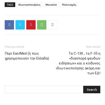
TAGS
Ιδιωτικοποιήσεις
Μουσεία
Πολιτισμός
Previous article
Next article
Περί ΕastMed (ή πώς
Tα C-130 , τα F-35 η
χρησιμοποιούν την Ελλάδα)
«διασπορά ψευδών
ειδήσεων» και ο κίνδυνος
ιδιωτικοποίησης ακόμη και
των ΕΔ!