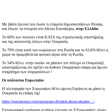
Με βάση έρευνα που έκανε η εταιρεία δημοσκοπήσεων Prorata,
και έδωσε τα στοιχεία στο δίκτυο Euroskopia,
στην Ελλάδα
:
Το 60% των πολιτών είναι ΚΑΤΑ της στρατιωτικής υποστήριξης
και της αποστολής όπλων στην Ουκρανία,
Το 70% είναι κατά των κυρώσεων στη Ρωσία και το 63,6% θέλει η
χώρα να προμηθεύεται φυσικό αέριο από τη Ρωσία,
Το 54% θέλει -στην ουσία- να χάσουν τον πόλεμο οι Ουκροναζί,
υποστηρίζοντας ότι πρέπει να δοθούν Ουκρανικά εδάφη για άμεσο
σταμάτημα των συγκρούσεων !
Οι υπόλοιποι Ευρωπαίοι
Η πλειοψηφία των Ευρωπαίων θέλει άμεση Ειρήνη κι ας χάσει η
Ουκρανία τα εδάφη της!
https://euroskopia.com/europeans-divided-about-ukraine…/
Εντυπωσιακά ευρήματα μεγάλης έρευνας σε 9 Ευρωπαϊκές χώρες