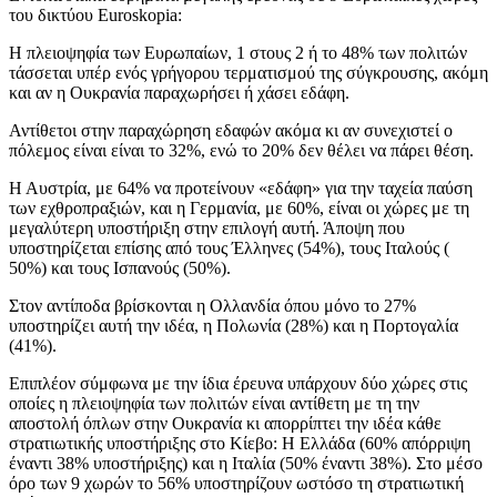
του δικτύου Euroskopia:
Η πλειοψηφία των Ευρωπαίων, 1 στους 2 ή το 48% των πολιτών
τάσσεται υπέρ ενός γρήγορου τερματισμού της σύγκρουσης, ακόμη
και αν η Ουκρανία παραχωρήσει ή χάσει εδάφη.
Αντίθετοι στην παραχώρηση εδαφών ακόμα κι αν συνεχιστεί ο
πόλεμος είναι είναι το 32%, ενώ το 20% δεν θέλει να πάρει θέση.
Η Αυστρία, με 64% να προτείνουν «εδάφη» για την ταχεία παύση
των εχθροπραξιών, και η Γερμανία, με 60%, είναι οι χώρες με τη
μεγαλύτερη υποστήριξη στην επιλογή αυτή. Άποψη που
υποστηρίζεται επίσης από τους Έλληνες (54%), τους Ιταλούς (
50%) και τους Ισπανούς (50%).
Στον αντίποδα βρίσκονται η Ολλανδία όπου μόνο το 27%
υποστηρίζει αυτή την ιδέα, η Πολωνία (28%) και η Πορτογαλία
(41%).
Επιπλέον σύμφωνα με την ίδια έρευνα υπάρχουν δύο χώρες στις
οποίες η πλειοψηφία των πολιτών είναι αντίθετη με τη την
αποστολή όπλων στην Ουκρανία κι απορρίπτει την ιδέα κάθε
στρατιωτικής υποστήριξης στο Κίεβο: Η Ελλάδα (60% απόρριψη
έναντι 38% υποστήριξης) και η Ιταλία (50% έναντι 38%). Στο μέσο
όρο των 9 χωρών το 56% υποστηρίζουν ωστόσο τη στρατιωτική