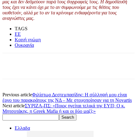
μας και δεν δεσμεύουν παρά τους συγγραφείς τους. Η δημοσίευσή
τους έχει να κάνει όχι με το αν συμφωνούμε με τις θέσεις που
υιοθετούν, αλλά με το αν τα κρίνουμε ενδιαφέροντα για τους
αναγνώστες μας.
TAGS
ΕΕ
Κοινή γνώμη
Ουκρανία
Previous article
Φιλίστωρ Δεστεμπασίδης: Η σύλληψή μου είναι
έργο του παρακράτους της ΝΔ – Με στοχοποίησαν για τη Novartis
Next article
ΣΥΡΙΖΑ-ΠΣ: «Ποιος ηγείται τελικά της ΕΥΠ; Ο κ.
Μητσοτάκης, η Greek Mafia ή και οι δύο μαζί;»
Ελλαδα