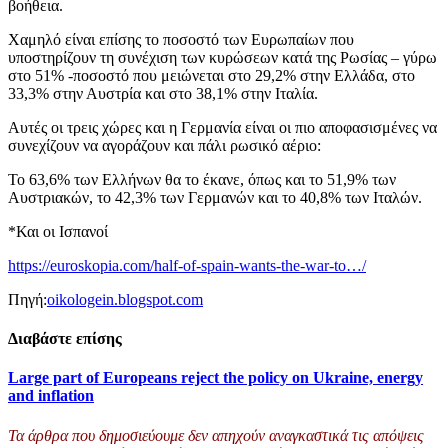
βοήθεια.
Χαμηλό είναι επίσης το ποσοστό των Ευρωπαίων που
υποστηρίζουν τη συνέχιση των κυρώσεων κατά της Ρωσίας – γύρω
στο 51% -ποσοστό που μειώνεται στο 29,2% στην Ελλάδα, στο
33,3% στην Αυστρία και στο 38,1% στην Ιταλία.
Αυτές οι τρεις χώρες και η Γερμανία είναι οι πιο αποφασισμένες να
συνεχίζουν να αγοράζουν και πάλι ρωσικό αέριο:
Το 63,6% των Ελλήνων θα το έκανε, όπως και το 51,9% των
Αυστριακών, το 42,3% των Γερμανών και το 40,8% των Ιταλών.
*Και οι Ισπανοί
https://euroskopia.com/half-of-spain-wants-the-war-to…/
Πηγή:
oikologein.blogspot.com
Διαβάστε επίσης
Large part of Europeans reject the policy on Ukraine, energy
and inflation
Τα άρθρα που δημοσιεύουμε δεν απηχούν αναγκαστικά τις απόψεις