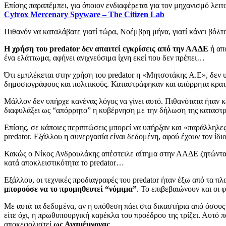
Επίσης παραπέμπει, για όποιον ενδιαφέρεται για τον μηχανισμό λειτ
Cytrox Mercenary Spyware – The Citizen Lab
Πιθανόν να καταλάβατε γιατί τώρα, Νοέμβρη μήνα, γιατί κάνει βόλτ
Η χρήση του predator δεν απαιτεί εγκρίσεις από την ΑΑΔΕ
ή από
ένα ελάττωμα, αφήνει ανιχνεύσιμα ίχνη εκεί που δεν πρέπει…
Ότι εμπλέκεται στην χρήση του predator η «Μητσοτάκης Α.Ε», δεν υ
δημοσιογράφους και πολιτικούς. Καταστράφηκαν και απόρρητα κρατι
Μάλλον δεν υπήρχε κανένας λόγος να γίνει αυτό. Πιθανότατα ήταν κ
διαφυλάξει ως “απόρρητο” η κυβέρνηση με την δήλωση της καταστρο
Επίσης, σε κάποιες περιπτώσεις μπορεί να υπήρξαν και «παράλληλε
predator. Εξάλλου η συνεργασία είναι δεδομένη, αφού έχουν τον ίδιο
Κακώς ο Νίκος Ανδρουλάκης απέστειλε αίτημα στην ΑΑΔΕ ζητώντας δ
κατά αποκλειστικότητα το predator…
Εξάλλου, οι τεχνικές προδιαγραφές του predator ήταν έξω από τα πλα
μπορούσε να το προμηθευτεί “νόμιμα”
. Το επιβεβαιώνουν και οι 
Με αυτά τα δεδομένα, αν η υπόθεση πάει στα δικαστήρια από όσο
είτε όχι, η πρωθυπουργική καρέκλα του προέδρου της τρίζει. Αυτό 
αποκεφαλιστεί
ως Αγαμέμνονας
…