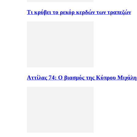
Τι κρύβει το ρεκόρ κερδών των τραπεζών
Αττίλας 74: Ο βιασμός της Κύπρου Μιχάλ