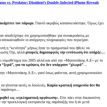
sus vs. Predator: Dissident’s Doubly-Infected iPhone Reveals
κάμπτει τον πάροχο
. Γιαυτό ακριβώς κατασκευάστηκε. Όμως έχει
ταν αποδείχτηκε ότι χρησιμοποιήθηκε για συνακροάσεις με
να αποκαλυφθούν οι απόρρητες πληροφορίες που περιείχαν.
 Αυτή η “κενότητα” μήπως ήταν το πραγματικά που ήθελε να
λωση; Όχι, αλλά
μπορείς δημιουργείς την εντύπωση ότι υπήρξε…
 το νομοθέτημα του 2005 αλλά και από την «Μητσοτάκης Α.Ε» με το
α “ξερά”, για να κρύψεις ότι δεν υπάρχουν “χλωρά”
…
την «Μητσοτάκης Α.Ε», γιατί όπως φαίνεται, αυτή χρησιμοποιούσε
να γίνονται αυτές οι δουλειές.
Καμία κρατική υπηρεσία δεν θα
 τι παράνομο…
ορηθεί ως «εγκληματική οργάνωση»
. Είτε πάει στην δικαιοσύνη
 την προεκλογική εκστρατεία της παράταξής του ή αν μετά