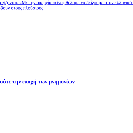
χίζονται: «Με την απεργία πείνας θέλαμε να δείξουμε στον ελληνικό λ
όβουν στους πλούσιους
 ούτε την εποχή των μνημονίων