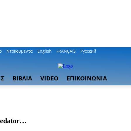
ο
Ντοκουμεντα
English
FRANÇAIS
Русский
ΙΣ
ΒΙΒΛΙΑ
VIDEO
ΕΠΙΚΟΙΝΩΝΙΑ
redator…