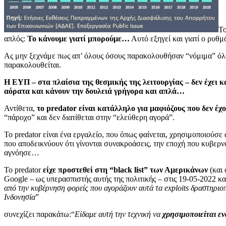
Το
απλός:
Το κάνουμε γιατί μπορούμε…
Αυτό εξηγεί και γιατί ο ρυ
Ας μην ξεχνάμε πως απ’ όλους όσους παρακολουθήσαν “νόμιμα” όλα
παρακολουθείται.
Η ΕΥΠ – στα πλαίσια της θεσμικής της λειτουργίας – δεν έχει κ
αόρατα και κάνουν την δουλειά γρήγορα και απλά…
Αντίθετα,
το predator είναι κατάλληλο για μαφιόζους που δεν 
“πάροχο” και δεν διατίθεται στην “ελεύθερη αγορά”.
Το predator είναι ένα εργαλείο, που όπως φαίνεται, χρησιμοποιούσε
που αποδεικνύουν ότι γίνονται συνακροάσεις, την εποχή που κυβερ
αγνόησε…
Το predator
είχε προστεθεί στη “black list” των Αμερικάνων
(και 
Google – ως υπερασπιστής αυτής της πολιτικής – στις 19-05-2022 κα
από την κυβέρνηση φορείς που αγοράζουν αυτά τα exploits δραστηριοπ
Ινδονησία
”
συνεχίζει παρακάτω:“
Είδαμε αυτή την τεχνική να
χρησιμοποιείται 