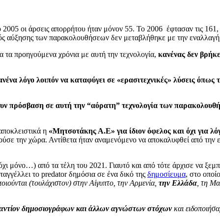
 2005 οι άρσεις απορρήτου ήταν μόνον 55. Το 2006 έφτασαν τις 161, 
θμός αύξησης των παρακολουθήσεων δεν μεταβλήθηκε με την εναλλα
 τα προηγούμενα χρόνια με αυτή την τεχνολογία,
κανένας δεν βρήκε
ανένα λόγο λοιπόν να καταφύγει σε «ερασιτεχνικές» λύσεις όπως 
έχουν πρόσβαση σε αυτή την “αόρατη” τεχνολογία των παρακολουθ
 αποκλειστικά η
«Μητσοτάκης Α.Ε»
για ίδιον όφελος και όχι για 
νούσε την χώρα. Αντίθετα ήταν αναμενόμενο να αποκαλυφθεί από την
όχι μόνο…) από τα τέλη του 2021. Γιαυτό και από τότε άρχισε να ξε
ταγγέλλει το predator δημόσια σε ένα δικό της
δημοσίευμα
, στο οποί
οιούνται (τουλάχιστον) στην Αίγυπτο, την Αρμενία,
την Ελλάδα
, τη Μα
εναντίον δημοσιογράφων και άλλων αγνώστων στόχων
και ειδοποιήσα