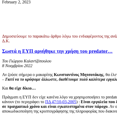
February 2, 2023
Δημοσιεύουμε το παρακάτω άρθρο λόγω του ενδιαφέροντος της ανάλ
Δ.Κ.
Σωστά η ΕΥΠ αρνήθηκε την χρήση του predator…
Του Γιώργου Καλαντζόπουλου
8 Νοεμβρίου 2022
Αν ζούσε σήμερα ο μακαρίτης
Κωνσταντίνος Μητσοτάκης
, θα έλε
–
Γιατί να το κρύψομε άλλωστε, διαθέτουμε πολύ καλύτερα εργαλε
Και
θα είχε δίκιο…
Πράγματι η ΕΥΠ δεν είχε κανένα λόγο να χρησιμοποιήσει το predat
κάνουν (το περιγράφει το
ΠΔ 47/10-03-2005
) :
Είναι εργαλεία που
σε πραγματικό χρόνο και είναι εγκατεστημένα στον πάροχο
. Αν 
αποκωδικοποίηση της κρυπτογράφησης της πληροφορίας που διακινείτα