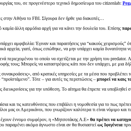
ουργίας του, σε προγενέστερο τεχνικό δημοσίευμα του citizenlab:
Pega
ες στην Αθήνα το FBI. Σίγουρα δεν ήρθε για διακοπές…
 καμία άλλη αρμόδια αρχή για να κάνει την δουλεία του. Επίσης
παρα
πάρχει αμφιβολία: Έγιναν και παραιτήσεις για “κακούς χειρισμούς” ό
κά αρχεία, γιατί, όπως ειπώθηκε, να μην υπάρχει καμία δυνατότητα 
ενά περιεχομένου το οποίο να σχετίζεται με την χρήση του predator.
φής τους; Μπορείς να καταστρέψεις κάτι που δεν υπάρχει, με μια δή
ς συνακροάσεις», από κρατικές υπηρεσίες με τα μέσα που προβλέπει
 “προϊστάμενο”. Τότε – για αυτές τις περιπτώσεις –
μπορεί να καις τ
ιευκρινίσεις για την υπόθεση. Το αίτημα θα έπρεπε να υποβληθεί σ
ίσια και τις κατευθύνσεις που επιβάλει η νομοθεσία για το πως πρέπει 
φίλοι μας οι Αμερικάνοι, που γνωρίζουν καλύτερα τι είναι νόμιμο και
υς έχουν έννομο συμφέρον, η «Μητσοτάκης Α.Ε»
θα πρέπει να κατηγ
που παραμένει ακόμα άγνωστο είναι αν θα θυσιαστεί
ως Ιφιγένεια
πριν