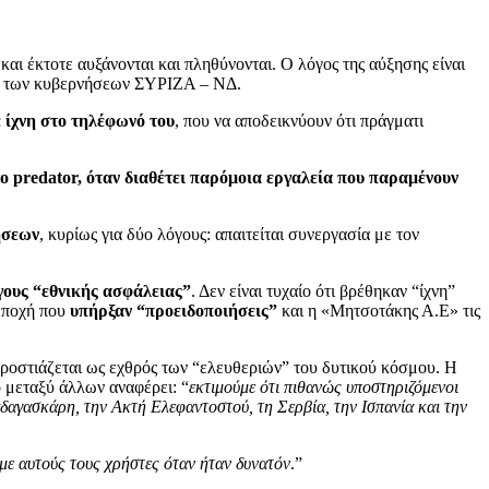
και έκτοτε αυξάνονται και πληθύνονται. Ο λόγος της αύξησης είναι
γή των κυβερνήσεων ΣΥΡΙΖΑ – ΝΔ.
 ίχνη στο τηλέφωνό του
, που να αποδεικνύουν ότι πράγματι
το predator, όταν διαθέτει παρόμοια εργαλεία που παραμένουν
ήσεων
, κυρίως για δύο λόγους: απαιτείται συνεργασία με τον
λόγους “εθνικής ασφάλειας”
. Δεν είναι τυχαίο ότι βρέθηκαν “ίχνη”
 εποχή που
υπήρξαν “προειδοποιήσεις”
και η «Μητσοτάκης Α.Ε» τις
μπροστιάζεται ως εχθρός των “ελευθεριών” του δυτικού κόσμου. Η
ο μεταξύ άλλων αναφέρει: “
εκτιμούμε ότι πιθανώς υποστηριζόμενοι
δαγασκάρη, την Ακτή Ελεφαντοστού, τη Σερβία, την Ισπανία και την
με αυτούς τους χρήστες όταν ήταν δυνατόν
.”