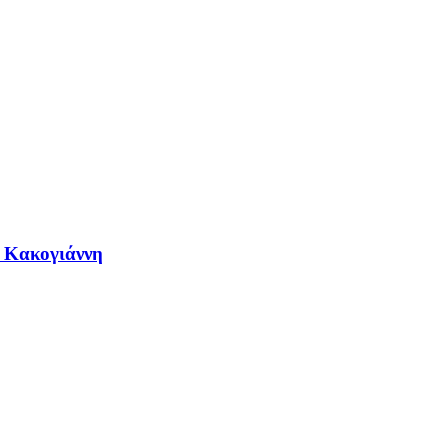
η Κακογιάννη