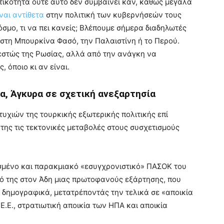
τικότητα ούτε αυτό δεν συμβαίνει καν, καθώς μεγάλα
ίναι αντίθετα
στην πολιτική των κυβερνήσεών τους
όσμο, τι να πει κανείς; Βλέπουμε σήμερα διαδηλωτές
στη Μπουρκίνα Φασό, την Παλαιστίνη ή το Περού.
εστώς της Ρωσίας, αλλά από την ανάγκη να
 όποιο κι αν είναι.
α, Άγκυρα σε σχετική ανεξαρτησία
υχιών της τουρκικής εξωτερικής πολιτικής επί
της τις τεκτονικές μεταβολές στους συσχετισμούς
σμένο και παρακμιακό «εσυγχρονιστικό» ΠΑΣΟΚ του
δό της στον Άδη μιας πρωτοφανούς εξάρτησης, που
 δημογραφικά, μετατρέποντάς την τελικά σε «αποικία
Ε.Ε., στρατιωτική αποικία των ΗΠΑ και αποικία