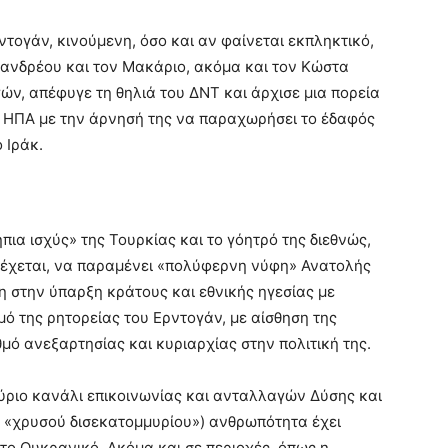
ρντογάν, κινούμενη, όσο και αν φαίνεται εκπληκτικό,
ανδρέου και τον Μακάριο, ακόμα και τον Κώστα
, απέφυγε τη θηλιά του ΔΝΤ και άρχισε μια πορεία
ς ΗΠΑ με την άρνησή της να παραχωρήσει το έδαφός
 Ιράκ.
πια ισχύς» της Τουρκίας και το γόητρό της διεθνώς,
 δέχεται, να παραμένει «πολύφερνη νύφη» Ανατολής
η στην ύπαρξη κράτους και εθνικής ηγεσίας με
ό της ρητορείας του Ερντογάν, με αίσθηση της
μό ανεξαρτησίας και κυριαρχίας στην πολιτική της.
κύριο κανάλι επικοινωνίας και ανταλλαγών Δύσης και
υ «χρυσού δισεκατομμυρίου») ανθρωπότητα έχει
στο Ουκρανικό. Ακόμα και σε περιοχές, όπως η