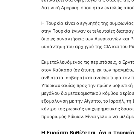
Λατινική Αμερική, όπου ήταν εντελώς απο
Η Τουρκία είναι ο εγγυητής της συμφωνίας
στην Τουρκία έγιναν οι τελευταίες διαπρα
όποιες συναντήσεις των Αμερικανών και 
συνάντηση του αρχηγού της CIA και του Ρ
Εκμεταλλευόμενος τις περιστάσεις, ο Ερντο
στον Καύκασο (σε άτυπη, εκ των πραγμάτω
ανθίσταται σοβαρά) και ανοίγει τώρα τον
Υπερκαυκασίας προς την πρώην σοβιετική Κ
μεγάλου διαμετακομιστικού κόμβου αερίου
εξομάλυνση με την Αίγυπτο, το Ισραήλ, τη 
κέντρο της ρωσικής επιχειρηματικής δραστ
προορισμός Ρώσων. Είναι γελοίο να μιλάμε
Η Ευρώπη βυθίζεται, όχι η Τουρκί