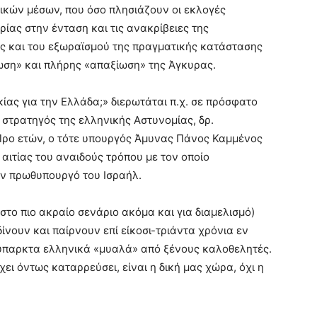
ικών μέσων, που όσο πλησιάζουν οι εκλογές
ρίας στην ένταση και τις ανακρίβειες της
ς και του εξωραϊσμού της πραγματικής κατάστασης
νωση» και πλήρης «απαξίωση» της Άγκυρας.
κίας για την Ελλάδα;» διερωτάται π.χ. σε πρόσφατο
στρατηγός της ελληνικής Αστυνομίας, δρ.
Προ ετών, ο τότε υπουργός Άμυνας Πάνος Καμμένος
αιτίας του αναιδούς τρόπου με τον οποίο
ν πρωθυπουργό του Ισραήλ.
στο πιο ακραίο σενάριο ακόμα και για διαμελισμό)
ίνουν και παίρνουν επί είκοσι-τριάντα χρόνια εν
ύπαρκτα ελληνικά «μυαλά» από ξένους καλοθελητές.
ει όντως καταρρεύσει, είναι η δική μας χώρα, όχι η