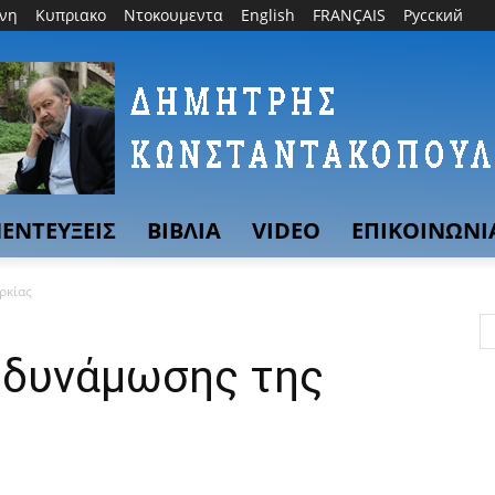
θνη
Κυπριακο
Ντοκουμεντα
English
FRANÇAIS
Русский
ΕΝΤΕΥΞΕΙΣ
ΒΙΒΛΙΑ
VIDEO
ΕΠΙΚΟΙΝΩΝΙ
ρκίας
οδυνάμωσης της