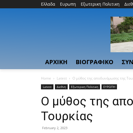
Ελλαδα
Ευρωπη
Εξωτερικη Πολιτικη
Διε
ΑΡΧΙΚΗ
ΒΙΟΓΡΑΦΙΚΟ
ΣΥΝ
Home
Latest
Ο μύθος της αποδυνάμωσης της Του
Latest
Διεθνη
Εξωτερικη Πολιτικη
ΕΥΡΩΠΗ
Ο μύθος της απ
Τουρκίας
February 2, 2023