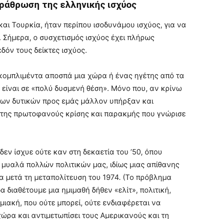
ράθρωση της ελληνικής ισχύος
και Τουρκία, ήταν περίπου ισοδυνάμου ισχύος, για να
 Σήμερα, ο συσχετισμός ισχύος έχει πλήρως
δόν τους δείκτες ισχύος.
α κομπλιμέντα αποσπά μια χώρα ή ένας ηγέτης από τα
 είναι σε «πολύ δυσμενή θέση». Μόνο που, αν κρίνω
 των δυτικών προς εμάς μάλλον υπήρξαν και
της πρωτοφανούς κρίσης και παρακμής που γνώρισε
δεν ίσχυε ούτε καν στη δεκαετία του ’50, όπου
 μυαλά πολλών πολιτικών μας, ιδίως μιας απίθανης
α μετά τη μεταπολίτευση του 1974. (Το πρόβλημα
α διαθέτουμε μια ημιμαθή δήθεν «ελίτ», πολιτική,
μιακή, που ούτε μπορεί, ούτε ενδιαφέρεται να
χώρα και αντιμετωπίσει τους Αμερικανούς και τη