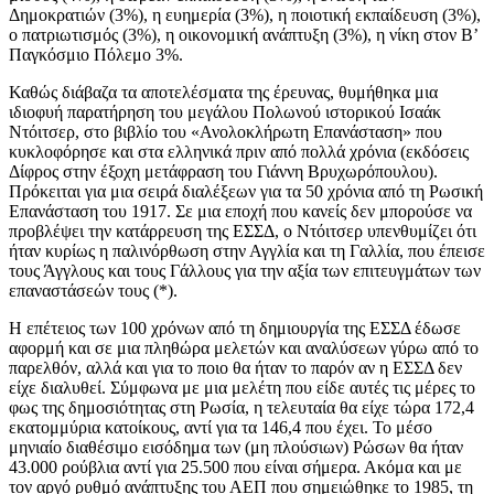
Δημοκρατιών (3%), η ευημερία (3%), η ποιοτική εκπαίδευση (3%),
ο πατριωτισμός (3%), η οικονομική ανάπτυξη (3%), η νίκη στον Β’
Παγκόσμιο Πόλεμο 3%.
Καθώς διάβαζα τα αποτελέσματα της έρευνας, θυμήθηκα μια
ιδιοφυή παρατήρηση του μεγάλου Πολωνού ιστορικού Ισαάκ
Ντόιτσερ, στο βιβλίο του «Ανολοκλήρωτη Επανάσταση» που
κυκλοφόρησε και στα ελληνικά πριν από πολλά χρόνια (εκδόσεις
Δίφρος στην έξοχη μετάφραση του Γιάννη Βρυχωρόπουλου).
Πρόκειται για μια σειρά διαλέξεων για τα 50 χρόνια από τη Ρωσική
Επανάσταση του 1917. Σε μια εποχή που κανείς δεν μπορούσε να
προβλέψει την κατάρρευση της ΕΣΣΔ, ο Ντόιτσερ υπενθυμίζει ότι
ήταν κυρίως η παλινόρθωση στην Αγγλία και τη Γαλλία, που έπεισε
τους Άγγλους και τους Γάλλους για την αξία των επιτευγμάτων των
επαναστάσεών τους (*).
Η επέτειος των 100 χρόνων από τη δημιουργία της ΕΣΣΔ έδωσε
αφορμή και σε μια πληθώρα μελετών και αναλύσεων γύρω από το
παρελθόν, αλλά και για το ποιο θα ήταν το παρόν αν η ΕΣΣΔ δεν
είχε διαλυθεί. Σύμφωνα με μια μελέτη που είδε αυτές τις μέρες το
φως της δημοσιότητας στη Ρωσία, η τελευταία θα είχε τώρα 172,4
εκατομμύρια κατοίκους, αντί για τα 146,4 που έχει. Το μέσο
μηνιαίο διαθέσιμο εισόδημα των (μη πλούσιων) Ρώσων θα ήταν
43.000 ρούβλια αντί για 25.500 που είναι σήμερα. Ακόμα και με
τον αργό ρυθμό ανάπτυξης του ΑΕΠ που σημειώθηκε το 1985, τη