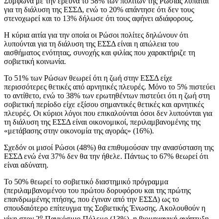
Σύμφωνα με την έρευνα το 58% των πολιτών της Ρωσίας λυπάται
για τη διάλυση της ΕΣΣΔ, ενώ το 20% απάντησε ότι δεν τους
στενοχωρεί και το 13% δήλωσε ότι τους αφήνει αδιάφορους.
Η κύρια αιτία για την οποία οι Ρώσοι πολίτες δηλώνουν ότι
λυπούνται για τη διάλυση της ΕΣΣΔ είναι η απώλεια του
αισθήματος ενότητας, συνοχής και φιλίας που χαρακτήριζε τη
σοβιετική κοινωνία.
Το 51% των Ρώσων θεωρεί ότι η ζωή στην ΕΣΣΔ είχε
περισσότερες θετικές από αρνητικές πλευρές. Μόνο το 5% πιστεύει
το αντίθετο, ενώ το 38% των ερωτηθέντων πιστεύει ότι η ζωή στη
σοβιετική περίοδο είχε εξίσου σημαντικές θετικές και αρνητικές
πλευρές. Οι κύριοι λόγοι που επικαλούνται όσοι δεν λυπούνται για
τη διάλυση της ΕΣΣΔ είναι οικονομικοί, περιλαμβανομένης της
«μετάβασης στην οικονομία της αγοράς» (16%).
Σχεδόν οι μισοί Ρώσοι (48%) θα επιθυμούσαν την ανασύσταση της
ΕΣΣΔ ενώ ένα 37% δεν θα την ήθελε. Πάντως το 67% θεωρεί ότι
είναι αδύνατη.
Το 50% θεωρεί το σοβιετικό διαστημικό πρόγραμμα
(περιλαμβανομένου του πρώτου δορυφόρου και της πρώτης
επανδρωμένης πτήσης, που έγιναν από την ΕΣΣΔ) ως το
σπουδαιότερο επίτευγμα της Σοβιετικής Ένωσης. Ακολουθούν η
ο
νίκη στον 2
Παγκόσμιο Πόλεμο (13%), η βιομηχανική ανάπτυξη