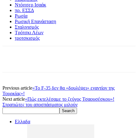
Ντόιτσερ Ισαάκ
πρ. ΕΣΣΔ
Ρωσία
Ρωσική Επανάσταση
Σταλινισμός
Τρότσκι Λέων
τροτσκισμός
Previous article
«Το F-35 δεν θα «δουλέψει» εναντίον της
Τουρκίας»!
Next article
«Πώς εκτελέσαμε το ζεύγος Τσαουσέσκου»!
Στρατιώτες του αποσπάσματος μιλούν
Ελλαδα