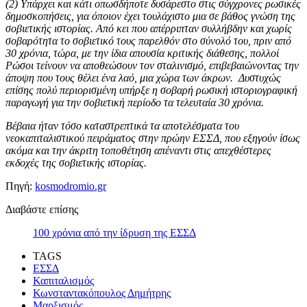
(2)
Υπάρχει και κάτι οπωσδήποτε δυσάρεστο στις σύγχρονες ρωσικές
δημοσκοπήσεις, για όποιον έχει τουλάχιστο μια σε βάθος γνώση της
σοβιετικής ιστορίας. Από κει που απέρριπταν συλλήβδην και χωρίς
σοβαρότητα το σοβιετικό τους παρελθόν στο σύνολό του, πριν από
30 χρόνια, τώρα, με την ίδια απουσία κριτικής διάθεσης, πολλοί
Ρώσοι τείνουν να αποθεώσουν τον σταλινισμό, επιβεβαιώνοντας την
άποψη που τους θέλει ένα λαό, μια χώρα των άκρων. Δυστυχώς
επίσης πολύ περιορισμένη υπήρξε η σοβαρή ρωσική ιστοριογραφική
παραγωγή για την σοβιετική περίοδο τα τελευταία 30 χρόνια.
Βέβαια ήταν τόσο καταστρεπτικά τα αποτελέσματα του
νεοκαπιταλιστικού πειράματος στην πρώην ΕΣΣΔ, που εξηγούν ίσως
ακόμα και την άκριτη τοποθέτηση απέναντι στις απεχθέστερες
εκδοχές της σοβιετικής ιστορίας.
Πηγή:
kosmodromio.gr
Διαβάστε επίσης
100 χρόνια από την ίδρυση της ΕΣΣΔ
TAGS
ΕΣΣΔ
Καπιταλισμός
Κωνσταντακόπουλος Δημήτρης
Μαρξισμός