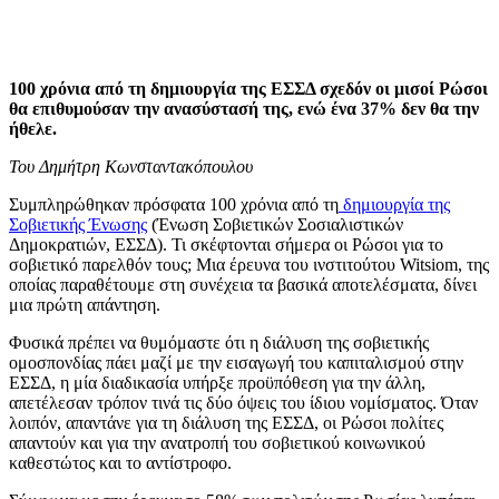
100 χρόνια από τη δημιουργία της ΕΣΣΔ σχεδόν οι μισοί Ρώσοι
θα επιθυμούσαν την ανασύστασή της, ενώ ένα 37% δεν θα την
ήθελε.
Του Δημήτρη Κωνσταντακόπουλου
Συμπληρώθηκαν πρόσφατα 100 χρόνια από τη
δημιουργία της
Σοβιετικής Ένωσης
(Ένωση Σοβιετικών Σοσιαλιστικών
Δημοκρατιών, ΕΣΣΔ). Τι σκέφτονται σήμερα οι Ρώσοι για το
σοβιετικό παρελθόν τους; Μια έρευνα του ινστιτούτου Witsiom, της
οποίας παραθέτουμε στη συνέχεια τα βασικά αποτελέσματα, δίνει
μια πρώτη απάντηση.
Φυσικά πρέπει να θυμόμαστε ότι η διάλυση της σοβιετικής
ομοσπονδίας πάει μαζί με την εισαγωγή του καπιταλισμού στην
ΕΣΣΔ, η μία διαδικασία υπήρξε προϋπόθεση για την άλλη,
απετέλεσαν τρόπον τινά τις δύο όψεις του ίδιου νομίσματος. Όταν
λοιπόν, απαντάνε για τη διάλυση της ΕΣΣΔ, οι Ρώσοι πολίτες
απαντούν και για την ανατροπή του σοβιετικού κοινωνικού
καθεστώτος και το αντίστροφο.