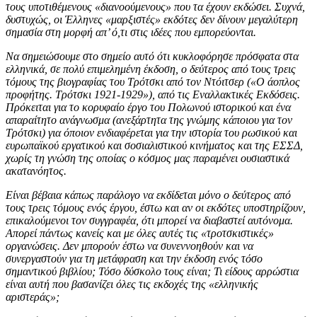
τους υποτιθέμενους «διανοούμενους» που τα έχουν εκδώσει. Συχνά,
δυστυχώς, οι Έλληνες «μαρξιστές» εκδότες δεν δίνουν μεγαλύτερη
σημασία στη μορφή απ’ ό,τι στις ιδέες που εμπορεύονται.
Να σημειώσουμε στο σημείο αυτό ότι κυκλοφόρησε πρόσφατα στα
ελληνικά, σε πολύ επιμελημένη έκδοση, ο δεύτερος από τους τρεις
τόμους της βιογραφίας του Τρότσκι από τον Ντόιτσερ («Ο άοπλος
προφήτης. Τρότσκι 1921-1929»), από τις Εναλλακτικές Εκδόσεις.
Πρόκειται για το κορυφαίο έργο του Πολωνού ιστορικού και ένα
απαραίτητο ανάγνωσμα (ανεξάρτητα της γνώμης κάποιου για τον
Τρότσκι) για όποιον ενδιαφέρεται για την ιστορία του ρωσικού και
ευρωπαϊκού εργατικού και σοσιαλιστικού κινήματος και της ΕΣΣΔ,
χωρίς τη γνώση της οποίας ο κόσμος μας παραμένει ουσιαστικά
ακατανόητος.
Είναι βέβαια κάπως παράλογο να εκδίδεται μόνο ο δεύτερος από
τους τρεις τόμους ενός έργου, έστω και αν οι εκδότες υποστηρίζουν,
επικαλούμενοι τον συγγραφέα, ότι μπορεί να διαβαστεί αυτόνομα.
Απορεί πάντως κανείς και με όλες αυτές τις «τροτσκιστικές»
οργανώσεις. Δεν μπορούν έστω να συνεννοηθούν και να
συνεργαστούν για τη μετάφραση και την έκδοση ενός τόσο
σημαντικού βιβλίου; Τόσο δύσκολο τους είναι; Τι είδους αρρώστια
είναι αυτή που βασανίζει όλες τις εκδοχές της «ελληνικής
αριστεράς»;