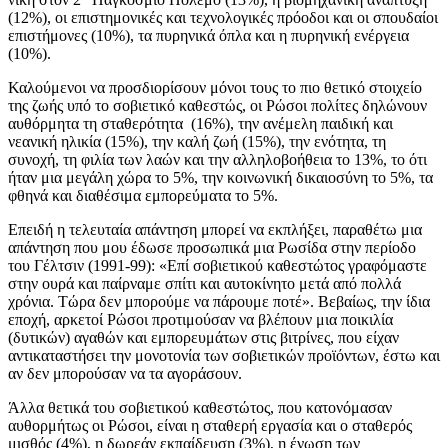
(12%), οι επιστημονικές και τεχνολογικές πρόοδοι και οι σπουδαίοι
επιστήμονες (10%), τα πυρηνικά όπλα και η πυρηνική ενέργεια
(10%).
Καλούμενοι να προσδιορίσουν μόνοι τους το πιο θετικό στοιχείο
της ζωής υπό το σοβιετικό καθεστώς, οι Ρώσοι πολίτες δηλώνουν
αυθόρμητα τη σταθερότητα (16%), την ανέμελη παιδική και
νεανική ηλικία (15%), την καλή ζωή (15%), την ενότητα, τη
συνοχή, τη φιλία των λαών και την αλληλοβοήθεια το 13%, το ότι
ήταν μια μεγάλη χώρα το 5%, την κοινωνική δικαιοσύνη το 5%, τα
φθηνά και διαθέσιμα εμπορεύματα το 5%.
Επειδή η τελευταία απάντηση μπορεί να εκπλήξει, παραθέτω μια
απάντηση που μου έδωσε προσωπικά μια Ρωσίδα στην περίοδο
του Γέλτσιν (1991-99): «Επί σοβιετικού καθεστώτος γραφόμαστε
στην ουρά και παίρναμε σπίτι και αυτοκίνητο μετά από πολλά
χρόνια. Τώρα δεν μπορούμε να πάρουμε ποτέ». Βεβαίως, την ίδια
εποχή, αρκετοί Ρώσοι προτιμούσαν να βλέπουν μια ποικιλία
(δυτικών) αγαθών και εμπορευμάτων στις βιτρίνες, που είχαν
αντικαταστήσει την μονοτονία των σοβιετικών προϊόντων, έστω και
αν δεν μπορούσαν να τα αγοράσουν.
Άλλα θετικά του σοβιετικού καθεστώτος, που κατονόμασαν
αυθορμήτως οι Ρώσοι, είναι η σταθερή εργασία και ο σταθερός
μισθός (4%), η δωρεάν εκπαίδευση (3%), η ένωση των