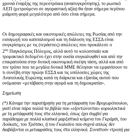
χρονιά έναρξης της περεστρόικα (ανασυγκρότησης), το ρωσικό
ΑΕΠ (μετρούμενο σε αγοραστική αξία) θα ήταν σήμερα περίπου
μιάμιση φορά μεγαλύτερο από όσο είναι σήμερα.
Οι δημογραφικές και οικονομικές απώλειες της Ρωσίας από την
εισαγωγή του καπιταλισμού και τη διάλυση της ΕΣΣΔ είναι
συγκρίσιμες με τις (τεράστιες) απώλειες που προκάλεσε ο
ος
2
Παγκόσμιος Πόλεμος, αλλά αυτό το κολοσσιαίο και
τρομακτικό δεδομένο έχει στην ουσία συγκαλυφθεί και από την
επικρατούσα στην δυτική οικονομική σκέψη τάση, αλλά και από
τον τρόπο που τα μεγάλα δυτικά ΜΜΕ θέλησαν να εμφανίσουν το
τι συνέβη στην πρώην ΕΣΣΔ και τις υπόλοιπες χώρες της
Ανατολικής Ευρώπης κατά τη διάρκεια και εξαιτίας αυτού που
ονόμασαν «μετάβαση στην αγορά και τη δημοκρατία».
Σημείωση
(*) Κάναμε την παρατήρηση για τη μετάφραση του Βρυχωρόπουλου,
γιατί είναι πάρα πολλά τα βιβλία που «εξοντώνονται» κυριολεκτικά
με τη μετάφρασή τους στα ελληνικά, όπως έχει συμβεί για
παράδειγμα με πολλά κλασικά μαρξιστικά κείμενα του Γκράμσι, του
Λούκατς, του Τρότσκι, ή του Γκαλεάνο που συχνά απλώς δεν
διαβάζονται οι μεταφράσεις τους στα ελληνικά. Συνιστούν ντροπή για