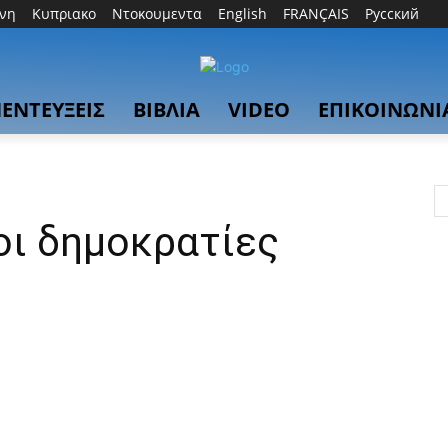
θνη
Κυπριακο
Ντοκουμεντα
English
FRANÇAIS
Русский
ΕΝΤΕΥΞΕΙΣ
ΒΙΒΛΙΑ
VIDEO
ΕΠΙΚΟΙΝΩΝΙ
οι δημοκρατίες