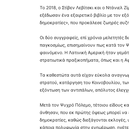
Το 2018, ο Στίβεν Λεβίτσκι και ο Ντάνιελ 
εξέδωσαν ένα εξαιρετικό βιβλίο με τον εξ
δημοκρατίες», που προκάλεσε ζωηρές συζη
Οι δύο συγγραφείς, επί χρόνια μελετητές
παγκοσμίως, επισημαίνουν πως κατά τον 
φαινόμενο. Η Λατινική Αμερική ήταν γεμάτ
στρατιωτικά πραξικοπήματα, όπως και η Αφ
Τα καθεστώτα αυτά είχαν εύκολα αναγνωρ
στρατού, κατάργηση του Κοινοβουλίου, τω
εξόντωση των αντιπάλων, απόλυτος έλεγχο
Μετά τον Ψυχρό Πόλεμο, τέτοιου είδους κ
άνθησαν, που εκ πρώτης όψεως μπορεί να 
δημοκρατίες, καθώς διεξάγονται εκλογές,
κάποια πολυφωνία στην ενημέρωση, ηγέτες