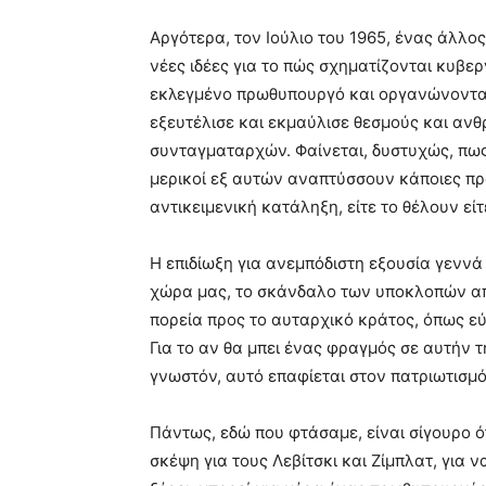
Αργότερα, τον Ιούλιο του 1965, ένας άλλο
νέες ιδέες για το πώς σχηματίζονται κυβε
εκλεγμένο πρωθυπουργό και οργανώνοντας 
εξευτέλισε και εκμαύλισε θεσμούς και ανθ
συνταγματαρχών. Φαίνεται, δυστυχώς, πως
μερικοί εξ αυτών αναπτύσσουν κάποιες πρ
αντικειμενική κατάληξη, είτε το θέλουν εί
Η επιδίωξη για ανεμπόδιστη εξουσία γεννά
χώρα μας, το σκάνδαλο των υποκλοπών α
πορεία προς το αυταρχικό κράτος, όπως ε
Για το αν θα μπει ένας φραγμός σε αυτήν τ
γνωστόν, αυτό επαφίεται στον πατριωτισμ
Πάντως, εδώ που φτάσαμε, είναι σίγουρο ό
σκέψη για τους Λεβίτσκι και Ζίμπλατ, για ν