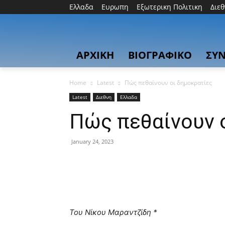
Ελλαδα
Ευρωπη
Εξωτερικη Πολιτικη
Διε
ΑΡΧΙΚΗ
ΒΙΟΓΡΑΦΙΚΟ
ΣΥΝ
Home
Latest
Πώς πεθαίνουν οι δημοκρατίες
Latest
Διεθνη
Ελλαδα
Πώς πεθαίνουν 
January 24, 2023
Του Νίκου Μαραντζίδη *