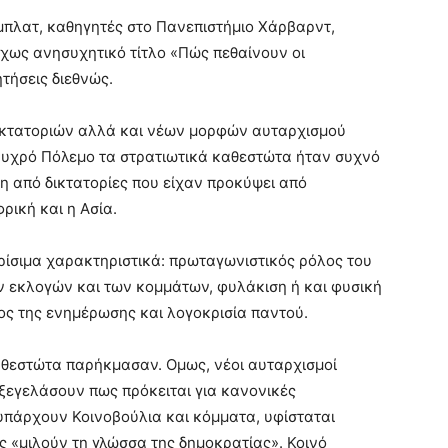
Ζίμπλατ, καθηγητές στο Πανεπιστήμιο Χάρβαρντ,
όχως ανησυχητικό τίτλο «Πώς πεθαίνουν οι
τήσεις διεθνώς.
 δικτατοριών αλλά και νέων μορφών αυταρχισμού
Ψυχρό Πόλεμο τα στρατιωτικά καθεστώτα ήταν συχνό
η από δικτατορίες που είχαν προκύψει από
ρική και η Ασία.
ίσιμα χαρακτηριστικά: πρωταγωνιστικός ρόλος του
ν εκλογών και των κομμάτων, φυλάκιση ή και φυσική
ς της ενημέρωσης και λογοκρισία παντού.
αθεστώτα παρήκμασαν. Ομως, νέοι αυταρχισμοί
ξεγελάσουν πως πρόκειται για κανονικές
 υπάρχουν Κοινοβούλια και κόμματα, υφίσταται
 «μιλούν τη γλώσσα της δημοκρατίας». Κοινό