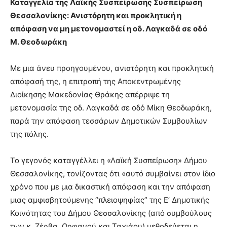
Καταγγελία της Λαϊκής Συσπείρωσης Συσπείρωση
Θεσσαλονίκης: Ανιστόρητη και προκλητική η
απόφαση να μη μετονομαστεί η οδ. Λαγκαδά σε οδό
Μ. Θεοδωράκη
Με μια άνευ προηγουμένου, ανιστόρητη και προκλητική
απόφασή της, η επιτροπή της Αποκεντρωμένης
Διοίκησης Μακεδονίας Θράκης απέρριψε τη
μετονομασία της οδ. Λαγκαδά σε οδό Μίκη Θεοδωράκη,
παρά την απόφαση τεσσάρων Δημοτικών Συμβουλίων
της πόλης.
Το γεγονός καταγγέλλει η «Λαϊκή Συσπείρωση» Δήμου
Θεσσαλονίκης, τονίζοντας ότι «αυτό συμβαίνει στον ίδιο
χρόνο που με μια δικαστική απόφαση και την απόφαση
μιας αμφισβητούμενης “πλειοψηφίας” της Ε’ Δημοτικής
Κοινότητας του Δήμου Θεσσαλονίκης (από συμβούλους
των κ. Ζέρβα, Ορφανού και Ταχιάου) μεθοδεύεται η