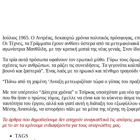
Ιούλιος 1965. Ο Αντρέας, δεκαοχτώ χρόνια πολιτικός πρόσφυγας, ε
Οι Τέχνες, τα Γράμματα έχουν ανθίσει ύστερα από τα μετεμφυλιακά 
αγωνίστρια Ματθίλδη, με την κριτική ματιά της νέας γενιάς. Στον 
Τα τρία αυτά πρόσωπα υφαίνουν τον ερωτικό μύθο. Γύρω τους όμως ε
σχέσεις των ανθρώπων, τα ράζει τις συνειδήσεις. Τα γεγονότα καλ
βουνό και ξαστεριά”. Ένας λαός με το ηρωικό και πένθιμο τραγούδι τ
“Πάνω από τη χαμένη ‘Ανοιξη μετεωριζόταν τώρα ο γύπας του πραξικ
Με τον υπέρτιτλο “Δίσεχτα χρόνια” ο Τσίρκας υποσχόταν μια νέα τρ
που θα ήταν ο πρώτος τόμος, έμελλε να είναι και το κύκνειο άσμα τ
ταυτότητα του έργου, αλλά και γιατί αυτή η διάταξη του εξωφύλλου
Μέσης Ανατολής, να ιστορήσει πάλι με τα μέσα της τέχνης τη ζοφερ
Τα άρθρα που δημοσιεύουμε δεν απηχούν αναγκαστικά τις απόψεις μας 
με το αν τα κρίνουμε ενδιαφέροντα για τους αναγνώστες μας.
TAGS