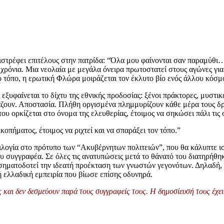
πιστρέφει επιτέλους στην πατρίδα: “Όλα μου φαίνονται σαν παραμύθι
χρόνια. Μια νεολαία με μεγάλα όνειρα πρωτοστατεί στους αγώνες για
ίδιο τόπο, η ερωτική Φλώρα μοιράζεται τον έκλυτο βίο ενός άλλου κό
ξυφαίνεται το δίχτυ της εθνικής προδοσίας: ξένοι πράκτορες, μυστικέ
πάζουν. Αποστασία. Πλήθη οργισμένα πλημμυρίζουν κάθε μέρα τους δρ
ου ορκίζεται στο όνομα της ελευθερίας, έτοιμος να σηκώσει πάλι τις 
οπήματος, έτοιμος να ριχτεί και να σπαράξει τον τόπο.”
ιλογία στο πρότυπο των “Ακυβέρνητων πολιτειών”, που θα κάλυπτε ιστ
ου συγγραφέα. Σε όλες τις ανατυπώσεις μετά το θάνατό του διατηρήθηκ
 σηματοδοτεί την ιδεατή προέκταση των γνωστών γεγονότων. Δηλαδή, 
ή ελλαδική εμπειρία που βίωσε επίσης οδυνηρά.
και δεν δεσμεύουν παρά τους συγγραφείς τους. Η δημοσίευσή τους έχει 