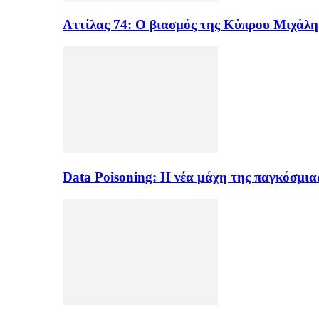
Αττίλας 74: Ο βιασμός της Κύπρου Μιχάλ
Data Poisoning: Η νέα μάχη της παγκόσμι