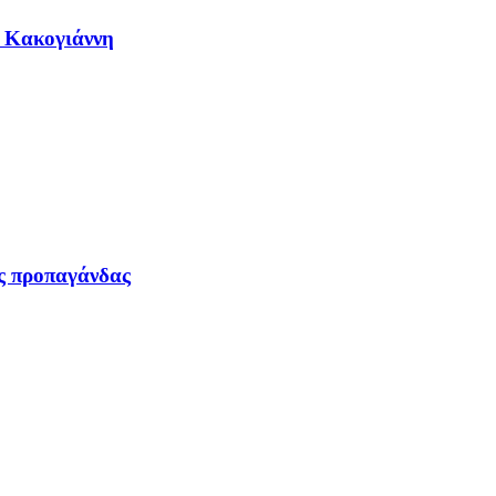
η Κακογιάννη
ας προπαγάνδας