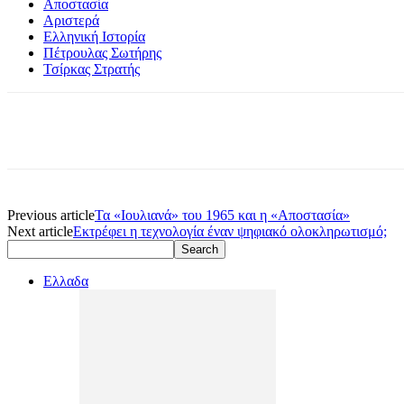
Αποστασία
Αριστερά
Ελληνική Ιστορία
Πέτρουλας Σωτήρης
Τσίρκας Στρατής
Previous article
Τα «Ιουλιανά» του 1965 και η «Αποστασία»
Next article
Εκτρέφει η τεχνολογία έναν ψηφιακό ολοκληρωτισμό;
Ελλαδα