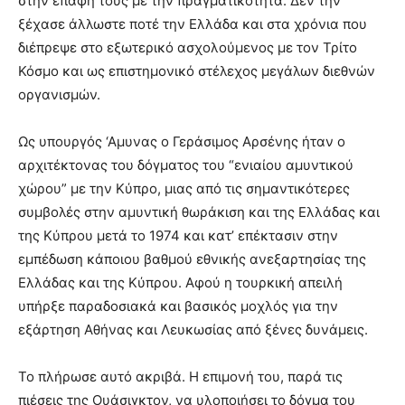
στην επαφή τους με την πραγματικότητα. Δεν την
ξέχασε άλλωστε ποτέ την Ελλάδα και στα χρόνια που
διέπρεψε στο εξωτερικό ασχολούμενος με τον Τρίτο
Κόσμο και ως επιστημονικό στέλεχος μεγάλων διεθνών
οργανισμών.
Ως υπουργός ‘Αμυνας ο Γεράσιμος Αρσένης ήταν ο
αρχιτέκτονας του δόγματος του “ενιαίου αμυντικού
χώρου” με την Κύπρο, μιας από τις σημαντικότερες
συμβολές στην αμυντική θωράκιση και της Ελλάδας και
της Κύπρου μετά το 1974 και κατ’ επέκτασιν στην
εμπέδωση κάποιου βαθμού εθνικής ανεξαρτησίας της
Ελλάδας και της Κύπρου. Αφού η τουρκική απειλή
υπήρξε παραδοσιακά και βασικός μοχλός για την
εξάρτηση Αθήνας και Λευκωσίας από ξένες δυνάμεις.
Το πλήρωσε αυτό ακριβά. Η επιμονή του, παρά τις
πιέσεις της Ουάσιγκτον, να υλοποιήσει το δόγμα του