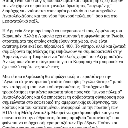
Αυτός είναι και ο λόγος που διπλωματικοί παρατηρητές εξετάζουν
το ενδεχόμενο η πρόσφατη αναζωπύρωση της “παγωμένης”
διαμάχης να εντάσσεται στα ευρύτερα πλαίσια των παιχνιδιών
Ανατολής-Δύσης και του νέου “ψυχρού πολέμου”, όσο και στο
μεσανατολικό παζλ.
Η Αρμενία δεν μπορεί παρά να υπερασπιστεί τους Αρμένιους του
Καραμπάχ. Αλλά η Αρμενία έχει αμυντική συμφωνία με τη Ρωσία,
στρατεύματα της οποίας σταθμεύουν στη χώρα, ενώ είναι
αναπτυγμένοι εκεί και πύραυλοι S 400. Το γόητρο, αλλά και ζωτικά
συμφέροντα της Μόσχας της επιβάλλουν να συμπαρασταθεί στην
Αρμενία, ενώ η Τουρκία είναι “αδελφός χώρα” του Αζερμπαϊτζάν.
Αν κλιμακωνόταν η σύγκρουση για το Καραμπάχ θα μπορούσε να
έχει πολύ ευρύτερες συνέπειες.
Μια τέτοια κλιμάκωση θα σπρώξει ακόμα περισσότερο την
‘Αγκυρα στην αντιρωσική στάση όπου ήδη “εγκλωβίστηκε” μετά
την κατάρριψη του ρωσικού αεροσκάφους. Ταυτόχρονα θα
τροφοδοτήσει την πάντα υπαρκτή τάση προς νέο “ψυχρό πόλεμο”
Ανατολής-Δύσης και θα επηρεάσει τη σοβαρότατη σύγκρουση που
σημειώνεται στο εσωτερικό της αμερικανικής κυβέρνησης, του
κράτους και του κατεστημένου, αναφορικά με την πολιτική των
ΗΠΑ στη Μέση Ανατολή. Μπορεί να χρησιμοποιηθεί και για να
υπονομεύσει την εύθραυστη, άτυπη, αμοιβαία “κατανόηση” που
φαίνεται να υπάρχει σήμερα μεταξύ των Προέδρων Πούτιν και
Ομπάμα για το συριακό και ευρύτερο μεσανατολικό.