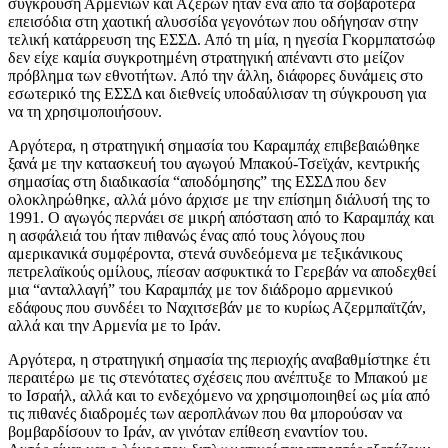
σύγκρουση Αρμένιων και Αζέρων ήταν ένα από τα σοβαρότερα
επεισόδια στη χαοτική αλυσσίδα γεγονότων που οδήγησαν στην
τελική κατάρρευση της ΕΣΣΔ. Από τη μία, η ηγεσία Γκορμπατσώφ
δεν είχε καμία συγκροτημένη στρατηγική απέναντι στο μείζον
πρόβλημα των εθνοτήτων. Από την άλλη, διάφορες δυνάμεις στο
εσωτερικό της ΕΣΣΔ και διεθνείς υποδαύλισαν τη σύγκρουση για
να τη χρησιμοποιήσουν.
Αργότερα, η στρατηγική σημασία του Καραμπάχ επιβεβαιώθηκε
ξανά με την κατασκευή του αγωγού Μπακού-Τσεϊχάν, κεντρικής
σημασίας στη διαδικασία “αποδόμησης” της ΕΣΣΔ που δεν
ολοκληρώθηκε, αλλά μόνο άρχισε με την επίσημη διάλυσή της το
1991. Ο αγωγός περνάει σε μικρή απόσταση από το Καραμπάχ και
η ασφάλειά του ήταν πιθανώς ένας από τους λόγους που
αμερικανικά συμφέροντα, στενά συνδεόμενα με τεξικάνικους
πετρελαϊκούς ομίλους, πίεσαν ασφυκτικά το Γερεβάν να αποδεχθεί
μια “ανταλλαγή” του Καραμπάχ με τον διάδρομο αρμενικού
εδάφους που συνδέει το Ναχιτσεβάν με το κυρίως Αζερμπαϊτζάν,
αλλά και την Αρμενία με το Ιράν.
Αργότερα, η στρατηγική σημασία της περιοχής αναβαθμίστηκε έτι
περαιτέρω με τις στενότατες σχέσεις που ανέπτυξε το Μπακού με
το Ισραήλ, αλλά και το ενδεχόμενο να χρησιμοποιηθεί ως μία από
τις πιθανές διαδρομές των αεροπλάνων που θα μπορούσαν να
βομβαρδίσουν το Ιράν, αν γινόταν επίθεση εναντίον του.