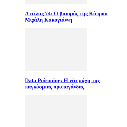
Αττίλας 74: Ο βιασμός της Κύπρου
Μιχάλη Κακογιάννη
Data Poisoning: Η νέα μάχη της
παγκόσμιας προπαγάνδας