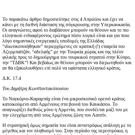
Το παρακάτω άρθρο δημοσιεύτηκε στις 4 Απριλίου και έχει να
κάνει με τη διεθνή διάσταση της σύγκρουσης στην Υπερκαυκασία.
Οι αναγνώστες αφού το διαβάσουν μπορούν να θέσουν και το πιο
ελληνικού ενδιαφέροντος ερώτημα πόσο λογικό είναι και για ποιο
λόγο σημαντικές ενεργειακές υποδομές της Ελλάδας
“ιδιωτικοποιήθηκαν” περιερχόμενες σε κρατική (!) εταιρεία του
Αζερμπαϊτζάν, “αδελφής” με την Τουρκία χώρας και της πλέον
φιλικής προς το δημιούργημα του τουρκικού στρατού στην Κύπρο,
την “ΤΔΒΚ”! Και βεβαίως αν θέλουν μπορούν να διερωτηθούν και
αν θα εξακολουθήσει επί πολύ να υφίσταται ελληνικό κράτος.
Δ.Κ. 17.4
Του Δημήτρη Κωνσταντακόπουλου
Το Ναγκόρνο-Καραμπάχ είναι ένα μικροσκοπικό ορεινό κράτος
κατοικούμενο από Αρμένιους στα βουνά του Καυκάσου. Το
αναγνωρίζει διεθνώς μόνο η Αρμενία, που συνδέεται μαζί του με
την ελεγχόμενη από τους Αρμένιους ζώνη του Λατσίν.
Η στρατηγική όμως σημασία του είναι αντιστρόφως ανάλογη με το
μέγεθος και τον πληθυσμό του. Στην περίοδο της περεστρόικα, η