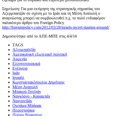
Σημείωση: Για μια εκτίμηση της στρατηγικής σημασίας του
Αζερμπαιτζάν σε σχέση με το Ιράν και τη Μέση Ανατολή ο
αναγνώστης μπορεί να συμβουλευθεί π.χ. το πολύ ενδιαφέρον
παλαιότερο άρθρο του Foreign Policy
http://foreignpolicy.com/2012/03/28/israels-secret-staging-ground/
Δημοσιεύτηκε από το ΑΠΕ-ΜΠΕ στις 4/4/16
TAGS
Αζερμπαϊτζάν
Αμερικανική εξωτερική πολιτική
Αρμενία
Ελληνοτουρκικά
Ενέργεια
Ιράν
Ισραήλ
Κωνσταντακόπουλος Δημήτρης
Μέση Ανατολή
Μπακού-Τσεϊχάν
Ναγκόρνο - Καραμπάχ
Ναχιτσεβάν
Ομπάμα Μπάρακ
Περεστρόικα
Πούτιν Βλαντίμιρ