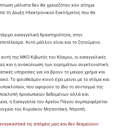
ίπτωση µάλιστα δεν θα χρειαζόταν καν αίτηµα
από τη ∆ίωξη Ηλεκτρονικού Εγκλήµατος που θα
πάρχει εισαγγελική δραστηριότητα, στην
αποτέλεσµα. Αυτό µάλλον είναι και το ζητούµενο.
 αυτή της ΜΚΟ Κιβωτός του Κόσµου, οι εισαγγελικές
αίες και η ανακοίνωση των ευρηµάτων συγκλονιστική.
ατικές υπηρεσίες για να βρουν το µαύρο χρήµα και
κό. Το φιλοθεάµον κοινό έχει µείνει µε το στόµα και
 υποκλοπών, που αφορούν το ίδιο το σύνταγµα της
 υποκλοπή προσωπικών δεδοµένων αλλά και
ια, η Εισαγγελία του Αρείου Πάγου συµπεριφέρεται
ροχαίο του Κυριάκου Μητσοτάκη. Ντροπή.
ναγκαστικά τις απόψεις μας και δεν δεσμεύουν