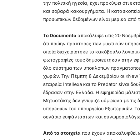
την πολιτική ηγεσία, έχει προκύψει ότι ε
και σοβαρά κακουργήµατα. Η κατασκοπεία,
προσωπικών δεδοµένων είναι µερικά από τ
Το Documento
αποκάλυψε στις 20 Νοεµβρίο
ότι πρώην πράκτορες των µυστικών υπηρεσι
οποία διαχειρίστηκε το κακόβουλο λογισµ
φωτογραφίες τους δηµοσιεύτηκαν στην εφη
όλο σύστηµα των υποκλοπών πραγµατοποιε
χωρών. Την Πέµπτη 8 ∆εκεµβρίου οι «New 
εταιρεία Intellexa και το Predator είναι 
έδρασαν στην Ελλάδα. Η εφηµερίδα µάλιστα
Μητσοτάκης δεν γνώριζε σύµφωνα µε τις δ
υπηρεσιών του υπουργείου Εξωτερικών. Το 
σενάριο ευφάνταστων και συνωµοσιολόγω
Από τα στοιχεία
που έχουν αποκαλυφθεί ω