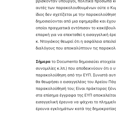
βρίσκονταν υπουργοί, πολιτικά πρόσωπα κα
αυτές των παρακολουθουµένων ούτε ο Κυρι
ίδιος δεν σχετίζεται µε την παρακολούθηση
δηµοσιεύονται από µια εφηµερίδα και έχο
οποίοι πραγµατικά εντόπισαν το κακόβουλο
επαρκή για να επεκταθεί η εισαγγελική έρε
κ. Ντογιάκος θεωρεί ότι η ασφάλεια απειλ
διαλόγους που αποκαλύπτουν τις παρακολ
Σήµερα
το Documento δηµοσιεύει στοιχεία
συνοµιλίες κ.λπ.) που αποδεικνύουν ότι 
παρακολούθηση από την ΕΥΠ. Συνιστά αυτό 
θα θεωρήσει ο εισαγγελέας του Αρείου Πάγ
παρακολούθησή του; Είναι πράκτορας ξέν
στα επίσηµα έγγραφα της ΕΥΠ αποκαλείται 
εισαγγελική έρευνα να ψάχνει το πληµµελ
έρευνα εγκληµάτων κατά της δηµοκρατίας