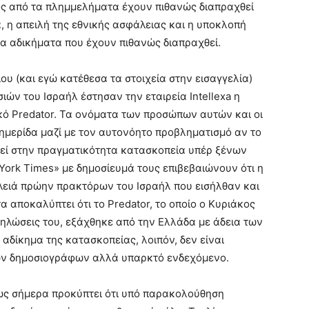
κτός από τα πληµµελήµατα έχουν πιθανώς διαπραχθεί
 η απειλή της εθνικής ασφάλειας και η υποκλοπή
α αδικήµατα που έχουν πιθανώς διαπραχθεί.
υ (και εγώ κατέθεσα τα στοιχεία στην εισαγγελία)
ών του Ισραήλ έστησαν την εταιρεία Intellexa η
ικό Predator. Τα ονόµατα των προσώπων αυτών και οι
µερίδα µαζί µε τον αυτονόητο προβληµατισµό αν το
ί στην πραγµατικότητα κατασκοπεία υπέρ ξένων
York Times» µε δηµοσίευµά τους επιβεβαιώνουν ότι η
δουλειά πρώην πρακτόρων του Ισραήλ που εισήλθαν και
 αποκαλύπτει ότι το Predator, το οποίο ο Κυριάκος
ηλώσεις του, εξάχθηκε από την Ελλάδα µε άδεια των
αδίκηµα της κατασκοπείας, λοιπόν, δεν είναι
ν δηµοσιογράφων αλλά υπαρκτό ενδεχόµενο.
ς σήµερα προκύπτει ότι υπό παρακολούθηση