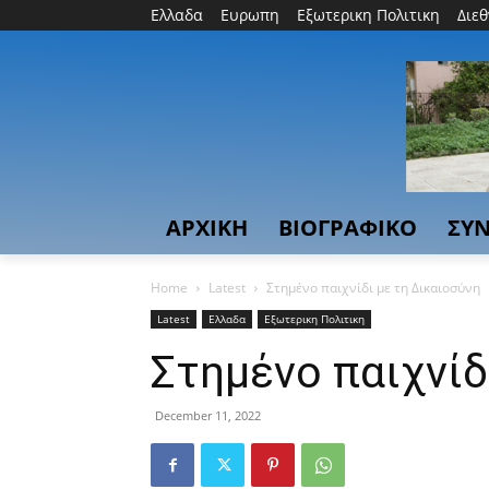
Ελλαδα
Ευρωπη
Εξωτερικη Πολιτικη
Διε
ΑΡΧΙΚΗ
ΒΙΟΓΡΑΦΙΚΟ
ΣΥΝ
Home
Latest
Στημένο παιχνίδι με τη Δικαιοσύνη
Latest
Ελλαδα
Εξωτερικη Πολιτικη
Στημένο παιχνίδ
December 11, 2022