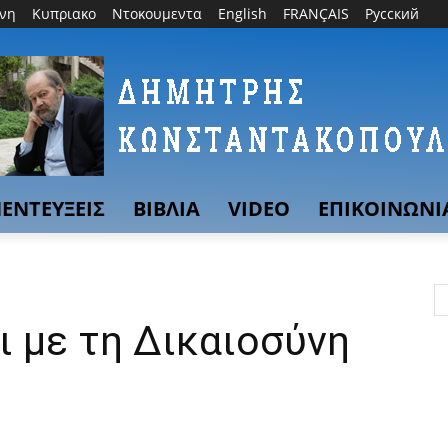
θνη
Κυπριακο
Ντοκουμεντα
English
FRANÇAIS
Русский
ΕΝΤΕΥΞΕΙΣ
ΒΙΒΛΙΑ
VIDEO
ΕΠΙΚΟΙΝΩΝΙ
ι με τη Δικαιοσύνη