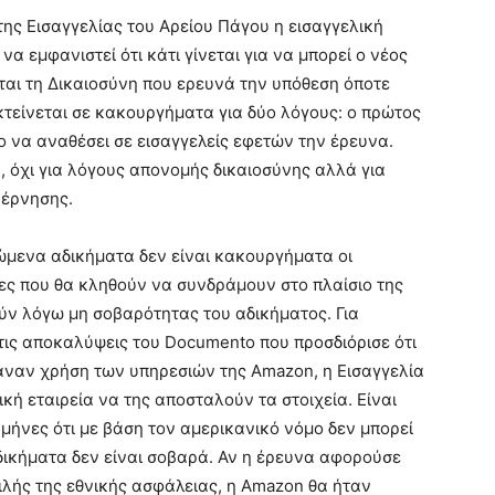
της Εισαγγελίας του Αρείου Πάγου η εισαγγελική
α εµφανιστεί ότι κάτι γίνεται για να µπορεί ο νέος
ται τη ∆ικαιοσύνη που ερευνά την υπόθεση όποτε
κτείνεται σε κακουργήµατα για δύο λόγους: ο πρώτος
ίο να αναθέσει σε εισαγγελείς εφετών την έρευνα.
ή, όχι για λόγους απονοµής δικαιοσύνης αλλά για
βέρνησης.
νώµενα αδικήµατα δεν είναι κακουργήµατα οι
τες που θα κληθούν να συνδράµουν στο πλαίσιο της
ν λόγω µη σοβαρότητας του αδικήµατος. Για
 τις αποκαλύψεις του Documento που προσδιόρισε ότι
αναν χρήση των υπηρεσιών της Amazon, η Εισαγγελία
κή εταιρεία να της αποσταλούν τα στοιχεία. Είναι
µήνες ότι µε βάση τον αµερικανικό νόµο δεν µπορεί
δικήµατα δεν είναι σοβαρά. Αν η έρευνα αφορούσε
λής της εθνικής ασφάλειας, η Amazon θα ήταν