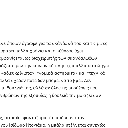
νε όποιον έγραφε για τα σκάνδαλά του και τις µίζες
περάσει πολλά χρόνια και η µέθοδος έχει
 εµφανίζεται ως διαχειριστής των σκανδαλωδών
πάζεται µεν την κοινωνική ανησυχία αλλά καταλήγει
 «αδιευκρίνιστα», «νοµικά αστήρικτα» και «τεχνικά
 αλλά σχεδόν ποτέ δεν µπορεί να το βρει. ∆εν
τη δουλειά της, αλλά σε όλες τις υποθέσεις που
νθρώπων της εξουσίας η δουλειά της µοιάζει σαν
, οι οποίοι φαντάζοµαι ότι αρέσουν στον
γου Ισίδωρο Ντογιάκο, η µπάλα στέλνεται συνεχώς