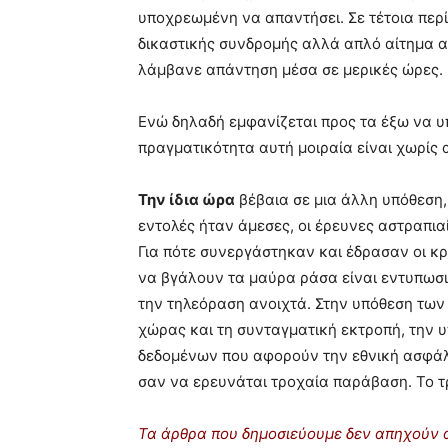
υποχρεωµένη να απαντήσει. Σε τέτοια περ
δικαστικής συνδροµής αλλά απλό αίτηµα 
λάµβανε απάντηση µέσα σε µερικές ώρες.
Ενώ δηλαδή εµφανίζεται προς τα έξω να υ
πραγµατικότητα αυτή µοιραία είναι χωρίς 
Την ίδια ώρα
βέβαια σε µια άλλη υπόθεση,
εντολές ήταν άµεσες, οι έρευνες αστραπι
Για πότε συνεργάστηκαν και έδρασαν οι κρ
να βγάλουν τα µαύρα ράσα είναι εντυπωσια
την τηλεόραση ανοιχτά. Στην υπόθεση των
χώρας και τη συνταγµατική εκτροπή, την
δεδοµένων που αφορούν την εθνική ασφάλε
σαν να ερευνάται τροχαία παράβαση. Το τ
Τα άρθρα που δημοσιεύουμε δεν απηχούν α