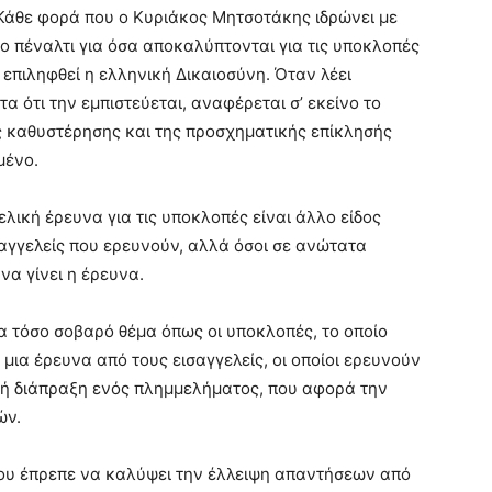
 Κάθε φορά που ο Κυριάκος Μητσοτάκης ιδρώνει µε
ο πέναλτι για όσα αποκαλύπτονται για τις υποκλοπές
ι επιληφθεί η ελληνική ∆ικαιοσύνη. Όταν λέει
 ότι την εµπιστεύεται, αναφέρεται σ’ εκείνο το
ης καθυστέρησης και της προσχηµατικής επίκλησής
µένο.
λική έρευνα για τις υποκλοπές είναι άλλο είδος
σαγγελείς που ερευνούν, αλλά όσοι σε ανώτατα
να γίνει η έρευνα.
να τόσο σοβαρό θέµα όπως οι υποκλοπές, το οποίο
µια έρευνα από τους εισαγγελείς, οι οποίοι ερευνούν
θανή διάπραξη ενός πληµµελήµατος, που αφορά την
ών.
 που έπρεπε να καλύψει την έλλειψη απαντήσεων από