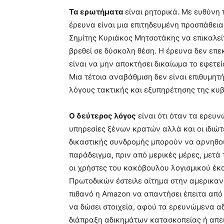
Τα ερωτήµατα
είναι ρητορικά. Με ευθύνη 
έρευνα είναι µια επιτηδευµένη προσπάθεια ν
Σηµίτης Κυριάκος Μητσοτάκης να επικαλεί
βρεθεί σε δύσκολη θέση. Η έρευνα δεν επε
είναι να µην αποκτήσει δικαίωµα το εφετε
Μια τέτοια αναβάθµιση δεν είναι επιθυµητ
λόγους τακτικής και εξυπηρέτησης της κυ
Ο δεύτερος λόγος
είναι ότι όταν τα ερευ
υπηρεσίες ξένων κρατών αλλά και οι ιδιώ
δικαστικής συνδροµής µπορούν να αρνηθού
παράδειγµα, πριν από µερικές µέρες, µετά
οι χρήστες του κακόβουλου λογισµικού έκ
Πρωτοδικών έστειλε αίτηµα στην αµερικανι
πιθανό η Amazon να απαντήσει έπειτα από 
να δώσει στοιχεία, αφού τα ερευνώµενα α
διάπραξη αδικηµάτων κατασκοπείας ή απει