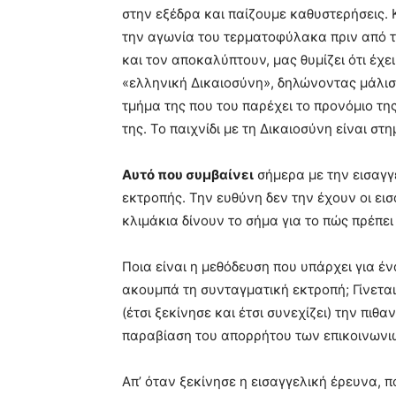
στην εξέδρα και παίζουµε καθυστερήσεις.
την αγωνία του τερµατοφύλακα πριν από τ
και τον αποκαλύπτουν, µας θυµίζει ότι έχε
«ελληνική ∆ικαιοσύνη», δηλώνοντας µάλιστα
τµήµα της που του παρέχει το προνόµιο τ
της. Το παιχνίδι µε τη ∆ικαιοσύνη είναι στη
Αυτό που συµβαίνει
σήµερα µε την εισαγγε
εκτροπής. Την ευθύνη δεν την έχουν οι ει
κλιµάκια δίνουν το σήµα για το πώς πρέπει 
Ποια είναι η µεθόδευση που υπάρχει για έ
ακουµπά τη συνταγµατική εκτροπή; Γίνεται 
(έτσι ξεκίνησε και έτσι συνεχίζει) την πι
παραβίαση του απορρήτου των επικοινωνι
Απ’ όταν ξεκίνησε η εισαγγελική έρευνα,