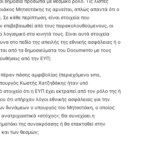
ι δηµόσια πρόσωπα µε θεσµικό ρόλο. Τις λίστες
άκος Μητσοτάκης τις αρνείται, απλώς απαντά ότι ο
. Σε κάθε περίπτωση, είναι στοιχεία που
υν επιβεβαιωθεί από τους παρακολουθούµενους, οι
 λογισµικό στα κινητά τους. Είναι αυτά στοιχεία
υνα στο πεδίο της απειλής της εθνικής ασφάλειας ή ο
είται από τα δηµοσιεύµατα του Documento µε τους
ουθήσεις από την ΕΥΠ;
 πέραν πάσης αµφιβολίας (περιεχόµενο sms,
ο υπουργός Κωστής Χατζηδάκης ήταν υπό
στοιχείο ότι η ΕΥΠ έχει εκτραπεί από τον ρόλο της ή
ου ότι υπήρχαν λόγοι εθνικής ασφάλειας για την
ων δυνάµεων ο υπουργός του Μητσοτάκη, ο οποίος
ανατριχιαστικά «στόχος»; Θα συνεχίσει η
ηµατάκι της συνακρόασης ή θα επεκταθεί στην
 και των θεσµών;