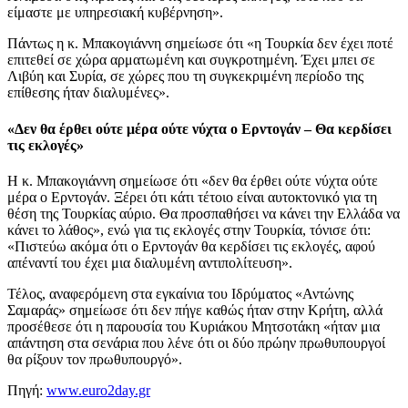
είμαστε με υπηρεσιακή κυβέρνηση».
Πάντως η κ. Μπακογιάννη σημείωσε ότι «η Τουρκία δεν έχει ποτέ
επιτεθεί σε χώρα αρματωμένη και συγκροτημένη. Έχει μπει σε
Λιβύη και Συρία, σε χώρες που τη συγκεκριμένη περίοδο της
επίθεσης ήταν διαλυμένες».
«Δεν θα έρθει ούτε μέρα ούτε νύχτα ο Ερντογάν – Θα κερδίσει
τις εκλογές»
Η κ. Μπακογιάννη σημείωσε ότι «δεν θα έρθει ούτε νύχτα ούτε
μέρα ο Ερντογάν. Ξέρει ότι κάτι τέτοιο είναι αυτοκτονικό για τη
θέση της Τουρκίας αύριο. Θα προσπαθήσει να κάνει την Ελλάδα να
κάνει το λάθος», ενώ για τις εκλογές στην Τουρκία, τόνισε ότι:
«Πιστεύω ακόμα ότι ο Ερντογάν θα κερδίσει τις εκλογές, αφού
απέναντί του έχει μια διαλυμένη αντιπολίτευση».
Τέλος, αναφερόμενη στα εγκαίνια του Ιδρύματος «Αντώνης
Σαμαράς» σημείωσε ότι δεν πήγε καθώς ήταν στην Κρήτη, αλλά
προσέθεσε ότι η παρουσία του Κυριάκου Μητσοτάκη «ήταν μια
απάντηση στα σενάρια που λένε ότι οι δύο πρώην πρωθυπουργοί
θα ρίξουν τον πρωθυπουργό».
Πηγή:
www.euro2day.gr