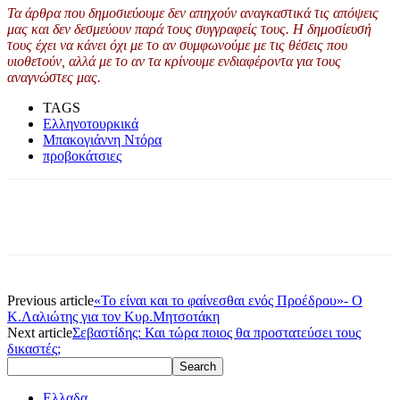
Τα άρθρα που δημοσιεύουμε δεν απηχούν αναγκαστικά τις απόψεις
μας και δεν δεσμεύουν παρά τους συγγραφείς τους. Η δημοσίευσή
τους έχει να κάνει όχι με το αν συμφωνούμε με τις θέσεις που
υιοθετούν, αλλά με το αν τα κρίνουμε ενδιαφέροντα για τους
αναγνώστες μας.
TAGS
Ελληνοτουρκικά
Μπακογιάννη Ντόρα
προβοκάτσιες
Previous article
«Το είναι και το φαίνεσθαι ενός Προέδρου»- Ο
Κ.Λαλιώτης για τον Κυρ.Μητσοτάκη
Next article
Σεβαστίδης: Και τώρα ποιος θα προστατεύσει τους
δικαστές;
Ελλαδα