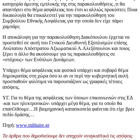
κατηγορία άμεσης εμπλοκής της στις παρακολουθήσεις ,τι θα
απαντήσει στο θέμα ασφάλειας που έτσι κι αλλιώς προκύπτει; Ποια
δικαιολογία θα επικαλεστεί για την παρακολούθηση του
Συμβούλου Εθνικής Ασφάλειας για την οποία δεν είχε πάρει
χαμπάρι;
Η αποκάλυψη για την παρακολούθηση Διακόπουλου έρχεται να
προστεθεί σε αυτή του Γενικού Διευθυντή Εξοπλισμών επίσης
Ανώτατου Απόστρατου Αξιωματικού Α.Αλεξόπουλου και ποιος
ξέρει τι άλλο θα ακούσουμε για τις παρακολουθήσεις σε
«στόχους» των Ενόπλων Δυνάμεων.
Υπάρχει θέμα ασφάλειας και φυσικά υπάρχει και σοβαρό θέμα
δημοκρατίας στη χώρα όσο κι αν οι περί την κυβερνητική αυλή
προσπαθούν φιλότιμα να παρουσιάζουν ως γραφικές τέτοιες
απόψεις.
ΥΓ. Για το θέμα της ασφάλειας των όποιων επικοινωνιών στις ΕΔ
-και των ηλεκτρονικών- υπάρχει μέγα θέμα, για το οποίο θα
επανέλθουμε…Η βιομηχανική κατασκοπεία φαίνεται ότι είχε βρει
πεδίο δράσης…
Πηγή:
www.militaire.gr
Τα άρθρα που δημοσιεύουμε δεν απηχούν αναγκαστικά τις απόψεις