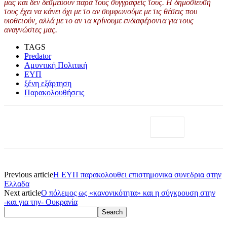
μας και δεν δεσμεύουν παρά τους συγγραφείς τους. Η δημοσίευσή
τους έχει να κάνει όχι με το αν συμφωνούμε με τις θέσεις που
υιοθετούν, αλλά με το αν τα κρίνουμε ενδιαφέροντα για τους
αναγνώστες μας.
TAGS
Predator
Αμυντική Πολιτική
ΕΥΠ
ξένη εξάρτηση
Παρακολουθήσεις
Previous article
H ΕΥΠ παρακολουθει επιστημονικα συνεδρια στην
Ελλαδα
Next article
Ο πόλεμος ως «κανονικότητα» και η σύγκρουση στην
-και για την- Ουκρανία