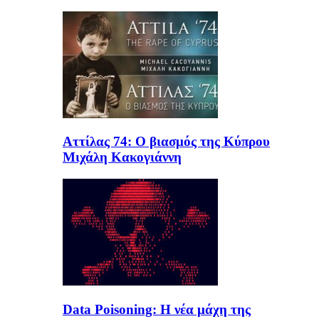
Αττίλας 74: Ο βιασμός της Κύπρου
Μιχάλη Κακογιάννη
Data Poisoning: Η νέα μάχη της