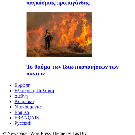
παγκόσμιας προπαγάνδας
Το θαύμα των Ιδιωτικοποιήσεων των
παντων
Ευρωπη
Εξωτερικη Πολιτικη
Διεθνη
Κυπριακο
Ντοκουμεντα
English
FRANÇAIS
Русский
© Newspaper WordPress Theme by TagDiv