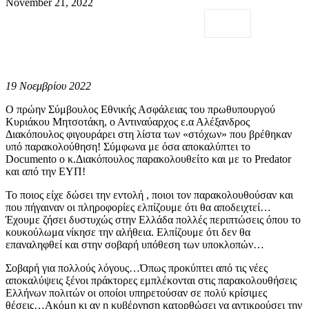
November 21, 2022
19 Νοεμβρίου 2022
Ο πρώην Σύμβουλος Εθνικής Ασφάλειας του πρωθυπουργού
Κυριάκου Μητσοτάκη, ο Αντιναύαρχος ε.α Αλέξανδρος
Διακόπουλος φιγουράρει στη λίστα των «στόχων» που βρέθηκαν
υπό παρακολούθηση! Σύμφωνα με όσα αποκαλύπτει το
Documento ο κ.Διακόπουλος παρακολουθείτο και με το Predator
και από την ΕΥΠ!
Το ποιος είχε δώσει την εντολή , ποιοι τον παρακολουθούσαν και
που πήγαιναν οι πληροφορίες ελπίζουμε ότι θα αποδειχτεί…
Έχουμε ζήσει δυστυχώς στην Ελλάδα πολλές περιπτώσεις όπου το
κουκούλωμα νίκησε την αλήθεια. Ελπίζουμε ότι δεν θα
επαναληφθεί και στην σοβαρή υπόθεση των υποκλοπών…
Σοβαρή για πολλούς λόγους…Όπως προκύπτει από τις νέες
αποκαλύψεις ξένοι πράκτορες εμπλέκονται στις παρακολουθήσεις
Ελλήνων πολιτών οι οποίοι υπηρετούσαν σε πολύ κρίσιμες
θέσεις…Ακόμη κι αν η κυβέρνηση κατορθώσει να αντικρούσει την