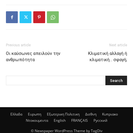
Previous article
Next article
Οι καύσωνες απειλούν την
Κλιματική αλλαγή ή
ανθρωπότητα
κλιματική… σφαγή;
Ελλαδα
Ευρωπη
Εξωτερικη Πολιτικη
Διεθνη
Κυπριακο
Ντοκουμεντα
English
FRANÇAIS
Русский
© Newspaper WordPress Theme by TagDiv