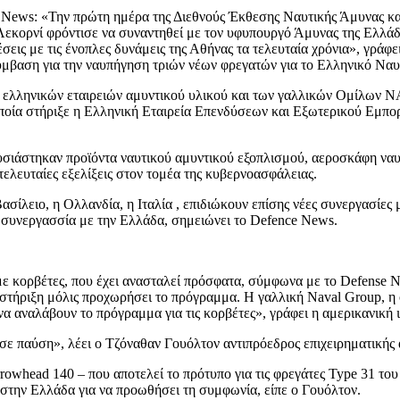
ce News: «Την πρώτη ημέρα της Διεθνούς Έκθεσης Ναυτικής Άμυνας κ
Λεκορνί φρόντισε να συναντηθεί με τον υφυπουργό Άμυνας της Ελλάδ
έσεις με τις ένοπλες δυνάμεις της Αθήνας τα τελευταία χρόνια», γράφ
ύμβαση για την ναυπήγηση τριών νέων φρεγατών για το Ελληνικό Ναυ
ξύ ελληνικών εταιρειών αμυντικού υλικού και των γαλλικών Ομίλω
α στήριξε η Ελληνική Εταιρεία Επενδύσεων και Εξωτερικού Εμπορί
υσιάστηκαν προϊόντα ναυτικού αμυντικού εξοπλισμού, αεροσκάφη ναυ
 τελευταίες εξελίξεις στον τομέα της κυβερνοασφάλειας.
σίλειο, η Ολλανδία, η Ιταλία , επιδιώκουν επίσης νέες συνεργασίες 
ή συνεργασσία με την Ελλάδα, σημειώνει το Defence News.
με κορβέτες, που έχει ανασταλεί πρόσφατα, σύμφωνα με το Defense 
στήριξη μόλις προχωρήσει το πρόγραμμα. Η γαλλική Naval Group, η ο
α αναλάβουν το πρόγραμμα για τις κορβέτες», γράφει η αμερικανική 
σε παύση», λέει ο Τζόναθαν Γουόλτον αντιπρόεδρος επιχειρηματικής α
rowhead 140 – που αποτελεί το πρότυπο για τις φρεγάτες Type 31 το
 στην Ελλάδα για να προωθήσει τη συμφωνία, είπε ο Γουόλτον.