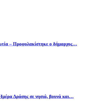
οιωτία – Προφυλακίστηκε ο δήμαρχος…
Ημέρα Δράσης σε νησιά, βουνά και…