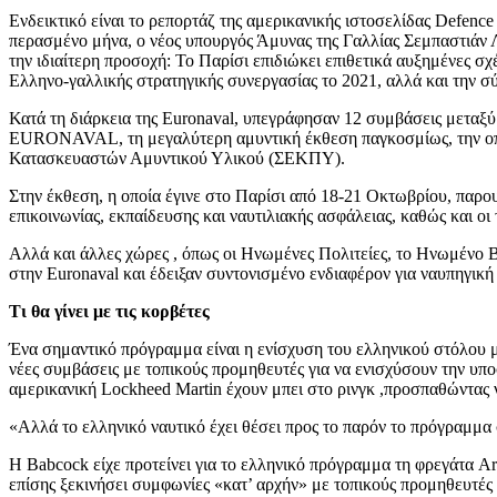
Ενδεικτικό είναι το ρεπορτάζ της αμερικανικής ιστοσελίδας Defen
περασμένο μήνα, ο νέος υπουργός Άμυνας της Γαλλίας Σεμπαστιάν 
την ιδιαίτερη προσοχή: Το Παρίσι επιδιώκει επιθετικά αυξημένες σχ
Ελληνο-γαλλικής στρατηγικής συνεργασίας το 2021, αλλά και την σ
Κατά τη διάρκεια της Euronaval, υπεγράφησαν 12 συμβάσεις μετα
EURONAVAL, τη μεγαλύτερη αμυντική έκθεση παγκοσμίως, την οποί
Κατασκευαστών Αμυντικού Υλικού (ΣΕΚΠΥ).
Στην έκθεση, η οποία έγινε στο Παρίσι από 18-21 Οκτωβρίου, παρο
επικοινωνίας, εκπαίδευσης και ναυτιλιακής ασφάλειας, καθώς και οι
Αλλά και άλλες χώρες , όπως οι Ηνωμένες Πολιτείες, το Ηνωμένο Βα
στην Euronaval και έδειξαν συντονισμένο ενδιαφέρον για ναυπηγικ
Τι θα γίνει με τις κορβέτες
Ένα σημαντικό πρόγραμμα είναι η ενίσχυση του ελληνικού στόλου 
νέες συμβάσεις με τοπικούς προμηθευτές για να ενισχύσουν την υπο
αμερικανική Lockheed Martin έχουν μπει στο ρινγκ ,προσπαθώντας ν
«Αλλά το ελληνικό ναυτικό έχει θέσει προς το παρόν το πρόγραμμα 
Η Babcock είχε προτείνει για το ελληνικό πρόγραμμα τη φρεγάτα Ar
επίσης ξεκινήσει συμφωνίες «κατ’ αρχήν» με τοπικούς προμηθευτές