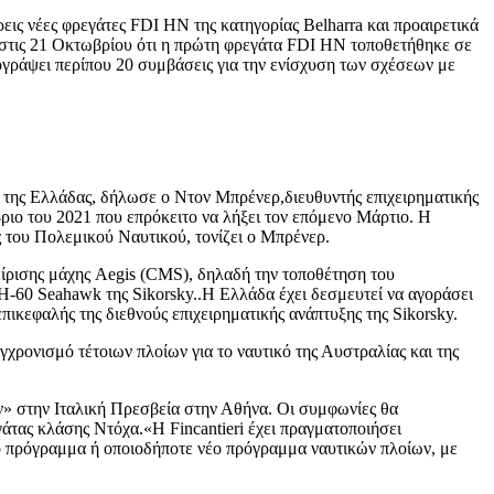
ις νέες φρεγάτες FDI HN της κατηγορίας Belharra και προαιρετικά
σε στις 21 Οκτωβρίου ότι η πρώτη φρεγάτα FDI HN τοποθετήθηκε σε
γράψει περίπου 20 συμβάσεις για την ενίσχυση των σχέσεων με
της Ελλάδας, δήλωσε ο Ντον Μπρένερ,διευθυντής επιχειρηματικής
ιο του 2021 που επρόκειτο να λήξει τον επόμενο Μάρτιο. Η
ς του Πολεμικού Ναυτικού, τονίζει ο Μπρένερ.
είρισης μάχης Aegis (CMS), δηλαδή την τοποθέτηση του
0 Seahawk της Sikorsky..Η Ελλάδα έχει δεσμευτεί να αγοράσει
ικεφαλής της διεθνούς επιχειρηματικής ανάπτυξης της Sikorsky.
ρονισμό τέτοιων πλοίων για το ναυτικό της Αυστραλίας και της
ών» στην Ιταλική Πρεσβεία στην Αθήνα. Οι συμφωνίες θα
τας κλάσης Ντόχα.«Η Fincantieri έχει πραγματοποιήσει
ό πρόγραμμα ή οποιοδήποτε νέο πρόγραμμα ναυτικών πλοίων, με