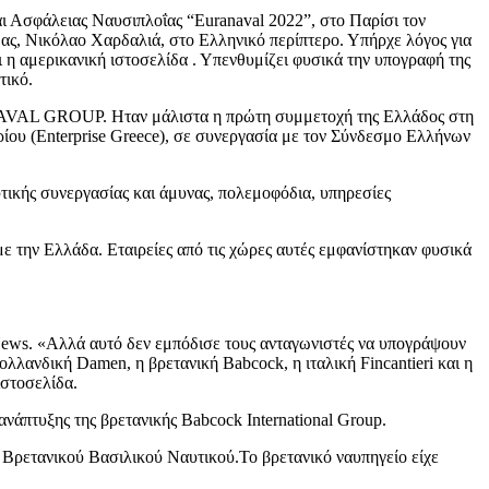
αι Ασφάλειας Ναυσιπλοΐας “Euranaval 2022”, στο Παρίσι τον
ας, Νικόλαο Χαρδαλιά, στο Ελληνικό περίπτερο. Υπήρχε λόγος για
ει η αμερικανική ιστοσελίδα . Υπενθυμίζει φυσικά την υπογραφή της
τικό.
ν NAVAL GROUP. Ηταν μάλιστα η πρώτη συμμετοχή της Ελλάδος στη
ου (Enterprise Greece), σε συνεργασία με τον Σύνδεσμο Ελλήνων
τικής συνεργασίας και άμυνας, πολεμοφόδια, υπηρεσίες
με την Ελλάδα. Εταιρείες από τις χώρες αυτές εμφανίστηκαν φυσικά
News. «Αλλά αυτό δεν εμπόδισε τους ανταγωνιστές να υπογράψουν
λλανδική Damen, η βρετανική Babcock, η ιταλική Fincantieri και η
ιστοσελίδα.
νάπτυξης της βρετανικής Babcock International Group.
υ Βρετανικού Βασιλικού Ναυτικού.Το βρετανικό ναυπηγείο είχε