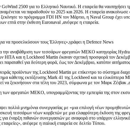
oWind 2500 για το Ελληνικό Ναυτικό. Η εταιρεία θα ναυπηγήσει τρε
ου αναμένεται να παραδοθούν το 2025 και 2026. Η εταιρεία ανακοίνω
 ξεκίνησε το πρόγραμμα FDI HN τον Μάρτιο, η Naval Group έχει υπο
ων επτά στην έκθεση Euronaval ,ανέφερε η εταιρεία.
ς για να προσελκύσουν τους Έλληνες»,γράφει η Defence News
για την αναβάθμιση των τεσσάρων φρεγατών MEKO κατηγορίας Hydra 
των ΗΠΑ και η Lockheed Martin έκαναν σχετική προσφορά τον Δεκέμβρ
ι παραταθεί για δεύτερη φορά, έως τον Δεκέμβριο, κατόπιν αιτήματο
σειράς προϊόντων της Lockheed Martin με επίκεντρο το σύστημα διαχ
κάθετης εκτόξευσης Mark 41 της Lockheed και τα ελικόπτερα MH-6
ί να ξεκινήσουν στα τέλη του 2023, σύμφωνα με τον Μαρκ Ζέιβακ ,επ
η των φρεγατών MEKO, υπογραμμίζοντας την εμπειρία της στον εκσυγχ
γράψει πολλά μνημόνια συνεργασίας με «μια επιλογή νέων προμηθευτ
σκευή τεσσάρων νέων κορβετών με μια ελαφρύτερη έκδοση της φρεγά
ς για έναρξη πιθανών συνεργασιών με αναφορά στο υπάρχον ελληνικ
εταιρείες», ανέφερε η ιταλική εταιρεία σε δελτίο Τύπου.