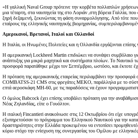
«Η γαλλική Naval Group πρότεινε την κορβέτα πολλαπλών χρήσεων G
μια τέταρτη, στα ναυπηγεία της στο Λοριάν ,στη βόρεια Γαλλία, π
ξηρή δεξαμενή, ξεκινώντας τη φάση συναρμολόγησης. Από τότε που
εταίρους της ελληνικής ναυπηγικής βιομηχανίας, συμπεριλαμβανομέν
Αμερικανοί, Βρετανοί, Ιταλοί και Ολλανδοί
Η Ιταλία, οι Ηνωμένες Πολιτείες και η Ολλανδία εργάζονται επίση
Η αμερικανική Lockheed Martin επιδιώκει να συνάψει συμβόλαιο 
ανάπτυξης για μικρά μαχητικά και συστήματα πλοίων. Το Ναυτικό 
προσφορά παρατάθηκε μέχρι τον Σεπτέμβριο, ωστόσο, και έκτοτε έχε
Η πρόταση της αμερικανικής εταιρείας περιλαμβάνει την προσφορά 
COMBATSS-21 CMS στις φρεγάτες MEKO, παράλληλα με το σύστημα 
επτά αεροσκάφη MH-60, με τις παραδόσεις να έχουν προγραμματιστε
Ο όμιλος Babcock έχει επίσης υποβάλει πρόταση για την αναβάθμισ
Νέας Ζηλανδίας, είπε ο Γουόλτον.
Η ιταλική Fincantieri ανακοίνωσε στις 12 Οκτωβρίου ότι είχε υπο
εξυπηρετούσαν το πρόγραμμα του Ελληνικού Ναυτικού για την κατα
δραστηριότητες στην Ελλάδα προκειμένου να εντοπίσει προμηθευτέ
κύριο στόχο την ενίσχυση της συνεργασίας του Ομίλου με ελληνικές 