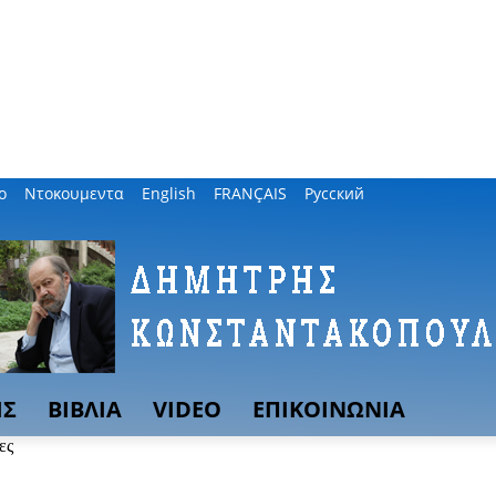
ο
Ντοκουμεντα
English
FRANÇAIS
Русский
ΙΣ
ΒΙΒΛΙΑ
VIDEO
ΕΠΙΚΟΙΝΩΝΙΑ
ες