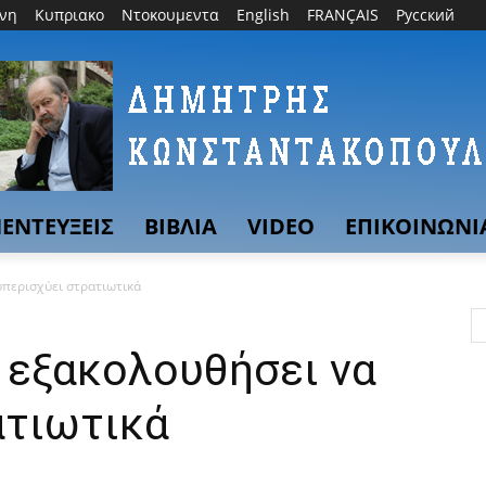
θνη
Κυπριακο
Ντοκουμεντα
English
FRANÇAIS
Русский
ΕΝΤΕΥΞΕΙΣ
ΒΙΒΛΙΑ
VIDEO
ΕΠΙΚΟΙΝΩΝΙ
υπερισχύει στρατιωτικά
 εξακολουθήσει να
ατιωτικά