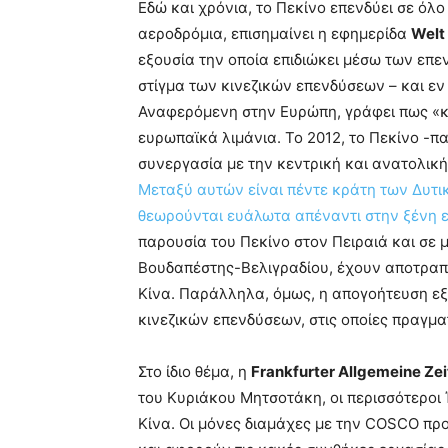
Εδώ και χρόνια, το Πεκίνο επενδύει σε όλ
αεροδρόμια, επισημαίνει η εφημερίδα
Welt
εξουσία την οποία επιδιώκει μέσω των επε
στίγμα των κινεζικών επενδύσεων – και εν
Αναφερόμενη στην Ευρώπη, γράφει πως «κι
ευρωπαϊκά λιμάνια. Το 2012, το Πεκίνο -π
συνεργασία με την κεντρική και ανατολικ
Μεταξύ αυτών είναι πέντε κράτη των Δυτικ
θεωρούνται ευάλωτα απέναντι στην ξένη ε
παρουσία του Πεκίνο στον Πειραιά και σε 
Βουδαπέστης-Βελιγραδίου, έχουν αποτραπε
Κίνα. Παράλληλα, όμως, η απογοήτευση εξ
κινεζικών επενδύσεων, στις οποίες πραγμα
Στο ίδιο θέμα, η
Frankfurter Allgemeine Ze
του Κυριάκου Μητσοτάκη, οι περισσότεροι
Κίνα. Οι μόνες διαμάχες με την COSCO π