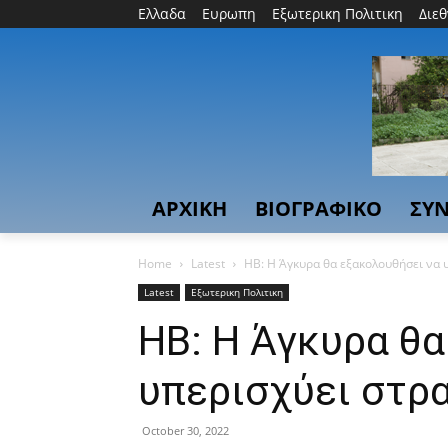
Ελλαδα
Ευρωπη
Εξωτερικη Πολιτικη
Διε
ΑΡΧΙΚΗ
ΒΙΟΓΡΑΦΙΚΟ
ΣΥΝ
Home
Latest
HB: Η Άγκυρα θα εξακολουθήσει να 
Latest
Εξωτερικη Πολιτικη
HB: Η Άγκυρα θα
υπερισχύει στρ
October 30, 2022