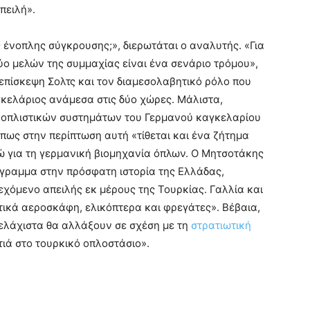
πειλή».
 ένοπλης σύγκρουσης;», διερωτάται ο αναλυτής. «Για
ύο μελών της συμμαχίας είναι ένα σενάριο τρόμου»,
ν επίσκεψη Σολτς και τον διαμεσολαβητικό ρόλο που
κελάριος ανάμεσα στις δύο χώρες. Μάλιστα,
ξοπλιστικών συστημάτων του Γερμανού καγκελαρίου
πως στην περίπτωση αυτή «τίθεται και ένα ζήτημα
 για τη γερμανική βιομηχανία όπλων. Ο Μητσοτάκης
όγραμμα στην πρόσφατη ιστορία της Ελλάδας,
δεχόμενο απειλής εκ μέρους της Τουρκίας. Γαλλία και
ικά αεροσκάφη, ελικόπτερα και φρεγάτες». Βέβαια,
«ελάχιστα θα αλλάξουν σε σχέση με τη
στρατιωτική
ατιά στο τουρκικό οπλοστάσιο».