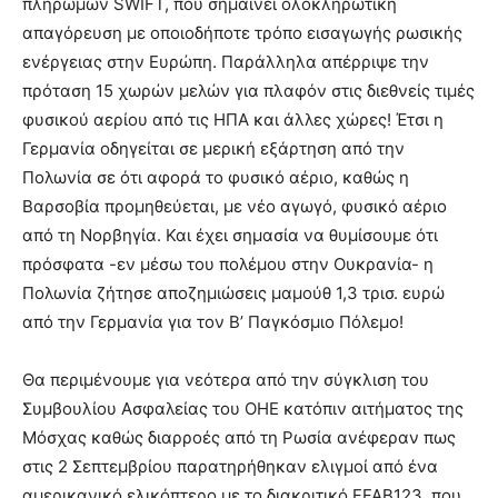
πληρωμών SWIFT, που σημαίνει ολοκληρωτική
απαγόρευση με οποιοδήποτε τρόπο εισαγωγής ρωσικής
ενέργειας στην Ευρώπη. Παράλληλα απέρριψε την
πρόταση 15 χωρών μελών για πλαφόν στις διεθνείς τιμές
φυσικού αερίου από τις ΗΠΑ και άλλες χώρες! Έτσι η
Γερμανία οδηγείται σε μερική εξάρτηση από την
Πολωνία σε ότι αφορά το φυσικό αέριο, καθώς η
Βαρσοβία προμηθεύεται, με νέο αγωγό, φυσικό αέριο
από τη Νορβηγία. Και έχει σημασία να θυμίσουμε ότι
πρόσφατα -εν μέσω του πολέμου στην Ουκρανία- η
Πολωνία ζήτησε αποζημιώσεις μαμούθ 1,3 τρισ. ευρώ
από την Γερμανία για τον Β’ Παγκόσμιο Πόλεμο!
Θα περιμένουμε για νεότερα από την σύγκλιση του
Συμβουλίου Ασφαλείας του ΟΗΕ κατόπιν αιτήματος της
Μόσχας καθώς διαρροές από τη Ρωσία ανέφεραν πως
στις 2 Σεπτεμβρίου παρατηρήθηκαν ελιγμοί από ένα
αμερικανικό ελικόπτερο με το διακριτικό FFAB123, που