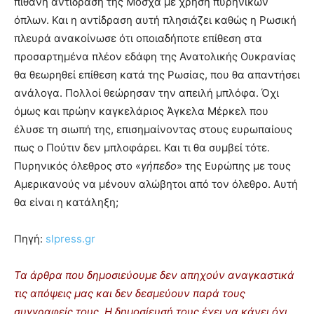
πιθανή αντίδραση της Μόσχα με χρήση πυρηνικών
όπλων. Και η αντίδραση αυτή πλησιάζει καθώς η Ρωσική
πλευρά ανακοίνωσε ότι οποιαδήποτε επίθεση στα
προσαρτημένα πλέον εδάφη της Ανατολικής Ουκρανίας
θα θεωρηθεί επίθεση κατά της Ρωσίας, που θα απαντήσει
ανάλογα. Πολλοί θεώρησαν την απειλή μπλόφα. Όχι
όμως και πρώην καγκελάριος Άγκελα Μέρκελ που
έλυσε τη σιωπή της, επισημαίνοντας στους ευρωπαίους
πως ο Πούτιν δεν μπλοφάρει. Και τι θα συμβεί τότε.
Πυρηνικός όλεθρος στο «
γήπεδο
» της Ευρώπης με τους
Αμερικανούς να μένουν αλώβητοι από τον όλεθρο. Αυτή
θα είναι η κατάληξη;
Πηγή:
slpress.gr
Τα άρθρα που δημοσιεύουμε δεν απηχούν αναγκαστικά
τις απόψεις μας και δεν δεσμεύουν παρά τους
συγγραφείς τους. Η δημοσίευσή τους έχει να κάνει όχι