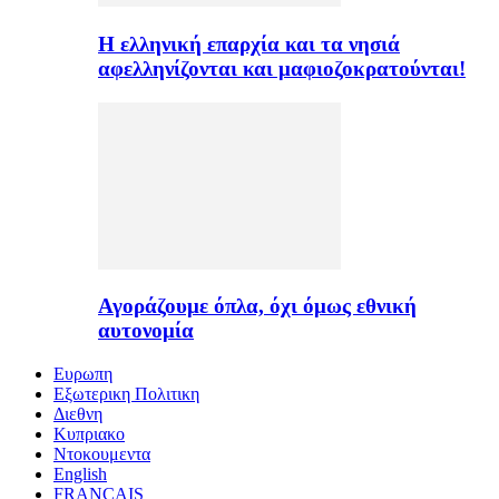
H ελληνική επαρχία και τα νησιά
αφελληνίζονται και μαφιοζοκρατούνται!
Αγοράζουμε όπλα, όχι όμως εθνική
αυτονομία
Ευρωπη
Εξωτερικη Πολιτικη
Διεθνη
Κυπριακο
Ντοκουμεντα
English
FRANÇAIS