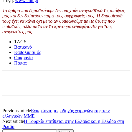
Πηγή:
www.cnn.gr
Τα άρθρα που δημοσιεύουμε δεν απηχούν αναγκαστικά τις απόψεις
μας και δεν δεσμεύουν παρά τους συγγραφείς τους. Η δημοσίευσή
τους έχει να κάνει όχι με το αν συμφωνούμε με τις θέσεις που
υιοθετούν, αλλά με το αν τα κρίνουμε ενδιαφέροντα για τους
αναγνώστες μας.
TAGS
Βατικανό
Καθολικισμός
Ουκρανία
Πάπας
Previous article
Ενας σύντομος οδηγός χειραγώγησης των
ελληνικών ΜΜΕ
Next article
Η Τουρκία επιτίθεται στην Ελλάδα και η Ελλάδα στη
Ρωσία