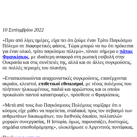
10 Σεπτεμβρίου 2022
«Πριν από λίγες ημέρες, είχα πει ότι ζούμε έναν Τρίτο Παγκόσμιο
Πόλεμο σε διαφορετικές φάσεις. Τώρα μπορώ να πω ότι πρόκειται
για έναν ολικό, τρίτο παγκόσμιο πόλεμο», τόνισε σήμερα ο
πάπας
Φραγκίσκος
, με ιδιαίτερη αναφορά στη ρωσική εισβολή στην
Ουκρανία και στις συνέπειές της, αλλά και σε άλλες συγκρούσεις,
σε πολλές περιοχές του πλανήτη.
«Εντατικοποιούνται αναχρονιστικές συγκρούσεις, επανέρχονται
ακραίοι, κλειστοί,
επιθετικοί εθνικισμοί
, με νέους πολέμους που
πλήττουν ηλικιωμένους, παιδιά και αρρώστους και οι οποίοι
προκαλούν παντού καταστροφές», πρόσθεσε ο Φραγκίσκος.
«Μετά από τους δυο Παγκόσμιους Πολέμους νομίζαμε ότι ο
κόσμος είχε μάθει να πορεύεται, σταδιακά, προς τον σεβασμό των
ανθρωπίνων δικαιωμάτων, του διεθνούς δικαίου, πολλαπλών
μορφών συνεργασίας. Η Ιστορία, όμως, παρουσιάζει, δυστυχώς,
σημάδια οπισθοδρόμησης», ολοκλήρωσε ο Αργεντινός ποντίφικας.