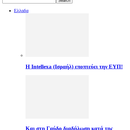
Ελλαδα
Η Intellexa (Ισραήλ) εποπτεύει την ΕΥΠ!
Και στη Γαύδο διαδήλωση κατά της