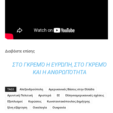
Διαβάστε επίσης
ΣΤΟ ΓΚΡΕΜΌ Η ΕΥΡΏΠΗ, ΣΤΟ ΓΚΡΕΜΌ
ΚΑΙ Η ΑΝΘΡΩΠΌΤΗΤΑ
TAGS
Αλεξανδρούπολη
Αμερικανικές Βάσεις στην Ελλάδα
Αμυντική Πολιτική
Αριστερά
ΕΕ
Ελληνοαμερικανικές σχέσεις
Εξοπλισμοί
Κυρώσεις
Κωνσταντακόπουλος Δημήτρης
ξένη εξάρτηση
Οικολογία
Ουκρανία