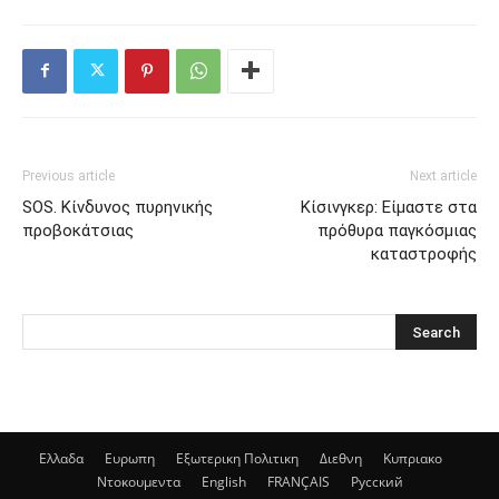
Previous article
Next article
SOS. Κίνδυνος πυρηνικής
Κίσινγκερ: Είμαστε στα
προβοκάτσιας
πρόθυρα παγκόσμιας
καταστροφής
Ελλαδα
Ευρωπη
Εξωτερικη Πολιτικη
Διεθνη
Κυπριακο
Ντοκουμεντα
English
FRANÇAIS
Русский