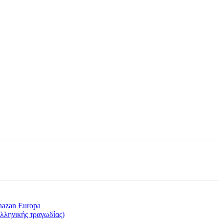
enazan Europa
λληνικής τραγωδίας)