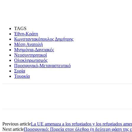
TAGS
Έθνη-Κράτη
Κωνσταντακόπουλος Δημήτρης
Μέση Ανατολή
Μνημόνια-Δανειακές
Νεοσυντηρητικοί
Ολοκληρωτισμός
Προσφυγικό-Μεταναστευτικό
Συρία
Τουρκία
Previous article
La UE amenaza a los refugiados y los refugiados am
Next article
Προσφυγικό: Πορεία στον όλεθρο (η δεύτερη φάση της ε