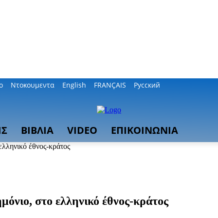
ο
Ντοκουμεντα
English
FRANÇAIS
Русский
ΙΣ
ΒΙΒΛΙΑ
VIDEO
ΕΠΙΚΟΙΝΩΝΙΑ
ελληνικό έθνος-κράτος
μόνιο, στο ελληνικό έθνος-κράτος