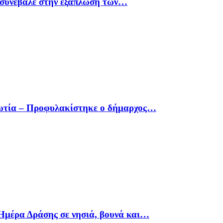
υ συνέβαλε στην εξάπλωση των…
οιωτία – Προφυλακίστηκε ο δήμαρχος…
Ημέρα Δράσης σε νησιά, βουνά και…