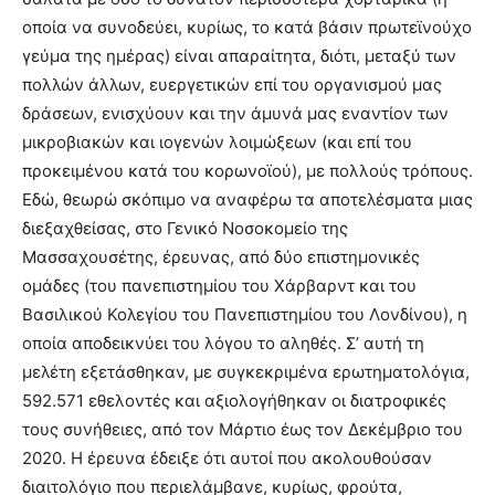
οποία να συνοδεύει, κυρίως, το κατά βάσιν πρωτεϊνούχο
γεύμα της ημέρας) είναι απαραίτητα, διότι, μεταξύ των
πολλών άλλων, ευεργετικών επί του οργανισμού μας
δράσεων, ενισχύουν και την άμυνά μας εναντίον των
μικροβιακών και ιογενών λοιμώξεων (και επί του
προκειμένου κατά του κορωνοϊού), με πολλούς τρόπους.
Εδώ, θεωρώ σκόπιμο να αναφέρω τα αποτελέσματα μιας
διεξαχθείσας, στο Γενικό Νοσοκομείο της
Μασσαχουσέτης, έρευνας, από δύο επιστημονικές
ομάδες (του πανεπιστημίου του Χάρβαρντ και του
Βασιλικού Κολεγίου του Πανεπιστημίου του Λονδίνου), η
οποία αποδεικνύει του λόγου το αληθές. Σ’ αυτή τη
μελέτη εξετάσθηκαν, με συγκεκριμένα ερωτηματολόγια,
592.571 εθελοντές και αξιολογήθηκαν οι διατροφικές
τους συνήθειες, από τον Μάρτιο έως τον Δεκέμβριο του
2020. Η έρευνα έδειξε ότι αυτοί που ακολουθούσαν
διαιτολόγιο που περιελάμβανε, κυρίως, φρούτα,