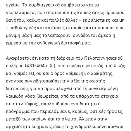
υγείας. Τα καρδιαγγειακά συμβάματα και τα
νεοπλάσματα, που αποτελούν τις κύριες αιτίες προώρου
θανάτου, καθώς και πολλές άλλες – εκφυλιστικές και μη
– παθολογικές καταστάσεις, οι οποίες κατά καιρούς ή σε
μόνιμη βάση μας ταλαιπωρούν, συνδέονται άμεσα ή
έμμεσα με την ανθυγιεινή διατροφή μας.
Αναφέρεται ότι κατά τη διάρκεια του Πελοποννησιακού
πολέμου (431-404 π.Χ.), όπου ενέσκηψε εκτός από λιμός
και λοιμός (εξ ου και ο όρος λοίμωξη), ο Σωκράτης,
έχοντας συνειδητοποιήσει την αξία της σωστής
διατροφής, για να προφυλαχθεί από τη συγκεκριμένη
λοιμώδη νόσο (θεωρείται, από τα υπάρχοντα στοιχεία,
ότι ήταν τύφος), ακολουθούσε ένα διαιτητικό
πρόγραμμα που περιελάμβανε, κυρίως, φυτικές τροφές,
μεταξύ των οποίων και τα άλφιτα. Άλφιτον στην
αρχαιότητα εσήμαινε, ιδίως το χονδροαλεσμένο κριθάρι,