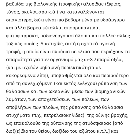
βαθμίδα της βιολογικής (τροφικής) αλυσίδας (ξιφίας,
τόνος, σκυλόψαρο κ.ά.) να καταναλώνονται
σπανιότερα, διότι είναι πιο βεβαρημένα με υδράργυρο
και άλλα βαρέα μέταλλα, απορρυπαντικά,
φυτοφάρμακα, ραδιενεργά κατάλοιπα και πολλές άλλες
τοξικές ουσίες. Δυστυχώς, αυτή η σχετικά υγιεινή
τροφή, η οποία είναι πλούσια σε έλαια που περιέχουν τα
απαραίτητα για τον οργανισμό μας ω-3 λιπαρά οξέα,
(και με σχεδόν μηδαμινή περιεκτικότητα σε
κεκορεσμένα λίπη), υποβαθμίζεται όλο και περισσότερο
από τη συνεχιζόμενη (και εκτός ελέγχου) ρύπανση των
θαλασσών και των ωκεανών, μέσω των βιομηχανικών
λυμάτων, των αποχετεύσεων των πόλεων, των
αποβλήτων των πλοίων, της ρύπανσης από θαλάσσια
ατυχήματα (π.χ., πετρελαιοκηλίδες), της όξινης βροχής,
ως επακόλουθο της ρύπανσης της ατμόσφαιρας [από
διοξ(ε)ίδιο του θείου, διοξίδιο του αζώτου κ.τ.λ.] και