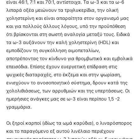
είναι 46:1, 7:1 και 70:1, αντίστοιχα. Τα ω-3 και τα ω-6
λιπαρά οξέα μειώνουν τα τριγλυκερίδια, την ολική
χοληστερίνη και είναι απαραίτητα στον οργανισμό μας
και για πολλούς άλλους λόγους, υπό την προϋπόθεση
ότι βρίσκονται στη σωστή αναλογία μεταξύ τους. Ειδικά
τα ω-3 αυξάνουν την καλή χοληστερίνη (HDL) και
εμποδίζουν τη συγκόλληση αιμοπεταλίων,
αποτρέποντας τον κίνδυνο για θρομβωτικά και εμβολικά
επεισόδια. Επίσης έχουν ευεργετική επίδραση στις
ψυχικές διαταραχές, στο έκζεμα και στην ψωρίαση,
ενισχύουν το ανοσοποιητικό σύστημα, δρουν κατά της
χολολιθιάσεως, των αρρυθμιών και της υπερτάσεως. Οι
ημερήσιες ανάγκες μας σε ω-3 είναι περίπου 1,5 -2
γραμμάρια.
Οι ξηροί καρποί (ιδίως τα ωμά καρύδια), ο λιναρόσπορος
και το παραγόμενο εξ αυτού λινέλαιο περιέχουν