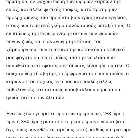
πρώτη και εν ψυχρώ πίεση των ώριμων καρπών της
ελιάς) και άλλες φυτικές τροφές, κατά προτίμησιν
προερχόμενες από προϊόντα βιολογικής καλλιέργειας,
στους σωστούς ανά γεύμα συνδυασμούς μεταξύ τους. Οι
επιπτώσεις της περιφρόνησης αυτών των φυσικών
πηγών ζωής και η αναγωγή της πίτσας, του
χάμπουργκερ, των τσιπς και της κόκα-κόλα σε εθνικό
μας φαγητό και πιοτό, ιδίως από την νεολαία που
συνωθείται στα «φαστφουντάδικα», είναι ήδη ορατές. Ο
σακχαρώδης διαβήτης, το έμφραγμα του μυοκαρδίου, ο
καρκίνος του παχέος εντέρου και πολλές άλλες
παθολογικές καταστάσεις προσβάλλουν σήμερα και
ηλικίες κάτω των 40 ετών.
Ένα έως δύο γεύματα φρούτων ημερησίως, 2-3 ώρες
πριν ή 3-4 ώρες μετά από το μεσημεριανό γεύμα (και
όχι, όπως συνηθίζεται, αμέσως μετά), καθώς και μια ωμή
σαλάτα με όσο το δυνατόν περισσότερα χορταρικά (η