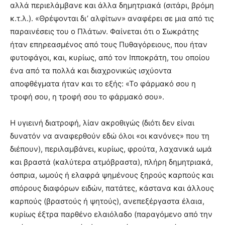
αλλά περιελάμβανε και άλλα δημητριακά (σιτάρι, βρόμη
κ.τ.λ.). «Θρέψονται δι’ αλφίτων» αναφέρει σε μια από τις
παραινέσεις του ο Πλάτων. Φαίνεται ότι ο Σωκράτης
ήταν επηρεασμένος από τους Πυθαγόρειους, που ήταν
φυτοφάγοι, και, κυρίως, από τον Ιπποκράτη, του οποίου
ένα από τα πολλά και διαχρονικώς ισχύοντα
αποφθέγματα ήταν και το εξής: «Το φάρμακό σου η
τροφή σου, η τροφή σου το φάρμακό σου».
Η υγιεινή διατροφή, λίαν ακροθιγώς (διότι δεν είναι
δυνατόν να αναφερθούν εδώ όλοι «οι κανόνες» που τη
διέπουν), περιλαμβάνει, κυρίως, φρούτα, λαχανικά ωμά
και βραστά (καλύτερα ατμόβραστα), πλήρη δημητριακά,
όσπρια, ωμούς ή ελαφρά ψημένους ξηρούς καρπούς και
σπόρους διαφόρων ειδών, πατάτες, κάστανα και άλλους
καρπούς (βραστούς ή ψητούς), ανεπεξέργαστα έλαια,
κυρίως έξτρα παρθένο ελαιόλαδο (παραγόμενο από την