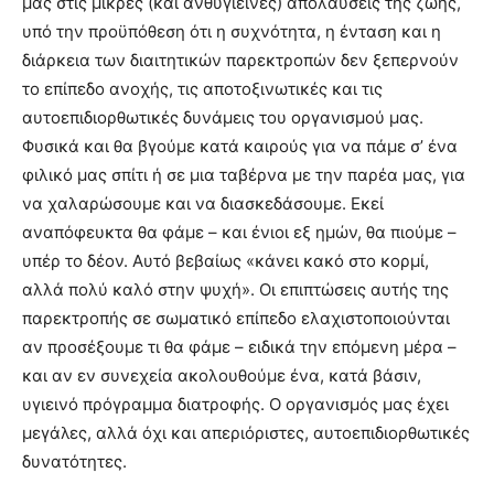
μας στις μικρές (και ανθυγιεινές) απολαύσεις της ζωής,
υπό την προϋπόθεση ότι η συχνότητα, η ένταση και η
διάρκεια των διαιτητικών παρεκτροπών δεν ξεπερνούν
το επίπεδο ανοχής, τις αποτοξινωτικές και τις
αυτοεπιδιορθωτικές δυνάμεις του οργανισμού μας.
Φυσικά και θα βγούμε κατά καιρούς για να πάμε σ’ ένα
φιλικό μας σπίτι ή σε μια ταβέρνα με την παρέα μας, για
να χαλαρώσουμε και να διασκεδάσουμε. Εκεί
αναπόφευκτα θα φάμε – και ένιοι εξ ημών, θα πιούμε –
υπέρ το δέον. Αυτό βεβαίως «κάνει κακό στο κορμί,
αλλά πολύ καλό στην ψυχή». Οι επιπτώσεις αυτής της
παρεκτροπής σε σωματικό επίπεδο ελαχιστοποιούνται
αν προσέξουμε τι θα φάμε – ειδικά την επόμενη μέρα –
και αν εν συνεχεία ακολουθούμε ένα, κατά βάσιν,
υγιεινό πρόγραμμα διατροφής. Ο οργανισμός μας έχει
μεγάλες, αλλά όχι και απεριόριστες, αυτοεπιδιορθωτικές
δυνατότητες.