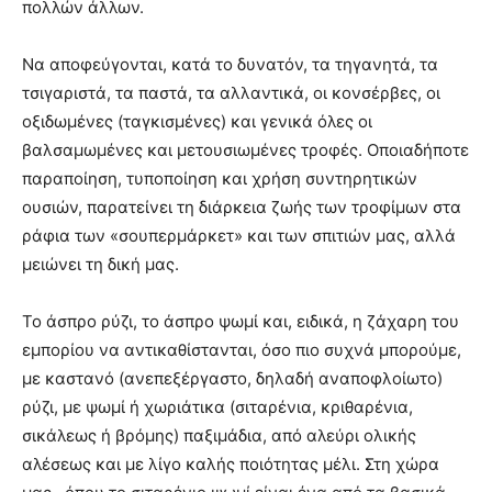
πολλών άλλων.
Να αποφεύγονται, κατά το δυνατόν, τα τηγανητά, τα
τσιγαριστά, τα παστά, τα αλλαντικά, οι κονσέρβες, οι
οξιδωμένες (ταγκισμένες) και γενικά όλες οι
βαλσαμωμένες και μετουσιωμένες τροφές. Οποιαδήποτε
παραποίηση, τυποποίηση και χρήση συντηρητικών
ουσιών, παρατείνει τη διάρκεια ζωής των τροφίμων στα
ράφια των «σουπερμάρκετ» και των σπιτιών μας, αλλά
μειώνει τη δική μας.
Το άσπρο ρύζι, το άσπρο ψωμί και, ειδικά, η ζάχαρη του
εμπορίου να αντικαθίστανται, όσο πιο συχνά μπορούμε,
με καστανό (ανεπεξέργαστο, δηλαδή αναποφλοίωτο)
ρύζι, με ψωμί ή χωριάτικα (σιταρένια, κριθαρένια,
σικάλεως ή βρόμης) παξιμάδια, από αλεύρι ολικής
αλέσεως και με λίγο καλής ποιότητας μέλι. Στη χώρα