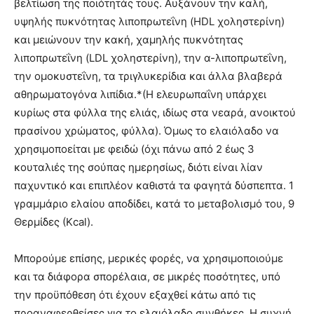
βελτίωση της ποιότητάς τους. Αυξάνουν την καλή,
υψηλής πυκνότητας λιποπρωτεΐνη (HDL χοληστερίνη)
και μειώνουν την κακή, χαμηλής πυκνότητας
λιποπρωτεΐνη (LDL χοληστερίνη), την α-λιποπρωτεΐνη,
την ομοκυστεΐνη, τα τριγλυκερίδια και άλλα βλαβερά
αθηρωματογόνα λιπίδια.*(Η ελευρωπαΐνη υπάρχει
κυρίως στα φύλλα της ελιάς, ιδίως στα νεαρά, ανοικτού
πρασίνου χρώματος, φύλλα). Όμως το ελαιόλαδο να
χρησιμοποείται με φειδώ (όχι πάνω από 2 έως 3
κουταλιές της σούπας ημερησίως, διότι είναι λίαν
παχυντικό και επιπλέον καθιστά τα φαγητά δύσπεπτα. 1
γραμμάριο ελαίου αποδίδει, κατά το μεταβολισμό του, 9
Θερμίδες (Κcal).
Μπορούμε επίσης, μερικές φορές, να χρησιμοποιούμε
και τα διάφορα σπορέλαια, σε μικρές ποσότητες, υπό
την προϋπόθεση ότι έχουν εξαχθεί κάτω από τις
προαναφερθείσες για το ελαιόλαδο συνθήκες. Η συχνή