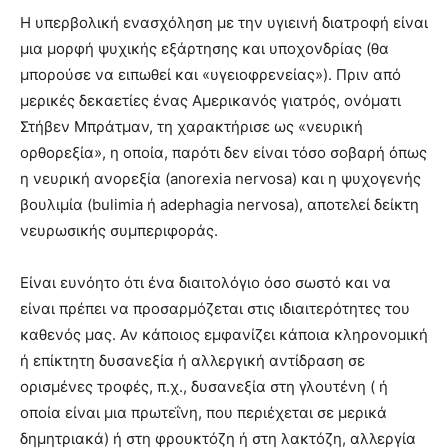
Η υπερβολική ενασχόληση με την υγιεινή διατροφή είναι
μια μορφή ψυχικής εξάρτησης και υποχονδρίας (θα
μπορούσε να ειπωθεί και «υγειοφρενείας»). Πριν από
μερικές δεκαετίες ένας Αμερικανός γιατρός, ονόματι
Στήβεν Μπράτμαν, τη χαρακτήρισε ως «νευρική
ορθορεξία», η οποία, παρότι δεν είναι τόσο σοβαρή όπως
η νευρική ανορεξία (anorexia nervosa) και η ψυχογενής
βουλιμία (bulimia ή adephagia nervosa), αποτελεί δείκτη
νευρωσικής συμπεριφοράς.
Είναι ευνόητο ότι ένα διαιτολόγιο όσο σωστό και να
είναι πρέπει να προσαρμόζεται στις ιδιαιτερότητες του
καθενός μας. Αν κάποιος εμφανίζει κάποια κληρονομική
ή επίκτητη δυσανεξία ή αλλεργική αντίδραση σε
ορισμένες τροφές, π.χ., δυσανεξία στη γλουτένη ( ή
οποία είναι μια πρωτεΐνη, που περιέχεται σε μερικά
δημητριακά) ή στη φρουκτόζη ή στη λακτόζη, αλλεργία