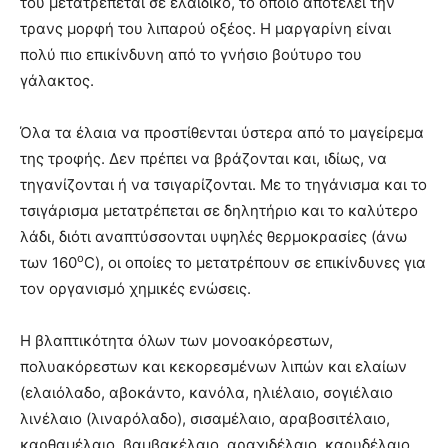
του μετατρέπεται σε ελαϊδικό, το οποίο αποτελεί την
τρανς μορφή του λιπαρού οξέος. Η μαργαρίνη είναι
πολύ πιο επικίνδυνη από το γνήσιο βούτυρο του
γάλακτος.
Όλα τα έλαια να προστίθενται ύστερα από το μαγείρεμα
της τροφής. Δεν πρέπει να βράζονται και, ιδίως, να
τηγανίζονται ή να τσιγαρίζονται. Με το τηγάνισμα και το
τσιγάρισμα μετατρέπεται σε δηλητήριο και το καλύτερο
λάδι, διότι αναπτύσσονται υψηλές θερμοκρασίες (άνω
ο
των 160
C), οι οποίες το μετατρέπουν σε επικίνδυνες για
τον οργανισμό χημικές ενώσεις.
Η βλαπτικότητα όλων των μονοακόρεστων,
πολυακόρεστων και κεκορεσμένων λιπών και ελαίων
(ελαιόλαδο, αβοκάντο, κανόλα, ηλιέλαιο, σογιέλαιο
λινέλαιο (λιναρόλαδο), σισαμέλαιο, αραβοσιτέλαιο,
καρθαμέλαιο, βαμβακέλαιο, αραχιδέλαιο, καρυδέλαιο,