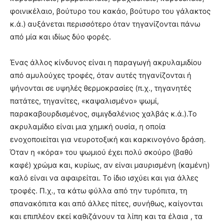
φοινικέλαιο, βούτυρο του κακάο, βούτυρο του γάλακτος
κ.ά.) αυξάνεται περισσότερο όταν τηγανίζονται πάνω
από μία και ιδίως δύο φορές.
Ένας άλλος κίνδυνος είναι η παραγωγή ακρυλαμιδίου
από αμυλούχες τροφές, όταν αυτές τηγανίζονται ή
ψήνονται σε υψηλές θερμοκρασίες (π.χ., τηγανητές
πατάτες, τηγανίτες, «καψαλισμένο» ψωμί,
παρακαβουρδισμένος, σιμιγδαλένιος χαλβάς κ.ά.).Το
ακρυλαμίδιο είναι μια χημική ουσία, η οποία
ενοχοποιείται για νευροτοξική και καρκινογόνο δράση.
Όταν η «κόρα» του ψωμιού έχει πολύ σκούρο (βαθύ
καφέ) χρώμα και, κυρίως, αν είναι μαυρισμένη (καμένη)
καλό είναι να αφαιρείται. Το ίδιο ισχύει και για άλλες
τροφές. Π.χ., τα κάτω φύλλα από την τυρόπιτα, τη
σπανακόπιτα και από άλλες πίτες, συνήθως, καίγονται
και επιπλέον εκεί καθιζάνουν τα λίπη και τα έλαια , τα