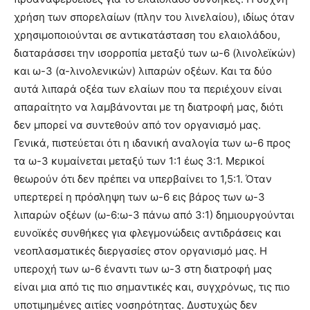
χρήση των σπορελαίων (πλην του λινελαίου), ιδίως όταν
χρησιμοποιούνται σε αντικατάσταση του ελαιολάδου,
διαταράσσει την ισορροπία μεταξύ των ω-6 (λινολεϊκών)
και ω-3 (α-λινολενικών) λιπαρών οξέων. Και τα δύο
αυτά λιπαρά οξέα των ελαίων που τα περιέχουν είναι
απαραίτητο να λαμβάνονται με τη διατροφή μας, διότι
δεν μπορεί να συντεθούν από τον οργανισμό μας.
Γενικά, πιστεύεται ότι η ιδανική αναλογία των ω-6 προς
τα ω-3 κυμαίνεται μεταξύ των 1:1 έως 3:1. Μερικοί
θεωρούν ότι δεν πρέπει να υπερβαίνει το 1,5:1. Όταν
υπερτερεί η πρόσληψη των ω-6 εις βάρος των ω-3
λιπαρών οξέων (ω-6:ω-3 πάνω από 3:1) δημιουργούνται
ευνοϊκές συνθήκες για φλεγμονώδεις αντιδράσεις και
νεοπλασματικές διεργασίες στον οργανισμό μας. Η
υπεροχή των ω-6 έναντι των ω-3 στη διατροφή μας
είναι μια από τις πιο σημαντικές και, συγχρόνως, τις πιο
υποτιμημένες αιτίες νοσηρότητας. Δυστυχώς δεν