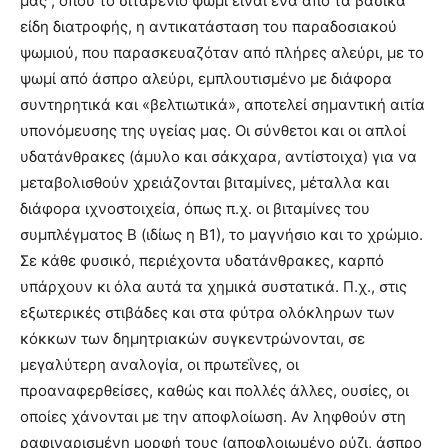
μας , όπου το σιταρένιο ψωμί είναι ένα από τα βασικά
είδη διατροφής, η αντικατάσταση του παραδοσιακού
ψωμιού, που παρασκευαζόταν από πλήρες αλεύρι, με το
ψωμί από άσπρο αλεύρι, εμπλουτισμένο με διάφορα
συντηρητικά και «βελτιωτικά», αποτελεί σημαντική αιτία
υπονόμευσης της υγείας μας. Οι σύνθετοι και οι απλοί
υδατάνθρακες (άμυλο και σάκχαρα, αντίστοιχα) για να
μεταβολισθούν χρειάζονται βιταμίνες, μέταλλα και
διάφορα ιχνοστοιχεία, όπως π.χ. οι βιταμίνες του
συμπλέγματος Β (ιδίως η Β1), το μαγνήσιο και το χρώμιο.
Σε κάθε φυσικό, περιέχοντα υδατάνθρακες, καρπό
υπάρχουν κι όλα αυτά τα χημικά συστατικά. Π.χ., στις
εξωτερικές στιβάδες και στα φύτρα ολόκληρων των
κόκκων των δημητριακών συγκεντρώνονται, σε
μεγαλύτερη αναλογία, οι πρωτεΐνες, οι
προαναφερθείσες, καθώς και πολλές άλλες, ουσίες, οι
οποίες χάνονται με την αποφλοίωση. Αν ληφθούν στη
ραφιναρισμένη μορφή τους (αποφλοιωμένο ρύζι, άσπρο