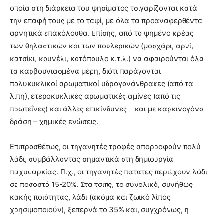
οποία στη διάρκεια του ψησίματος τσιγαρίζονται κατά
την επαφή τους με το ταψί, με όλα τα προαναφερθέντα
αρνητικά επακόλουθα. Επίσης, από το ψημένο κρέας
των θηλαστικών και των πουλερικών (μοσχάρι, αρνί,
κατσίκι, κουνέλι, κοτόπουλο κ.τ.λ.) να αφαιρούνται όλα
τα καρβουνιασμένα μέρη, διότι παράγονται
πολυκυκλικοί αρωματικοί υδρογονάνθρακες (από τα
λίπη), ετεροκυκλικές αρωματικές αμίνες (από τις
πρωτεΐνες) και άλλες επικίνδυνες – και με καρκινογόνο
δράση – χημικές ενώσεις.
Επιπροσθέτως, οι τηγανητές τροφές απορροφούν πολύ
λάδι, συμβάλλοντας σημαντικά στη δημιουργία
παχυσαρκίας. Π.χ., οι τηγανητές πατάτες περιέχουν λάδι
σε ποσοστό 15-20%. Στα τσιπς, το συνολικό, συνήθως
κακής ποιότητας, λάδι (ακόμα και ζωικό λίπος
χρησιμοποιούν), ξεπερνά το 35% και, συγχρόνως, η