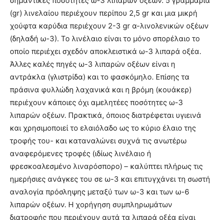
σημαντικές ποσότητες ω-3 λιπαρών οξέων. 5 γραμμάρια
(gr) λινελαίου περιέχουν περίπου 2,5 gr και μια μικρή
χούφτα καρύδια περιέχουν 2-3 gr α-λινολενικών οξέων
(δηλαδή ω-3). Το λινέλαιο είναι το μόνο σπορέλαιο το
οποίο περιέχει σχεδόν αποκλειστικά ω-3 λιπαρά οξέα.
Άλλες καλές πηγές ω-3 λιπαρών οξέων είναι η
αντράκλα (γλιστρίδα) και το φασκόμηλο. Επίσης τα
πράσινα φυλλώδη λαχανικά και η βρόμη (κουάκερ)
περιέχουν κάποιες όχι αμελητέες ποσότητες ω-3
λιπαρών οξέων. Πρακτικά, όποιος διατρέφεται υγιεινά
και χρησιμοποιεί το ελαιόλαδο ως το κύριο έλαιο της
τροφής του- και καταναλώνει συχνά τις ανωτέρω
αναφερόμενες τροφές (ιδίως λινέλαιο ή
φρεσκοαλεσμένο λιναρόσπορο) – καλύπτει πλήρως τις
ημερήσιες ανάγκες του σε ω-3 και επιτυγχάνει τη σωστή
αναλογία πρόσληψης μεταξύ των ω-3 και των ω-6
λιπαρών οξέων. Η χορήγηση συμπληρωμάτων
διατροφής που περιέχουν αυτά τα λιπαρά οξέα είναι