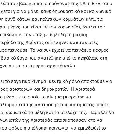
άτι του βασιλιά και ο πρόγονος της ΝΔ, η ΕΡΕ και ο
εται για να βάλει κάθε δημοκρατικό και κοινωνικό
η συνδικάτων και πολιτικών κομμάτων κλπ., τις
, μέρες που είναι με τον κορωνοϊό), βγάζει τον
 επιβάλουν την «τάξη», δηλαδή τη μαζική
ν περίοδο της Χούντας οι Έλληνες καπιταλιστές
ος πεινούσε. Το να συνεχίσει να πεινάει ο κόσμος
ο βασικό έργο που ανατέθηκε από το κεφάλαιο στη
εχνείου τα κατάφερνε αρκετά καλά.
ει το εργατικό κίνημα, κεντρικό ρόλο αποκτούσε για
βάρος αριστερών και δημοκρατών. Η Αριστερά
ο μέσο με το οποίο το κίνημα μπορούσε να
σιαλισμού και της ανατροπής του συστήματος, οπότε
και σωματικά τα μέλη και τα στελέχη της. Παράλληλα
γωνιστών της Αριστεράς αποσκοπούσαν στο να
 του φόβου η υπόλοιπη κοινωνία, να εμπεδωθεί το