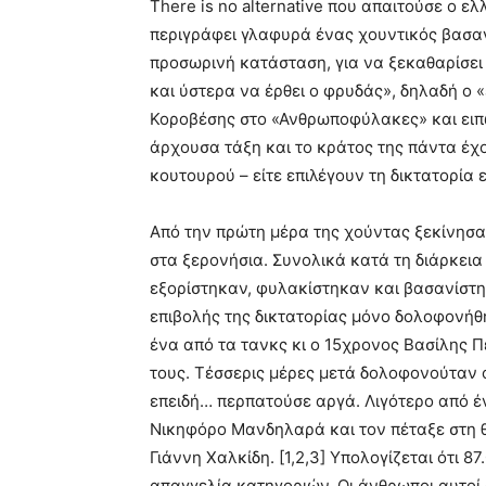
There is no alternative που απαιτούσε ο ε
περιγράφει γλαφυρά ένας χουντικός βασαν
προσωρινή κατάσταση, για να ξεκαθαρίσει
και ύστερα να έρθει ο φρυδάς», δηλαδή ο
Κοροβέσης στο «Ανθρωποφύλακες» και ειπώθ
άρχουσα τάξη και το κράτος της πάντα έχ
κουτουρού – είτε επιλέγουν τη δικτατορία 
Από την πρώτη μέρα της χούντας ξεκίνησα
στα ξερονήσια. Συνολικά κατά τη διάρκεια
εξορίστηκαν, φυλακίστηκαν και βασανίστ
επιβολής της δικτατορίας μόνο δολοφονή
ένα από τα τανκς κι ο 15χρονος Βασίλης Π
τους. Τέσσερις μέρες μετά δολοφονούταν 
επειδή… περπατούσε αργά. Λιγότερο από έ
Νικηφόρο Μανδηλαρά και τον πέταξε στη 
Γιάννη Χαλκίδη. [1,2,3] Υπολογίζεται ότι 
απαγγελία κατηγοριών. Οι άνθρωποι αυτοί 