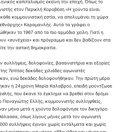
λληνικός καπιταλισμός εκείνη την εποχή. Όπως το
ιστής στον Περικλή Κοροβέση «Η χούντα είναι
 κάθε κομμουνιστική εστία, να απολυμάνει τη χώρα
 «εθνάρχης» Καραμανλής. Αυτά τα γράφει ο
ηκαν το 1967 από τα πιο αρμόδια χείλη. Γιατί η
ουν «συνέχεια» και πρόγραμμα και δεν βαδίζουν στα
είτε την αστική δημοκρατία.
ν συλλήψεις, δολοφονίες, βασανιστήρια και εξορίες
 της 7επτίας δεκάδες χιλιάδες αγωνιστές
ηκαν, ενώ δεκάδες δολοφονήθηκαν. Την πρώτη μέρα
θηκαν η 24χρονη Μαρία Καλαβρού, επειδή μούντζωσε
εσλής, που έκανε το έγκλημα να βρεθεί στον δρόμο
ο Παναγιώτης Ελλής, κομμουνιστής συλληφθείς,
ναν μήνα μετά η χούντα δολοφόνησε τον δικηγόρο
θάλασσα, όπως λίγους μήνες μετά τον αγωνιστή
87.000 συλλήψεις έγιναν χωρίς εντάλματα και χωρίς
φυλακίστηκαν για μέρες, εβδομάδες και μήνες και