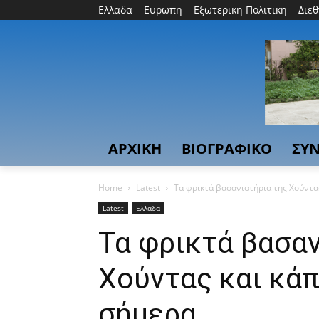
Ελλαδα
Ευρωπη
Εξωτερικη Πολιτικη
Διε
ΑΡΧΙΚΗ
ΒΙΟΓΡΑΦΙΚΟ
ΣΥΝ
Home
Latest
Τα φρικτά βασανιστήρια της Χούντας
Latest
Ελλαδα
Τα φρικτά βασαν
Χούντας και κάπ
σήμερα