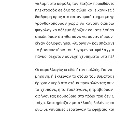
γκλομπ στο κεφάλι, τον βίαζαν προωθώντα
ηλεκτροσόκ σε όλο το σώμα και εικονικές
διαδρομή προς στο αστυνομικό τμήμα με γ
γρονθοκοπούσαν χωρίς να κάνουν διακρίσε
ψυχολογικό πόλεμο έβριζαν και απειλούσαν
απειλούσαν ότι «θα πάνε να συναντήσουν τη
είχαν δολοφονήσει. «Άνοιγαν» και σπάζανε
το βασανιστήριο του λεγόμενου «φάλαγγα»
πάγκο, δεχόταν συνεχή χτυπήματα στα πέ
Οι παραλλαγές κι εδώ ήταν πολλές. Για να
μηχανή, ή έκλειναν το στόμα του θύματος 
έριχναν νερό στο στόμα προκαλώντας συν
τα χτυπάνε, ή τα ζουλάγανε, ή τραβούσαν
αφήνοντας κουσούρια στα πόδια που δεν ξ
τοίχο. Καυτηρίαζαν μεταλλικές βελόνες κ
ενώ σε γυναίκες ξερίζωναν το εφήβαιο και