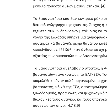
μεγάλο ποσοστό αυτών βασανίστηκαν. [4]
Τα βασανιστήρια έπαιξαν κεντρικό ρόλο σ
διαπαιδαγώγησης» της χούντας. Στόχος ή
εξευτελιστικών δηλώσεων μετάνοιας και τ
γωνιά της Ελλάδας υπήρχε μια χωροφυλακ
συστηματικά βασάνιζε μέχρι θανάτου καθέ
«επικίνδυνος». [5] Χάθηκαν άνθρωποι όχι 
εξαιτίας των συνεπειών των βασανιστηρίων,
Τα βασανιστήρια ανέλαβαν ο στρατός, η Α
βασανιστών-«ανακριτών», τα ΕΑΤ-ΕΣΑ. Τό
επιμελήθηκε έναν πολύ οργανωμένο μηχαν
βασανιστές, ειδικά της ΕΣΑ, αποκτηνωθήκ
ξυλοδαρμούς, προσβολές και ψυχολογικό π
βιολογικές τους ανάγκες και τους υποχρέ
συνεχώς τον ύπνο. [4,7,8,9]