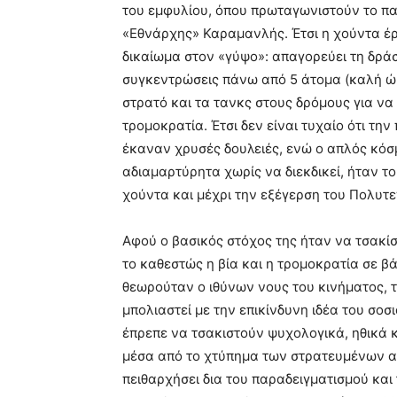
του εμφυλίου, όπου πρωταγωνιστούν το παλ
«Εθνάρχης» Καραμανλής. Έτσι η χούντα έρχ
δικαίωμα στον «γύψο»: απαγορεύει τη δράσ
συγκεντρώσεις πάνω από 5 άτομα (καλή ώρα
στρατό και τα τανκς στους δρόμους για να
τρομοκρατία. Έτσι δεν είναι τυχαίο ότι τη
έκαναν χρυσές δουλειές, ενώ ο απλός κόσμ
αδιαμαρτύρητα χωρίς να διεκδικεί, ήταν τ
χούντα και μέχρι την εξέγερση του Πολυτ
Αφού ο βασικός στόχος της ήταν να τσακίσ
το καθεστώς η βία και η τρομοκρατία σε 
θεωρούταν ο ιθύνων νους του κινήματος, τ
μπολιαστεί με την επικίνδυνη ιδέα του σο
έπρεπε να τσακιστούν ψυχολογικά, ηθικά 
μέσα από το χτύπημα των στρατευμένων α
πειθαρχήσει δια του παραδειγματισμού και