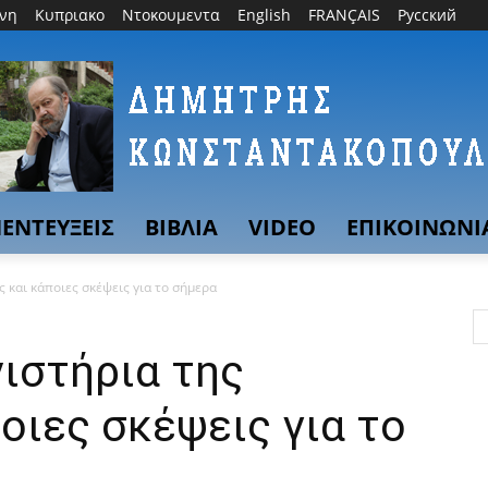
θνη
Κυπριακο
Ντοκουμεντα
English
FRANÇAIS
Русский
ΕΝΤΕΥΞΕΙΣ
ΒΙΒΛΙΑ
VIDEO
ΕΠΙΚΟΙΝΩΝΙ
 και κάποιες σκέψεις για το σήμερα
ιστήρια της
οιες σκέψεις για το