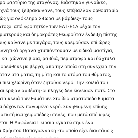
ο μαρτύριο της σταγόνας. Βιάστηκαν γυναίκες,
υχνά τους ξεβρακώνανε, τους επέβαλλαν ορθοστασία
κώς για ολόκληρα 24ωρα με βάρδιες- τους
τος», από «φοιτητές» των ΕΑΤ-ΕΣΑ μέχρι τον
αριστερούς και δημοκράτες θεωρούταν ένδειξη πίστης
ους καίγανε με τσιγάρα, τους κρεμούσαν επί ώρες
εννητικά όργανα χτυπιόντουσαν με ειδικά μαστίγια,
ς και χώνανε βίαια, ραβδιά, περίστροφα και δάχτυλα
κορεύθηκε με βέργα, από την οποία στη συνέχεια την
ταν στα μάτια, τη μύτη και το στόμα του θύματος,
α πιει χλωρίνη όταν ζητούσε νερό. Την κοιλιά του
ι έριξαν ασβέστη-οι πληγές δεν έκλεισαν ποτέ. Στο
τα κελιά των θυμάτων. Στο ίδιο στρατόπεδο θύματα
ι δέχονταν παγωμένο νερό. Συνηθισμένη επίσης
ατιστή και χειροπέδες στενές, που μετά από ώρες
νται. Η Ασφάλεια Πειραιά εγκατέστησε ένα
υ Χρήστου Παπαγιαννάκη -το οποίο είχε διαστάσεις