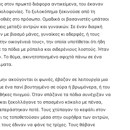
ς στον πρωκτό διάφορα αντικείμενα, του έκαναν
 δολοφονίες. Το ξυλοκόπημα ξεκινούσε από τη
ροθιές στο πρόσωπο. Ομαδικά οι βασανιστές-μπάτσοι
ις μεταξύ αντρών και γυναικών. Σε έναν διαρκή
 με βιασμό μάνες, γυναίκες κι αδερφές, ή τους
ν οικογένειά τους», την οποία υποτίθεται ότι ήδη
 τα πόδια με ρόπαλα και σιδερένιους λοστούς. Ήταν
. Το θύμα, ακινητοποιημένο σφιχτά πάνω σε ένα
λματα.
 μην ακούγονται οι φωνές, έβαζαν σε λειτουργία μια
με ένα πανί βουτηγμένο σε ούρα ή βρωμόνερα, ή του
θήκες πνιγμού. Όταν σπάζανε τα πόδια συνέχιζαν να
 και ξεκολλάγανε το σπασμένο κόκαλο με πένσα,
επεράστηκαν ποτέ. Τους χτύπαγαν το κεφάλι στον
αι τις τοποθετούσαν μέσα στην ουρήθρα των αντρών,
 τους έδιναν να φάνε τις τρίχες. Τους θάβανε