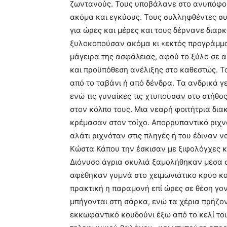
ζωντανούς. Τους υποβάλανε στο ανυπόφορ
ακόμα και εγκύους. Τους συλληφθέντες σ
για ώρες και μέρες και τους δέρνανε διαρ
ξυλοκοπούσαν ακόμα κι «εκτός προγράμμα
μάγειρα της ασφάλειας, αφού το ξύλο σε 
και προϋπόθεση ανέλιξης στο καθεστώς. Τ
από το ταβάνι ή από δένδρα. Τα ανδρικά γ
ενώ τις γυναίκες τις χτυπούσαν στο στήθο
στον κόλπο τους. Μια νεαρή φοιτήτρια δια
κρέμασαν στον τοίχο. Απορρυπαντικό ριχνό
αλάτι ριχνόταν στις πληγές ή του έδιναν ν
Κώστα Κάπου την έσκισαν με ξιφολόγχες κα
Διόνυσο άγρια σκυλιά ξαμολήθηκαν μέσα σ
αφέθηκαν γυμνά στο χειμωνιάτικο κρύο κα
πρακτική η παραμονή επί ώρες σε θέση γον
μπήγονται στη σάρκα, ενώ τα χέρια πρήζο
εκκωφαντικό κουδούνι έξω από το κελί το