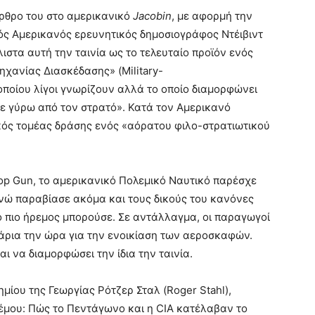
ρθρο του στο αμερικανικό
Jacobin
, με αφορμή την
ός Αμερικανός ερευνητικός δημοσιογράφος Ντέιβιντ
λιστα αυτή την ταινία ως το τελευταίο προϊόν ενός
χανίας Διασκέδασης» (Military-
οποίου λίγοι γνωρίζουν αλλά το οποίο διαμορφώνει
ε γύρω από τον στρατό». Κατά τον Αμερικανό
ακός τομέας δράσης ενός «αόρατου φιλο-στρατιωτικού
 Top Gun, το αμερικανικό Πολεμικό Ναυτικό παρέσχε
νώ παραβίασε ακόμα και τους δικούς του κανόνες
ο πιο ήρεμος μπορούσε. Σε αντάλλαγμα, οι παραγωγοί
λάρια την ώρα για την ενοικίαση των αεροσκαφών.
 να διαμορφώσει την ίδια την ταινία.
ίου της Γεωργίας Ρότζερ Σταλ (Roger Stahl),
έμου: Πώς το Πεντάγωνο και η CIA κατέλαβαν το