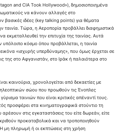
ntagon and CIA Took Hollywood»), δημοσιοποιημένα
ξιωματικούς να κάνουν αλλαγές στο
 βασικές ιδέες (key talking points) για θέματα
ην ταινία. Τώρα, η Αεροπορία προβάλλει διαφημιστικά
να εκμεταλλευθεί την επιτυχία της ταινίας. Αυτά
τον υπόλοιπο κόσμο όπου προβάλλεται, η ταινία
εικόνα «ισχυρής υπερδύναμης», που όμως έρχεται σε
ις της στο Αφγανιστάν, στο Ιράκ ή παλαιότερα στο
ίναι καινούρια, χρονολογείται από δεκαετίες με
τηλεοπτικών σώου που προωθούν τις Ένοπλες
γύρισμα ταινιών που είναι κριτικές απέναντί τους.
τός προσφέρει στα κινηματογραφικά στούντιο τη
υ αρέσουν στις εγκαταστάσεις του είτε δωρεάν, είτε
γκριθούν προκαταβολικά και να τροποποιηθούν
Η μη πληρωμή ή οι εκπτώσεις στη χρήση