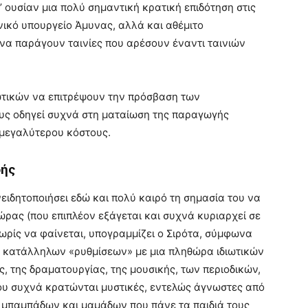
ουσίαν μια πολύ σημαντική κρατική επιδότηση στις
ανικό υπουργείο Άμυνας, αλλά και αθέμιτο
α παράγουν ταινίες που αρέσουν έναντι ταινιών
ωτικών να επιτρέψουν την πρόσβαση των
υς οδηγεί συχνά στη ματαίωση της παραγωγής
 μεγαλύτερου κόστους.
οής
νειδητοποιήσει εδώ και πολύ καιρό τη σημασία του να
ώρας (που επιπλέον εξάγεται και συχνά κυριαρχεί σε
χωρίς να φαίνεται, υπογραμμίζει ο Σιρότα, σύμφωνα
σω κατάλληλων «ρυθμίσεων» με μια πληθώρα ιδιωτικών
ς, της δραματουργίας, της μουσικής, των περιοδικών,
ου συχνά κρατώνται μυστικές, εντελώς άγνωστες από
 μπαμπάδων και μαμάδων που πάνε τα παιδιά τους