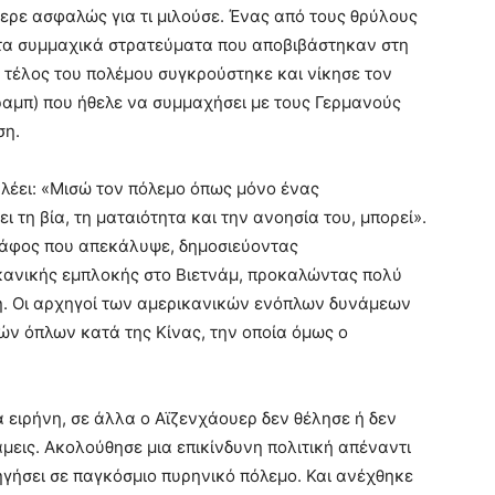
ξερε ασφαλώς για τι μιλούσε. Ένας από τους θρύλους
ι τα συμμαχικά στρατεύματα που αποβιβάστηκαν στη
 τέλος του πολέμου συγκρούστηκε και νίκησε τον
αμπ) που ήθελε να συμμαχήσει με τους Γερμανούς
ση.
 λέει: «Μισώ τον πόλεμο όπως μόνο ένας
ει τη βία, τη ματαιότητα και την ανοησία του, μπορεί».
ράφος που απεκάλυψε, δημοσιεύοντας
ικανικής εμπλοκής στο Βιετνάμ, προκαλώντας πολύ
. Οι αρχηγοί των αμερικανικών ενόπλων δυνάμεων
κών όπλων κατά της Κίνας, την οποία όμως ο
 ειρήνη, σε άλλα ο Αϊζενχάουερ δεν θέλησε ή δεν
άμεις. Ακολούθησε μια επικίνδυνη πολιτική απέναντι
ηγήσει σε παγκόσμιο πυρηνικό πόλεμο. Και ανέχθηκε