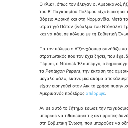
Ο «Άικ», όπως τον έλεγαν οι Αμερικανοί, ή
του Β’ Παγκοσμίου Πολέμου είχε διοικήσε
Βόρειο Αφρική και στη Νορμανδία. Μετά το
στρατηγό Πάτον (ίνδαλμα του Ντόναλντ Τρ
και να πάει σε πόλεμο με τη Σοβιετική Ένω
Για τον πόλεμο ο Αϊζενχάουερ συνήθιζε να
στρατιωτικός που τον έχει ζήσει, που έχει δ
Πέρυσι, ο Ντάνιελ Έλσμπεργκ, ο δημοσιογ
τα
Pentagon
Papers
, την έκταση της αμερ
μεγάλο σάλο, έκανε μια ακόμα αποκάλυψη
είχαν εισηγηθεί στον Άικ τη χρήση πυρηνι
Αμερικανός πρόεδρος
απέρριψε
.
Αν σε αυτό το ζήτημα έσωσε την παγκόσμια
μπόρεσε να τιθασεύσει τις αντίρροπες δυν
στη Σοβιετική Ένωση, που μπορούσε να οδ