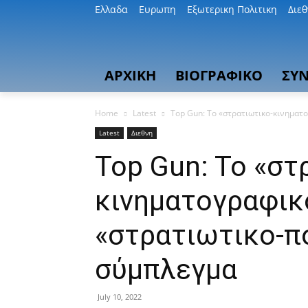
Ελλαδα
Ευρωπη
Εξωτερικη Πολιτικη
Διε
ΑΡΧΙΚΗ
ΒΙΟΓΡΑΦΙΚΟ
ΣΥΝ
Home
Latest
Top Gun: To «στρατιωτικο-κινηματο
Latest
Διεθνη
Top Gun: To «στ
κινηματογραφικ
«στρατιωτικο-π
σύμπλεγμα
July 10, 2022