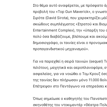
Στο θέμα αυτό αναφέρεται, με πρόσφατο ά
προβολή του «Top Gun Maverick», ο γνωστ
Σιρότα (David Sirota), που χαρακτηρίζει μά
σκιώδους συμπλέγματος «Στρατού και Βιομη
Entertainment Complex), την «ύπαρξη του 
πολύ όσα διαβάζουμε, βλέπουμε και ακούμ
δημοσιογράφο, οι ταινίες είναι ο προνομι
προπαγανδιστικού μηχανισμού».
Για να παραχθεί η σειρά ταινιών (sequel)
πιλότους, μαχητικά και αεροπλανοφόρα, ε
ασφαλείας, για να νοιώθει ο Τομ Κρουζ όσ
της ταινίας δεν πλήρωσαν μόνο 11.000 δο
Επέτρεψαν στο Πεντάγωνο να επηρεάσει και
Όπως σημείωσε ο καθηγητής του Πανεπιστημ
σκηνοθέτης του ντοκιμαντέρ «Θέατρα Πολ