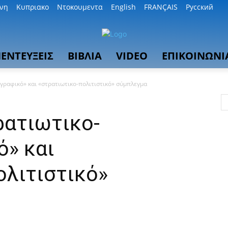
θνη
Κυπριακο
Ντοκουμεντα
English
FRANÇAIS
Русский
ΕΝΤΕΥΞΕΙΣ
ΒΙΒΛΙΑ
VIDEO
ΕΠΙΚΟΙΝΩΝΙ
γραφικό» και «στρατιωτικο-πολιτιστικό» σύμπλεγμα
ρατιωτικο-
ό» και
ολιτιστικό»