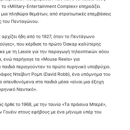
το «Military-Entertainment Complex» επηρεάζει
 μια πληθώρα θεμάτων, από στρατιωτικές επεμβάσεις
ς του Πενταγώνου.
 αρχίζει ήδη από το 1927, όταν το Πεντάγωνο
ούγες», που κέρδισε το πρώτο Όσκαρ καλύτερης
ηκε με τη Lassie για την παραγωγή τηλεοπτικών σόου
α, ενώ παρήγαγε τα «Mouse Reels» για
α παιδιά περιηγούνταν το πρώτο πυρηνικό υποβρύχιο.
φος Ντείβιντ Ρομπ (David Robb), ένα υπόμνημα του
α απευθυνόμενα στα παιδιά μέσα «είναι μια έξοχη
πυρηνικό Ναυτικό».
 ήρθε το 1968, με την ταινία «Τα πράσινα Μπερέ»,
ον Γουέιν στους εφήβους με ένα μήνυμα υπέρ του