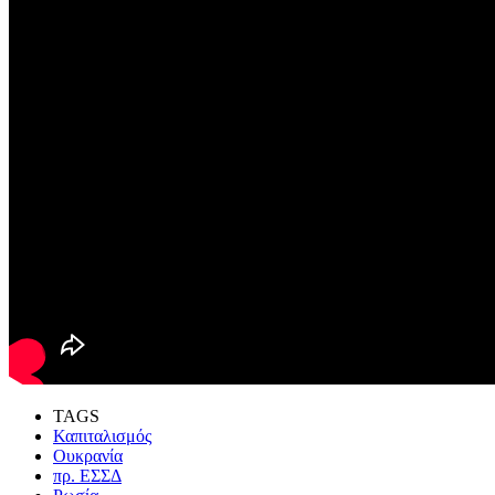
TAGS
Καπιταλισμός
Ουκρανία
πρ. ΕΣΣΔ