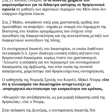
Στις 21 Ιουνίου, ενέκρινε τ
ο να δίνονται χρήματα των
φορολογούμενων για τα δίδακτρα φοίτησης σε θρησκευτικά
σχολεία
σε μαθητές των αγροτικών περιοχών του Μέιν όπου δεν
υπάρχουν δημόσια λύκεια.
Στις 2 Μαΐου, αποφάσισε υπέρ μιας χριστιανικής ομάδας που
προσπάθησε να αναρτήσει σημαία με σταυρό στο δημαρχείο της
Βοστώνης στο πλαίσιο προγράμματος που στόχευε στην
προώθηση της διαφορετικότητας και της ανεκτικότητας μεταξύ των
διαφορετικών κοινοτήτων της πόλης.
Οι συντηρητικοί δικαστές του δικαστηρίου, οι οποίοι διαθέτουν
πλειοψηφία 6-3, έχουν ιδιαίτερα ευνοϊκή στάση απέναντι στα
θρησκευτικά δικαιώματα. κυρίως έναντι του χριστιανισμού.
‘Αλλωστε η απόφαση για τον περιορισμό του συνταγματικού
δικαιώματος της άμβλωσης, που στην ουσία της συνιστά
απαγόρευση, χαιρετίστηκε από θρησκευόμενους συντηρητικούς
Ο καθηγητής της Νομικής Σχολής του Κορνέλ, Μάικλ Ντορφ,
είπε
ότι η πλειοψηφία του δικαστηρίου αντιμετωπιζει με
-ανησυχητικό-σκεπτισκισμο την κοσμικότητα του κράτους.
«Θεωρούν την ανεξιθρησκεία, ως μια μορφή διάκρισης κατά της
θρησκείας», είπε ο Ντορφ.
Στην απόφαση της Δευτέρας, ο συντηρητικός δικαστής Νιλ