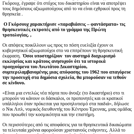
Γκόρουχ, έγραψε ότι στόχος του δικαστηρίου είναι να αποτρέψει
τους δημόσιους αξιωματούχους από το να είναι εχθρικοί προς τη
θρησκεία .
Ο Γκόρσουχ χαρακτήρισε «παραβιάσεις – φαντάσματα» τις
θρησκευτικές εκτροπές από το γράμμα της Πρώτη
τροπολογίας. ,
Οι απόψεις ποικίλλουν ως προς το πόση ευελιξία έχουν οι
κυβερνητικοί αξιωματούχοι στο να επιτρέπουν τη θρησκευτική
έκφραση.
Όσοι υποστηρίζουν τον αυστηρό διαχωρισμό
εκκλησίας και κράτους ανησυχούν ότι τα ιστορικά
προηγούμενα του Ανωτάτου Δικαστηρίου,
συμπεριλαμβανομένης μιας απόφασης του 1962 που απαγόρευε
την προσευχή στα δημόσια σχολεία, θα μπορούσαν να τεθούν
σε κίνδυνο.
«Είναι μια εντελώς νέα πόρτα που άνοιξε (το δικαστήριο) στο τι
μπορούν να κάνουν οι δάσκαλοι, οι προπονητές και οι κρατικοί
υπάλληλοι όταν πρόκειται για προσηλυτισμό στα παιδιά», δήλωσε
ο Νικ Λιτλ, νομικός διευθυντής του Κέντρου Έρευνας, μιας ομάδας
που προωθεί την κοσμικότητα και την επιστήμη.
Οι περισσότερες από τις αποφάσεις για τα θρησκευτικά δικαιώματα
τα τελευταία χρόνια αφορούσαν χριστιανούς ενάγοντες. Αλλά το