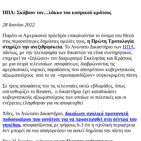
ΗΠΑ: Σκάβουν τον…λάκκο του κοσμικού κράτους
28 Ιουνίου 2022
Παρότι οι Αμερικανοί πρόεδροι επικαλούνται το όνομα του Θεού
στις περισσότερες δημόσιες ομιλίες τους,
η Πρώτη Τροπολογία
στηρίζει την ανεξιθρησκεία.
Το Ανώτατο Δικαστήριο των
ΗΠΑ,
πάντως, με την πλειοψηφία των δικαστών να είναι συντηρητικοί,
επιχειρεί να «ξηλώσει» τον διαχωρισμό Εκκλησίας και Κράτους
με μια σειρά τελευταίων αποφάσεων, διαβρώνοντας τις
αμερικανικές νομικές παραδόσεις που αποτρέπουν κυβερνητικούς
αξιωματούχους από το να «προπαγανδίζουν» συγκεκριμένη πίστη.
Σε τρεις αποφάσεις του τις τελευταίες οκτώ εβδομάδες, όπως
υπευνθυμίζει το Reuters, ο δικαστήριο έχει καταδικάσει
κυβερνητικούς αξιωματούχους των οποίων οι πολιτικές και οι
ενέργειες ελήφθησαν για να αποφευχθεί
Χθες, το Ανώτατο Δικαστήριο,
δικαίωσε σχολικό προπονητή
ποδοσφαίρου που γονάτισε για να προσευχηθεί στη σέντρα του
γηπέδου
,
αποφασίζοντας με ψήφους 6-3 ότι η σχολική περιφέρεια
δεν μπορεί να του απαγορεύσει να ασκεί δημόσια την πίστη του