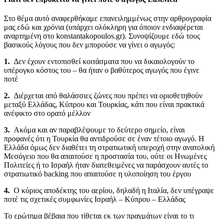
Στο θέμα αυτό αναφερθήκαμε επανειλημμένως στην αρθρογραφία
μας εδώ και χρόνια (υπάρχει ολόκληρη για όποιον ενδιαφέρεται
αναρτημένη στο konstantakopoulos.gr). Συνοψίζουμε εδώ τους
βασικούς λόγους που δεν μπορούσε να γίνει ο αγωγός:
1.
Δεν έχουν εντοπισθεί κοιτάσματα που να δικαιολογούν το
υπέρογκο κόστος του – θα ήταν ο βαθύτερος αγωγός που έγινε
ποτέ
2.
Διέρχεται από θαλάσσιες ζώνες που πρέπει να οριοθετηθούν
μεταξύ Ελλάδας, Κύπρου και Τουρκίας, κάτι που είναι πρακτικά
ανέφικτο στο ορατό μέλλον
3.
Ακόμα και αν παραβλέψουμε το δεύτερο σημείο, είναι
προφανές ότι η Τουρκία θα αντιδρούσε σε έναν τέτοιο αγωγό. Η
Ελλάδα όμως δεν διαθέτει τη στρατιωτική υπεροχή στην ανατολική
Μεσόγειο που θα απαιτούσε η προστασία του, ούτε οι Ηνωμένες
Πολιτείες ή το Ισραήλ ήταν διατεθειμένες να παράσχουν αυτές το
στρατιωτικό backing που απαιτούσε η υλοποίηση του έργου
4.
Ο κύριος αποδέκτης του αερίου, δηλαδή η Ιταλία, δεν υπέγραψε
ποτέ τις σχετικές συμφωνίες Ισραήλ – Κύπρου – Ελλάδας
Το ερώτημα βέβαια που τίθεται εκ των πραγμάτων είναι το τι