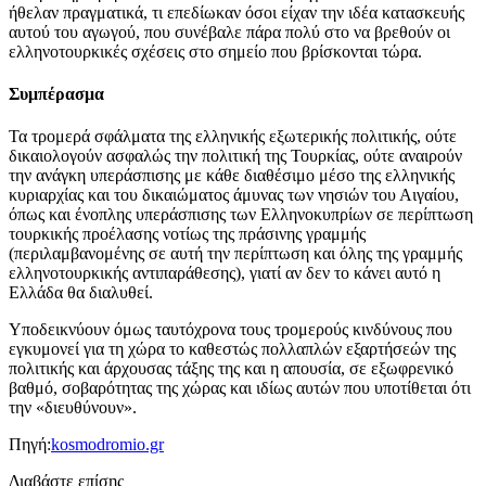
ήθελαν πραγματικά, τι επεδίωκαν όσοι είχαν την ιδέα κατασκευής
αυτού του αγωγού, που συνέβαλε πάρα πολύ στο να βρεθούν οι
ελληνοτουρκικές σχέσεις στο σημείο που βρίσκονται τώρα.
Συμπέρασμα
Τα τρομερά σφάλματα της ελληνικής εξωτερικής πολιτικής, ούτε
δικαιολογούν ασφαλώς την πολιτική της Τουρκίας, ούτε αναιρούν
την ανάγκη υπεράσπισης με κάθε διαθέσιμο μέσο της ελληνικής
κυριαρχίας και του δικαιώματος άμυνας των νησιών του Αιγαίου,
όπως και ένοπλης υπεράσπισης των Ελληνοκυπρίων σε περίπτωση
τουρκικής προέλασης νοτίως της πράσινης γραμμής
(περιλαμβανομένης σε αυτή την περίπτωση και όλης της γραμμής
ελληνοτουρκικής αντιπαράθεσης), γιατί αν δεν το κάνει αυτό η
Ελλάδα θα διαλυθεί.
Υποδεικνύουν όμως ταυτόχρονα τους τρομερούς κινδύνους που
εγκυμονεί για τη χώρα το καθεστώς πολλαπλών εξαρτήσεών της
πολιτικής και άρχουσας τάξης της και η απουσία, σε εξωφρενικό
βαθμό, σοβαρότητας της χώρας και ιδίως αυτών που υποτίθεται ότι
την «διευθύνουν».
Πηγή:
kosmodromio.gr
Διαβάστε επίσης