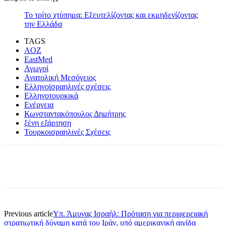
Το τρίτο χτύπημα: Εξευτελίζοντας και εκμηδενίζοντας
την Ελλάδα
TAGS
AOZ
EastMed
Αγωγοί
Ανατολική Μεσόγειος
Ελληνοϊσραηλινές σχέσεις
Ελληνοτουρκικά
Ενέργεια
Κωνσταντακόπουλος Δημήτρης
ξένη εξάρτηση
Τουρκοισραηλινές Σχέσεις
Previous article
Υπ. Άμυνας Ισραήλ: Πρόταση για περιφερειακή
στρατιωτική δύναμη κατά του Ιράν, υπό αμερικανική αιγίδα