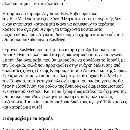
αλλά και σημειώνεται πάλι τώρα.
Η συμφωνία Ισραήλ-Αιγύπτου-Ε.Ε. θάβει οριστικά
τον EastMed για τον εξής λόγο. Ήδη και προ της υπογραφής δεν
είχαν εντοπιστεί κοιτάσματα ικανά να καλύψουν το τεράστιο
κόστος του αγωγού. Αν ήδη τα υπάρχοντα κοιτάσματα
διοχετευθούν προς Αίγυπτο, δεν υπάρχει ζήτημα κατασκευής του
εξαιρετικά πολυδάπανου EastMed.
Ο μόνος EastMed που συζητείται ακόμα μεταξύ Τουρκίας και
Ισραήλ είναι ο πολύ ευκολότερος οικονομικά και τεχνικά αγωγός
με την ίδια ονομασία, που θα μπορούσε να συνδέσει το Ισραήλ με
την Τουρκία, αλλά που προσκρούει στην ανάγκη διέλευσης από
θαλάσσιες ζώνες είτε της Κύπρου, είτε του Λιβάνου και της Συρίας.
Εμείς κοντέψαμε να πάμε σε πόλεμο για τον αρχικό EastMed με
την Τουρκία, το στρατηγικό πλεονέκτημα του οποίου για εμάς θα
ήταν η εξασθένιση του ρόλου της Άγκυρας ως διαμετακομιστικού
ενεργειακού κέντρου. Και τώρα έχουμε ως κατάλοιπο όχι μόνο την
εξαιρετικά επικίνδυνη ελληνοτουρκική ένταση, αλλά και τις
συζητήσεις Τουρκίας και Ισραήλ για δικό τους αγωγό! Έ δεν το λες
και κατόρθωμα αυτό!
Η συμμαχία με το Ισραήλ
Να σημειώσουμε εξάλλου ότι πρόσφατα, ο Ισραηλινός πρέσβης