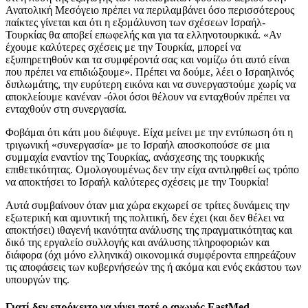
Ανατολική Μεσόγειο πρέπει να περιλαμβάνει όσο περισσότερους
παίκτες γίνεται και ότι η εξομάλυνση των σχέσεων Ισραήλ-
Τουρκίας θα αποβεί επωφελής και για τα ελληνοτουρκικά. «Αν
έχουμε καλύτερες σχέσεις με την Τουρκία, μπορεί να
εξυπηρετηθούν και τα συμφέροντά σας και νομίζω ότι αυτό είναι
που πρέπει να επιδιώξουμε». Πρέπει να δούμε, λέει ο Ισραηλινός
διπλωμάτης, την ευρύτερη εικόνα και να συνεργαστούμε χωρίς να
αποκλείουμε κανέναν -όλοι όσοι θέλουν να ενταχθούν πρέπει να
ενταχθούν στη συνεργασία.
Φοβάμαι ότι κάτι μου διέφυγε. Είχα μείνει με την εντύπωση ότι η
τριγωνική «συνεργασία» με το Ισραήλ αποσκοπούσε σε μια
συμμαχία εναντίον της Τουρκίας, ανάσχεσης της τουρκικής
επιθετικότητας. Ομολογουμένως δεν την είχα αντιληφθεί ως τρόπο
να αποκτήσει το Ισραήλ καλύτερες σχέσεις με την Τουρκία!
Αυτά συμβαίνουν όταν μια χώρα εκχωρεί σε τρίτες δυνάμεις την
εξωτερική και αμυντική της πολιτική, δεν έχει (και δεν θέλει να
αποκτήσει) ιθαγενή ικανότητα ανάλυσης της πραγματικότητας και
δικό της εργαλείο συλλογής και ανάλυσης πληροφοριών και
διάφορα (όχι μόνο ελληνικά) οικονομικά συμφέροντα επηρεάζουν
τις αποφάσεις των κυβερνήσεών της ή ακόμα και ενός εκάστου των
υπουργών της.
Γιατί δεν επρόκειτο να γίνει ποτέ ο αγωγός EastMed