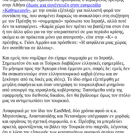
στην Αθήνα
έδωσε μια συνέντευξη στην εφημερίδα
«Καθημερινή»
, με την οποία εξέπληξε για πολλοστή φορά τον
συντάκτη της, που αναμένει διαρκώς να ανακαλύψει στη συζήτηση
με τον Πρέσβη το «συμμαχικό» πρόσωπο του Ισραήλ, αλλά ποτέ
δεν τα καταφέρνει. «Καμία χώρα δεν πρέπει να βασίζεται στον ένα
ή τον άλλο φίλο για να την υπερασπιστεί σε μια περίοδο κρίσης,
ακόμα κι αν πρόκειται μόνο για αποτροπή», είπε στην «Κ» ο
πρέσβης κ. Γιόσι Αμράνι και πρόσθεσε: «Η ασφάλεια μιας χώρας
δεν ανατίθεται σε άλλους».
Και εμείς που νομίζαμε ότι είχαμε συμμαχία με το Ισραήλ.
Σημειωτέον ότι και οι Τούρκοι διαβάζουν ελληνικές εφημερίδες.
Το μήνυμα προς την Άγκυρα είναι έμμεσο μεν, σαφές δε: εμείς δεν
θα ανακατευτούμε στον ελληνοτουρκικό καβγά (έστω και αν
ξεκίνησε από τις δικές μας ιδέες). Το ίδιο σήμα εξεπέμφθη με
μεγάλη σαφήνεια και όταν υπεγράφη το τουρκολιβυκό μνημόνιο
από υπουργό της ισραηλινής κυβέρνησης: Τασσόμεθα υπέρ της
εφαρμογής του διεθνούς δικαίου, δεν θα βγάλουμε όμως τον στόλο
μας να αντιμετωπίσει τον τουρκικό.
Αναφορικά με τον ίδιο τον EastMed, δύο χρόνια αφού οι κ.κ.
Μητσοτάκης, Αναστασιάδης και Νετανιάχου υπέγραφαν εν χορδαίς
και οργάνοις τη σχετική συμφωνία, ο κ. Πρέσβης τα μπερδεύει
αρκετά, φροντίζοντας να βάλει την Τουρκία στο παιχνίδι, λέγοντας
ότι η λύση της εξαγωγής των κοιτασμάτων φυσικού αερίου στην