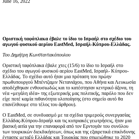
June 16, 2022
Οριστική ταφόπλακα έβαλε το ίδιο το Ισραήλ στο σχέδιο του
αγωγού φυσικού αερίου EastMed, Ισραήλ-Κύπρου-Ελλάδας.
Του Δημήτρη Κωνσταντακόπουλου
Οριστική ταφόπλακα έβαλε χτες (15/6) το ίδιο το Ισραήλ στο
σχέδιο του αγωγού φυσικού αερίου EastMed, Ισραήλ- Κύπρου-
Ελλάδας. Το σχέδιο αυτό ήταν μια πρόταση του πρώην
πρωθυπουργού Μπέντζαμιν Νετανιάχου, που Αθήνα και Λευκωσία
αποδέχθηκαν ενθουσιωδώς και το κατέστησαν κεντρικό άξονα, τη
νέα «μεγάλη ιδέα» της εξωτερικής μας πολιτικής, παρόλο που δεν
είχε ποτέ καμία πιθανότητα υλοποίησης (στο σημείο αυτό θα
επανέλθουμε στο τέλος του άρθρου).
Ο EastMed, σε συνδυασμό με τα σχέδια τριμερούς συνεργασίας
Ελλάδας-Κύπρου-Ισραήλ και τις κυπριακές γεωτρήσεις, ήταν μια
βασική αιτία για την επαναφορά από τον Ερντογάν του συνόλου
των τουρκικών διεκδικήσεων, όπως και της εξαιρετικά επικίνδυνης
έντασης μεταξύ Ελλάδας και Τουρκίας που σημειώθηκε το 2020