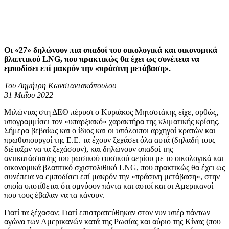
Οι «27» δηλώνουν πια οπαδοί του οικολογικά και οικονομικά
βλαπτικού LNG, που πρακτικώς θα έχει ως συνέπεια να
εμποδίσει επί μακρόν την «πράσινη μετάβαση».
Του Δημήτρη Κωνσταντακόπουλου
31 Μαΐου 2022
Μιλώντας στη ΔΕΘ πέρυσι ο Κυριάκος Μητσοτάκης είχε, ορθώς,
υπογραμμίσει τον «υπαρξιακό» χαρακτήρα της κλιματικής κρίσης.
Σήμερα βεβαίως και ο ίδιος και οι υπόλοιποι αρχηγοί κρατών και
πρωθυπουργοί της Ε.Ε. τα έχουν ξεχάσει όλα αυτά (δηλαδή τους
διέταξαν να τα ξεχάσουν), και δηλώνουν οπαδοί της
αντικατάστασης του ρωσικού φυσικού αερίου με το οικολογικά και
οικονομικά βλαπτικό σχιστολιθικό LNG, που πρακτικώς θα έχει ως
συνέπεια να εμποδίσει επί μακρόν την «πράσινη μετάβαση», στην
οποία υποτίθεται ότι ομνύουν πάντα και αυτοί και οι Αμερικανοί
που τους έβαλαν να τα κάνουν.
Γιατί τα ξέχασαν; Γιατί επιστρατεύθηκαν στον νυν υπέρ πάντων
αγώνα των Αμερικανών κατά της Ρωσίας και αύριο της Κίνας (που