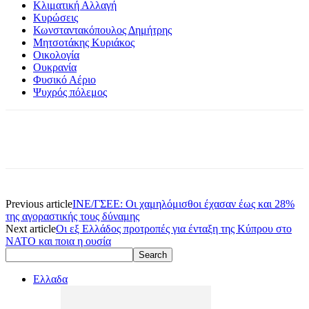
Κλιματική Αλλαγή
Κυρώσεις
Κωνσταντακόπουλος Δημήτρης
Μητσοτάκης Κυριάκος
Οικολογία
Ουκρανία
Φυσικό Αέριο
Ψυχρός πόλεμος
Previous article
ΙΝΕ/ΓΣΕΕ: Οι χαμηλόμισθοι έχασαν έως και 28%
της αγοραστικής τους δύναμης
Next article
Οι εξ Ελλάδος προτροπές για ένταξη της Κύπρου στο
ΝΑΤΟ και ποια η ουσία
Ελλαδα