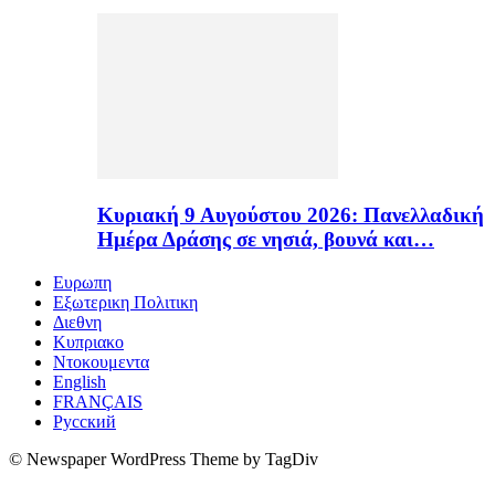
Κυριακή 9 Αυγούστου 2026: Πανελλαδική
Ημέρα Δράσης σε νησιά, βουνά και…
Ευρωπη
Εξωτερικη Πολιτικη
Διεθνη
Κυπριακο
Ντοκουμεντα
English
FRANÇAIS
Русский
© Newspaper WordPress Theme by TagDiv