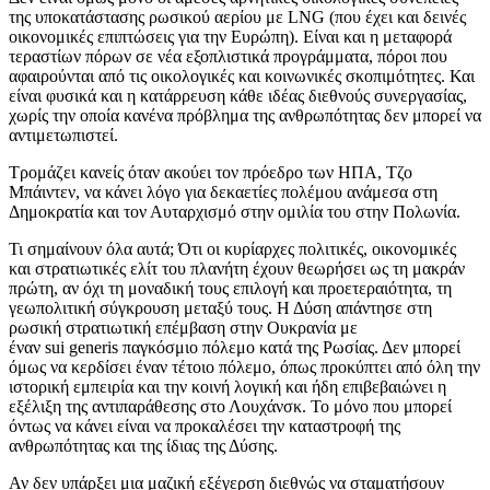
της υποκατάστασης ρωσικού αερίου με LNG (που έχει και δεινές
οικονομικές επιπτώσεις για την Ευρώπη). Είναι και η μεταφορά
τεραστίων πόρων σε νέα εξοπλιστικά προγράμματα, πόροι που
αφαιρούνται από τις οικολογικές και κοινωνικές σκοπιμότητες. Και
είναι φυσικά και η κατάρρευση κάθε ιδέας διεθνούς συνεργασίας,
χωρίς την οποία κανένα πρόβλημα της ανθρωπότητας δεν μπορεί να
αντιμετωπιστεί.
Τρομάζει κανείς όταν ακούει τον πρόεδρο των ΗΠΑ, Τζο
Μπάιντεν, να κάνει λόγο για δεκαετίες πολέμου ανάμεσα στη
Δημοκρατία και τον Αυταρχισμό στην ομιλία του στην Πολωνία.
Τι σημαίνουν όλα αυτά; Ότι οι κυρίαρχες πολιτικές, οικονομικές
και στρατιωτικές ελίτ του πλανήτη έχουν θεωρήσει ως τη μακράν
πρώτη, αν όχι τη μοναδική τους επιλογή και προετεραιότητα, τη
γεωπολιτική σύγκρουση μεταξύ τους. Η Δύση απάντησε στη
ρωσική στρατιωτική επέμβαση στην Ουκρανία με
έναν sui generis παγκόσμιο πόλεμο κατά της Ρωσίας. Δεν μπορεί
όμως να κερδίσει έναν τέτοιο πόλεμο, όπως προκύπτει από όλη την
ιστορική εμπειρία και την κοινή λογική και ήδη επιβεβαιώνει η
εξέλιξη της αντιπαράθεσης στο Λουχάνσκ. Το μόνο που μπορεί
όντως να κάνει είναι να προκαλέσει την καταστροφή της
ανθρωπότητας και της ίδιας της Δύσης.
Αν δεν υπάρξει μια μαζική εξέγερση διεθνώς να σταματήσουν