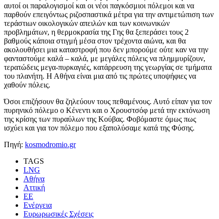
αυτοί οι παραλογισμοί και οι νέοι παγκόσμιοι πόλεμοι και να
παρθούν επειγόντως ριζοσπαστικά μέτρα για την αντιμετώπιση των
τεράστιων οικολογικών απειλών και των κοινωνικών
προβλημάτων, η θερμοκρασία της Γης θα ξεπεράσει τους 2
βαθμούς κάποια στιγμή μέσα στον τρέχοντα αιώνα, και θα
ακολουθήσει μια καταστροφή που δεν μπορούμε ούτε καν να την
φανταστούμε καλά – καλά, με μεγάλες πόλεις να πλημμυρίζουν,
τερατώδεις μεγα-πυρκαγιές, κατάρρευση της γεωργίας σε τμήματα
του πλανήτη. Η Αθήνα είναι μια από τις πρώτες υποψήφιες να
χαθούν πόλεις.
Όσοι επιζήσουν θα ζηλεύουν τους πεθαμένους. Αυτό είπαν για τον
πυρηνικό πόλεμο ο Κένεντι και ο Χρουστσόφ μετά την εκτόνωση
της κρίσης των πυραύλων της Κούβας. Φοβόμαστε όμως πως
ισχύει και για τον πόλεμο που εξαπολύσαμε κατά της Φύσης.
Πηγή:
kosmodromio.gr
TAGS
LNG
Αθήνα
Αττική
ΕΕ
Ενέργεια
Ευρωρωσικές Σχέσεις