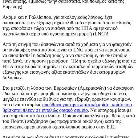
είναι επίσης, εμμέσως πλην σαφέστατα, και πόλεμος κατά της
Ευρώπης).
Ακόμα και η Γαλλία που, για οικολογικούς λόγους, έχει
απαγορεύσει την εξόρυξη σχιστολιθικού αερίου από το υπέδαφός
της, αποφάσισε τώρα να εισάγει από τις ΗΠΑ αμερικανικό
σχιστολιθικό αέριο υπό υγροποιημένη μορφή (LNG)!
Από τη στιγμή που δαπανώνται αυτά τα χρήματα για να φτιαχτούν
οι πανάκριβες εγκαταστάσεις για το LNG πρέπει να περιμένουμε
να αποσβεσθεί η δαπάνη τους για να σκεφτούμε, αν σκεφτούμε
ποτέ ξανά, την πράσινη μετάβαση. ‘Ηδη το σχέδιο εξαγωγής από τις
ΗΠΑ στην Ευρώπη σημαίνει την κατασκευή τερματικών σταθμών
εξαγωγής και εισαγωγής αξίας εκατοντάδων δισεκατομμυρίων
δολαρίων.
Στο μεταξύ, η λύσσα των Ευρωπαίων (Αμερικανών) να διακόψουν
εδώ και τώρα την προμήθεια ρωσικής ενέργειας οδηγεί σε νέες
μεγάλες επενδύσεις διεθνώς για την εξόρυξη ορυκτών καυσίμων,
που είναι τα κυρίως
υπεύθυνα για την κλιματική κρίση, κρίση που
βρίσκεται πλέον σε εντελώς οριακό σημείο
. Nα υπογραμμίσουμε
στο σημείο αυτό ότι οι ίδιοι οι Ουκρανοί οικολόγοι (με θέσεις κατά
του Πούτιν) ετάχθησαν (ως πραγματικοί οικολόγοι) κατά της
εισαγωγής αμερικανικού σχιστολιθικού αερίου στην Ε.Ε..
Δεν είναι όμως μόνο οι άμεσες αρνητικές οικολογικές συνέπειες