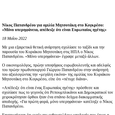
Νίκος Παπανδρέου για ομιλία Μητσοτάκη στο Κογκρέσο:
«Μόνο υπερηφάνεια, απέδειξε ότι είναι Ευρωπαίος ηγέτης»
18 Μαΐου 2022
Με μια εξαιρετικά θετική ανάρτηση σχολίασε το ταξίδι και την
παρουσία του Κυριάκου Μητσοτάκη στις ΗΠΑ ο Νίκος
Παπανδρέου. «Μόνο υπερηφάνεια» έγραψε μεταξύ άλλων.
Ο οικονομολόγος, πρώην υποψήφιος ευρωβουλευτής και αδελφός
του πρώην πρωθυπουργού Γιώργου Παπανδρέου στην ανάρτησή
του αξιολογώντας την «μεγάλη εικόνα» της ομιλίας του Κυριάκου
Μητσοτάκη στο Κογκρέσο, είπε ότι «πέτυχε διάνα».
«Απέδειξε ότι είναι ένας Ευρωπαίος ηγέτης» πρόσθεσε και
σχολίασε πως το γεγονός ότι Ρεπουμπλικάνοι και Δημοκρατικοί τον
χειροκρότησαν όρθιοι ήταν ένα σπάνιο δείγμα διακομματικής
αποδοχής. «Για πρώτη φορά, μόνο υπερηφάνεια» κατέληξε ο Νίκος
Παπανδρέου.
Επισημαίνεται ότι εκτός της ενθουσιώδους υποδοχής που έτυχε η