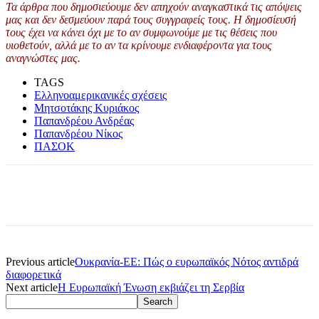
Τα άρθρα που δημοσιεύουμε δεν απηχούν αναγκαστικά τις απόψεις
μας και δεν δεσμεύουν παρά τους συγγραφείς τους. Η δημοσίευσή
τους έχει να κάνει όχι με το αν συμφωνούμε με τις θέσεις που
υιοθετούν, αλλά με το αν τα κρίνουμε ενδιαφέροντα για τους
αναγνώστες μας.
TAGS
Ελληνοαμερικανικές σχέσεις
Μητσοτάκης Κυριάκος
Παπανδρέου Ανδρέας
Παπανδρέου Νίκος
ΠΑΣΟΚ
Previous article
Ουκρανία-ΕΕ: Πώς ο ευρωπαϊκός Νότος αντιδρά
διαφορετικά
Next article
Η Ευρωπαϊκή Ένωση εκβιάζει τη Σερβία