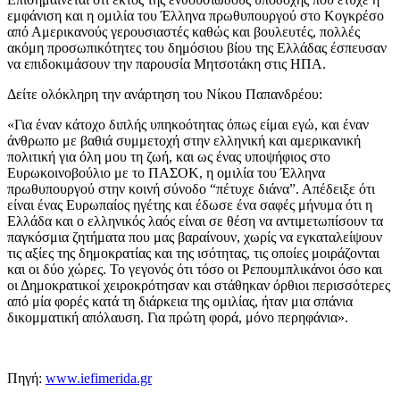
εμφάνιση και η ομιλία του Έλληνα πρωθυπουργού στο Κογκρέσο
από Αμερικανούς γερουσιαστές καθώς και βουλευτές, πολλές
ακόμη προσωπικότητες του δημόσιου βίου της Ελλάδας έσπευσαν
να επιδοκιμάσουν την παρουσία Μητσοτάκη στις ΗΠΑ.
Δείτε ολόκληρη την ανάρτηση του Νίκου Παπανδρέου:
«Για έναν κάτοχο διπλής υπηκοότητας όπως είμαι εγώ, και έναν
άνθρωπο με βαθιά συμμετοχή στην ελληνική και αμερικανική
πολιτική για όλη μου τη ζωή, και ως ένας υποψήφιος στο
Ευρωκοινοβούλιο με το ΠΑΣΟΚ, η ομιλία του Έλληνα
πρωθυπουργού στην κοινή σύνοδο “πέτυχε διάνα”. Απέδειξε ότι
είναι ένας Ευρωπαίος ηγέτης και έδωσε ένα σαφές μήνυμα ότι η
Ελλάδα και ο ελληνικός λαός είναι σε θέση να αντιμετωπίσουν τα
παγκόσμια ζητήματα που μας βαραίνουν, χωρίς να εγκαταλείψουν
τις αξίες της δημοκρατίας και της ισότητας, τις οποίες μοιράζονται
και οι δύο χώρες. Το γεγονός ότι τόσο οι Ρεπουμπλικάνοι όσο και
οι Δημοκρατικοί χειροκρότησαν και στάθηκαν όρθιοι περισσότερες
από μία φορές κατά τη διάρκεια της ομιλίας, ήταν μια σπάνια
δικομματική απόλαυση. Για πρώτη φορά, μόνο περηφάνια».
Πηγή:
www.iefimerida.gr