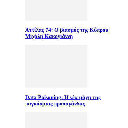
Αττίλας 74: Ο βιασμός της Κύπρου
Μιχάλη Κακογιάννη
Data Poisoning: Η νέα μάχη της
παγκόσμιας προπαγάνδας