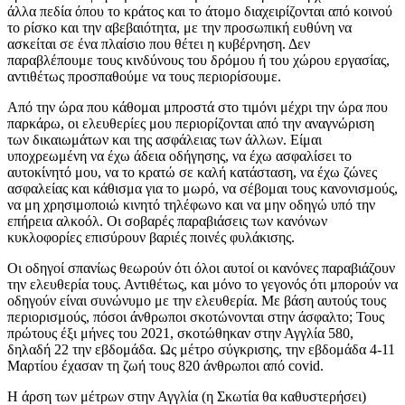
άλλα πεδία όπου το κράτος και το άτομο διαχειρίζονται από κοινού
το ρίσκο και την αβεβαιότητα, με την προσωπική ευθύνη να
ασκείται σε ένα πλαίσιο που θέτει η κυβέρνηση. Δεν
παραβλέπουμε τους κινδύνους του δρόμου ή του χώρου εργασίας,
αντιθέτως προσπαθούμε να τους περιορίσουμε.
Από την ώρα που κάθομαι μπροστά στο τιμόνι μέχρι την ώρα που
παρκάρω, οι ελευθερίες μου περιορίζονται από την αναγνώριση
των δικαιωμάτων και της ασφάλειας των άλλων. Είμαι
υποχρεωμένη να έχω άδεια οδήγησης, να έχω ασφαλίσει το
αυτοκίνητό μου, να το κρατώ σε καλή κατάσταση, να έχω ζώνες
ασφαλείας και κάθισμα για το μωρό, να σέβομαι τους κανονισμούς,
να μη χρησιμοποιώ κινητό τηλέφωνο και να μην οδηγώ υπό την
επήρεια αλκοόλ. Οι σοβαρές παραβιάσεις των κανόνων
κυκλοφορίες επισύρουν βαριές ποινές φυλάκισης.
Οι οδηγοί σπανίως θεωρούν ότι όλοι αυτοί οι κανόνες παραβιάζουν
την ελευθερία τους. Αντιθέτως, και μόνο το γεγονός ότι μπορούν να
οδηγούν είναι συνώνυμο με την ελευθερία. Με βάση αυτούς τους
περιορισμούς, πόσοι άνθρωποι σκοτώνονται στην άσφαλτο; Τους
πρώτους έξι μήνες του 2021, σκοτώθηκαν στην Αγγλία 580,
δηλαδή 22 την εβδομάδα. Ως μέτρο σύγκρισης, την εβδομάδα 4-11
Μαρτίου έχασαν τη ζωή τους 820 άνθρωποι από covid.
Η άρση των μέτρων στην Αγγλία (η Σκωτία θα καθυστερήσει)