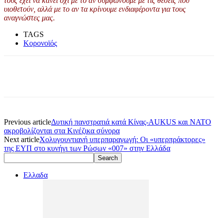
τους έχει να κάνει όχι με το αν συμφωνούμε με τις θέσεις που
υιοθετούν, αλλά με το αν τα κρίνουμε ενδιαφέροντα για τους
αναγνώστες μας.
TAGS
Κορονοϊός
Previous article
Δυτική πανστρατιά κατά Κίνας-AUKUS και ΝΑΤΟ
ακροβολίζονται στα Κινέζικα σύνορα
Next article
Χολυγουντιανή υπερπαραγωγή: Οι «υπερπράκτορες»
της ΕΥΠ στο κυνήγι των Ρώσων «007» στην Ελλάδα
Ελλαδα