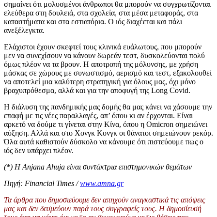
σημαίνει ότι μολυσμένοι άνθρωποι θα μπορούν να συγχρωτίζονται
ελεύθερα στη δουλειά, στα σχολεία, στα μέσα μεταφοράς, στα
καταστήματα και στα εστιατόρια. Ο ιός διαχέεται και πάλι
ανεξέλεγκτα.
Ελάχιστοι έχουν σκεφτεί τους κλινικά ευάλωτους, που μπορούν
μεν να συνεχίσουν να κάνουν δωρεάν τεστ, δυσκολεύονται πολύ
όμως πλέον να τα βρουν. Η αποτροπή της μόλυνσης, με χρήση
μάσκας σε χώρους με συνωστισμό, αερισμό και τεστ, εξακολουθεί
να αποτελεί μια καλύτερη στρατηγική για όλους μας, όχι μόνο
βραχυπρόθεσμα, αλλά και για την αποφυγή της Long Covid.
Η διάλυση της πανδημικής μας δομής θα μας κάνει να χάσουμε την
επαφή με τις νέες παραλλαγές, απ’ όπου κι αν έρχονται. Είναι
αρκετό να δούμε τι γίνεται στην Κίνα, όπου η Omicron σημειώνει
αύξηση. Αλλά και στο Χονγκ Κονγκ οι θάνατοι σημειώνουν ρεκόρ.
Όλα αυτά καθιστούν δύσκολο να κάνουμε ότι πιστεύουμε πως ο
ιός δεν υπάρχει πλέον.
(*) H Anjana Ahuja είναι συντάκτρια επιστημονικών θεμάτων
Πηγή: Financial Times /
www.amna.gr
Τα άρθρα που δημοσιεύουμε δεν απηχούν αναγκαστικά τις απόψεις
μας και δεν δεσμεύουν παρά τους συγγραφείς τους. Η δημοσίευσή