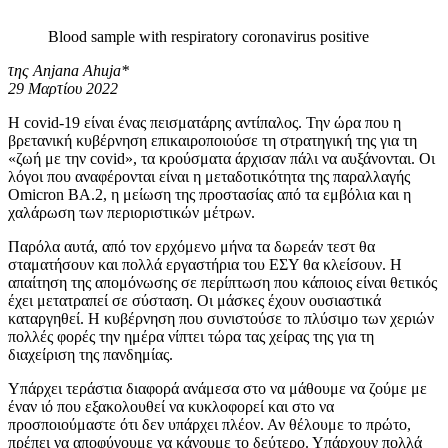
Blood sample with respiratory coronavirus positive
της Anjana Ahuja*
29 Μαρτίου 2022
Η covid-19 είναι ένας πεισματάρης αντίπαλος. Την ώρα που η
βρετανική κυβέρνηση επικαιροποιούσε τη στρατηγική της για τη
«ζωή με την covid», τα κρούσματα άρχισαν πάλι να αυξάνονται. Οι
λόγοι που αναφέρονται είναι η μεταδοτικότητα της παραλλαγής
Omicron BA.2, η μείωση της προστασίας από τα εμβόλια και η
χαλάρωση των περιοριστικών μέτρων.
Παρόλα αυτά, από τον ερχόμενο μήνα τα δωρεάν τεστ θα
σταματήσουν και πολλά εργαστήρια του ΕΣΥ θα κλείσουν. Η
απαίτηση της απομόνωσης σε περίπτωση που κάποιος είναι θετικός
έχει μετατραπεί σε σύσταση. Οι μάσκες έχουν ουσιαστικά
καταργηθεί. Η κυβέρνηση που συνιστούσε το πλύσιμο των χεριών
πολλές φορές την ημέρα νίπτει τώρα τας χείρας της για τη
διαχείριση της πανδημίας.
Υπάρχει τεράστια διαφορά ανάμεσα στο να μάθουμε να ζούμε με
έναν ιό που εξακολουθεί να κυκλοφορεί και στο να
προσποιούμαστε ότι δεν υπάρχει πλέον. Αν θέλουμε το πρώτο,
πρέπει να αποφύγουμε να κάνουμε το δεύτερο. Υπάρχουν πολλά