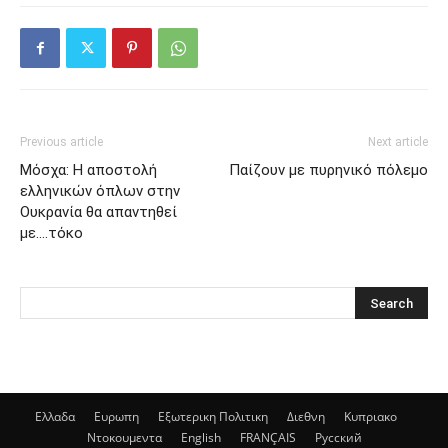
Previous article
Next article
Μόσχα: Η αποστολή
Παίζουν με πυρηνικό πόλεμο
ελληνικών όπλων στην
Ουκρανία θα απαντηθεί
με….τόκο
Ελλαδα
Ευρωπη
Εξωτερικη Πολιτικη
Διεθνη
Κυπριακο
Ντοκουμεντα
English
FRANÇAIS
Русский