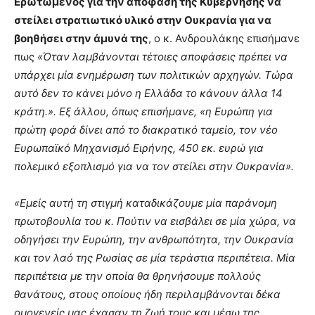
Ερωτώμενος για την απόφαση της Κυβέρνησης να
στείλει στρατιωτικό υλικό στην Ουκρανία για να
βοηθήσει στην άμυνά της
, ο κ. Ανδρουλάκης επισήμανε
πως
«Όταν λαμβάνονται τέτοιες αποφάσεις πρέπει να
υπάρχει μία ενημέρωση των πολιτικών αρχηγών. Τώρα
αυτό δεν το κάνει μόνο η Ελλάδα το κάνουν άλλα 14
κράτη.». Εξ άλλου, όπως επισήμανε, «η Ευρώπη για
πρώτη φορά δίνει από το διακρατικό ταμείο, τον νέο
Ευρωπαϊκό Μηχανισμό Ειρήνης, 450 εκ. ευρώ για
πολεμικό εξοπλισμό για να τον στείλει στην Ουκρανία».
«Εμείς αυτή τη στιγμή καταδικάζουμε μία παράνομη
πρωτοβουλία του κ. Πούτιν να εισβάλει σε μία χώρα, να
οδηγήσει την Ευρώπη, την ανθρωπότητα, την Ουκρανία
και τον λαό της Ρωσίας σε μία τεράστια περιπέτεια. Μία
περιπέτεια με την οποία θα θρηνήσουμε πολλούς
θανάτους, στους οποίους ήδη περιλαμβάνονται δέκα
ομογενείς μας έχασαν τη ζωή τους και μέσω της