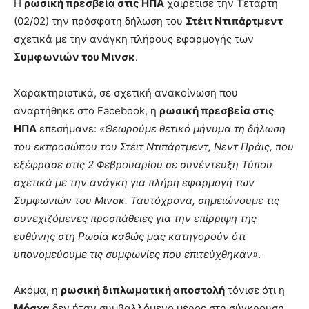
Η
ρωσική πρεσβεία στις ΗΠΑ
χαιρέτισε την Τετάρτη
(02/02) την πρόσφατη δήλωση του
Στέιτ Ντιπάρτμεντ
σχετικά με την ανάγκη πλήρους εφαρμογής των
Συμφωνιών του Μινσκ
.
Χαρακτηριστικά, σε σχετική ανακοίνωση που
αναρτήθηκε στο Facebook, η
ρωσική πρεσβεία στις
ΗΠΑ
επεσήμανε:
«Θεωρούμε θετικό μήνυμα τη δήλωση
του εκπροσώπου του Στέιτ Ντιπάρτμεντ, Νεντ Πράις, που
εξέφρασε στις 2 Φεβρουαρίου σε συνέντευξη Τύπου
σχετικά με την ανάγκη για πλήρη εφαρμογή των
Συμφωνιών του Μινσκ. Ταυτόχρονα, σημειώνουμε τις
συνεχιζόμενες προσπάθειες για την επίρριψη της
ευθύνης στη Ρωσία καθώς μας κατηγορούν ότι
υπονομεύουμε τις συμφωνίες που επιτεύχθηκαν»
.
Ακόμα, η
ρωσική διπλωματική αποστολή
τόνισε ότι η
Μόσχα
δεν ήταν συμβαλλόμενο μέρος στη σύγκρουση