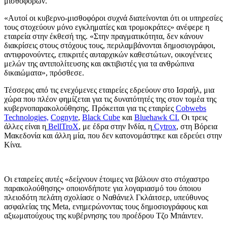
μισθοφόρων.
«Αυτοί οι κυβερνο-μισθοφόροι συχνά διατείνονται ότι οι υπηρεσίες
τους στοχεύουν μόνο εγκληματίες και τρομοκράτες» ανέφερε η
εταιρεία στην έκθεσή της. «Στην πραγματικότητα, δεν κάνουν
διακρίσεις στους στόχους τους, περιλαμβάνονται δημοσιογράφοι,
αντιφρονούντες, επικριτές αυταρχικών καθεστώτων, οικογένειες
μελών της αντιπολίτευσης και ακτιβιστές για τα ανθρώπινα
δικαιώματα», πρόσθεσε.
Τέσσερις από τις ενεχόμενες εταιρείες εδρεύουν στο Ισραήλ, μια
χώρα που πλέον φημίζεται για τις δυνατότητές της στον τομέα της
κυβερνοπαρακολούθησης. Πρόκειται για τις εταιρίες
Cobwebs
Technologies,
Cognyte
,
Black Cube
και
Bluehawk CI.
Οι τρεις
άλλες είναι η
BellTroX
, με έδρα στην Ινδία, η
Cytrox
, στη Βόρεια
Μακεδονία και άλλη μία, που δεν κατονομάστηκε και εδρεύει στην
Κίνα.
Οι εταιρείες αυτές «δείχνουν έτοιμες να βάλουν στο στόχαστρο
παρακολούθησης» οποιονδήποτε για λογαριασμό του όποιου
πλειοδότη πελάτη σχολίασε ο Ναθάνιελ Γκλάιτσερ, υπεύθυνος
ασφαλείας της Meta, ενημερώνοντας τους δημοσιογράφους και
αξιωματούχους της κυβέρνησης του προέδρου Τζο Μπάιντεν.