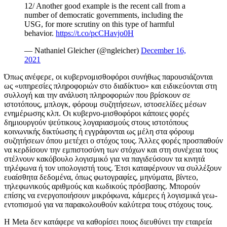
12/ Another good example is the recent call from a
number of democratic governments, including the
USG, for more scrutiny on this type of harmful
behavior.
https://t.co/pcCHavjo0H
— Nathaniel Gleicher (@ngleicher)
December 16,
2021
Όπως ανέφερε, οι κυβερνομισθοφόροι συνήθως παρουσιάζονται
ως «υπηρεσίες πληροφοριών στο διαδίκτυο» και ειδικεύονται στη
συλλογή και την ανάλυση πληροφοριών που βρίσκουν σε
ιστοτόπους, μπλογκ, φόρουμ συζητήσεων, ιστοσελίδες μέσων
ενημέρωσης κλπ. Οι κυβερνο-μισθοφόροι κάποιες φορές
δημιουργούν ψεύτικους λογαριασμούς στους ιστοτόπους
κοινωνικής δικτύωσης ή εγγράφονται ως μέλη στα φόρουμ
συζητήσεων όπου μετέχει ο στόχος τους. Άλλες φορές προσπαθούν
να κερδίσουν την εμπιστοσύνη των στόχων και στη συνέχεια τους
στέλνουν κακόβουλο λογισμικό για να παγιδεύσουν τα κινητά
τηλέφωνα ή τον υπολογιστή τους. Έτσι καταφέρνουν να συλλέξουν
ευαίσθητα δεδομένα, όπως φωτογραφίες, μηνύματα, βίντεο,
τηλεφωνικούς αριθμούς και κωδικούς πρόσβασης. Μπορούν
επίσης να ενεργοποιήσουν μικρόφωνα, κάμερες ή λογισμικά γεω-
εντοπισμού για να παρακολουθούν καλύτερα τους στόχους τους.
Η Meta δεν κατάφερε να καθορίσει ποιος διευθύνει την εταιρεία