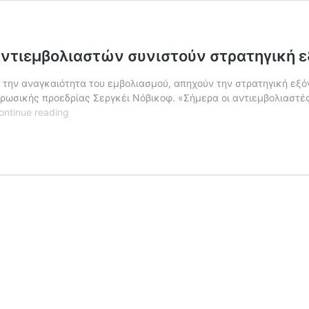
 αντιεμβολιαστών συνιστούν στρατηγική 
αι την αναγκαιότητα του εμβολιασμού, απηχούν την στρατηγική ε
ρωσικής προεδρίας Σεργκέι Νόβικοφ. «Σήμερα οι αντιεμβολιαστές
Το
ontinue reading
Κρεμλίνο
θεωρεί
ότι
οι
θέσεις
των
αντιεμβολιαστών
συνιστούν
στρατηγική
εξόντωσης
του
λαού