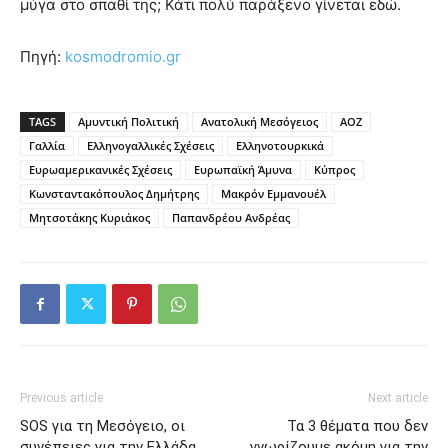
μύγα στο σπαθί της; Κάτι πολύ παράξενο γίνεται εδώ.
Πηγή:
kosmodromio.gr
TAGS
Αμυντική Πολιτική
Ανατολική Μεσόγειος
ΑΟΖ
Γαλλία
Ελληνογαλλικές Σχέσεις
Ελληνοτουρκικά
Ευρωαμερικανικές Σχέσεις
Ευρωπαϊκή Άμυνα
Κύπρος
Κωνσταντακόπουλος Δημήτρης
Μακρόν Εμμανουέλ
Μητσοτάκης Κυριάκος
Παπανδρέου Ανδρέας
Previous article
Next article
SOS για τη Μεσόγειο, οι
Τα 3 θέματα που δεν
συνέπειες για την Ελλάδα
γνωρίζουμε ακόμη για την