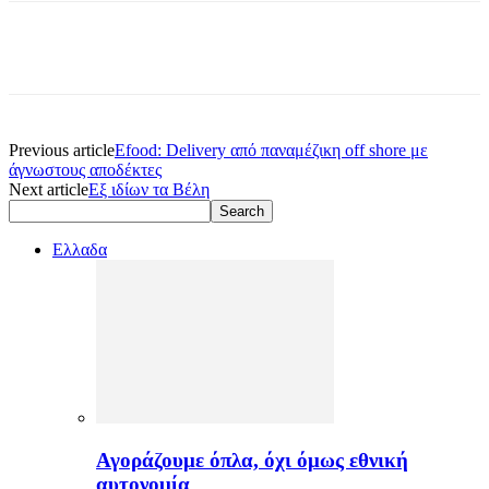
Previous article
Efood: Delivery από παναμέζικη off shore με
άγνωστους αποδέκτες
Next article
Εξ ιδίων τα Βέλη
Ελλαδα
Αγοράζουμε όπλα, όχι όμως εθνική
αυτονομία