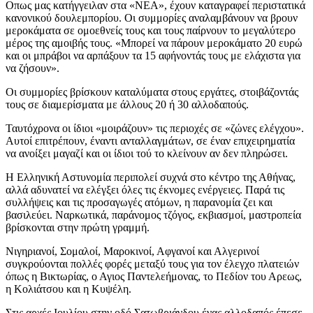
Οπως μας κατήγγειλαν στα «ΝΕΑ», έχουν καταγραφεί περιστατικά
κανονικού δουλεμπορίου. Οι συμμορίες αναλαμβάνουν να βρουν
μεροκάματα σε ομοεθνείς τους και τους παίρνουν το μεγαλύτερο
μέρος της αμοιβής τους. «Μπορεί να πάρουν μεροκάματο 20 ευρώ
και οι μπράβοι να αρπάξουν τα 15 αφήνοντάς τους με ελάχιστα για
να ζήσουν».
Οι συμμορίες βρίσκουν καταλύματα στους εργάτες, στοιβάζοντάς
τους σε διαμερίσματα με άλλους 20 ή 30 αλλοδαπούς.
Ταυτόχρονα οι ίδιοι «μοιράζουν» τις περιοχές σε «ζώνες ελέγχου».
Αυτοί επιτρέπουν, έναντι ανταλλαγμάτων, σε έναν επιχειρηματία
να ανοίξει μαγαζί και οι ίδιοι τού το κλείνουν αν δεν πληρώσει.
Η Ελληνική Αστυνομία περιπολεί συχνά στο κέντρο της Αθήνας,
αλλά αδυνατεί να ελέγξει όλες τις έκνομες ενέργειες. Παρά τις
συλλήψεις και τις προσαγωγές ατόμων, η παρανομία ζει και
βασιλεύει. Ναρκωτικά, παράνομος τζόγος, εκβιασμοί, μαστροπεία
βρίσκονται στην πρώτη γραμμή.
Νιγηριανοί, Σομαλοί, Μαροκινοί, Αφγανοί και Αλγερινοί
συγκρούονται πολλές φορές μεταξύ τους για τον έλεγχο πλατειών
όπως η Βικτωρίας, ο Αγιος Παντελεήμονας, το Πεδίον του Αρεως,
η Κολιάτσου και η Κυψέλη.
Στις αρχές Ιουλίου στην οδό Σατωβριάνδου ένας αλλοδαπός έπεσε