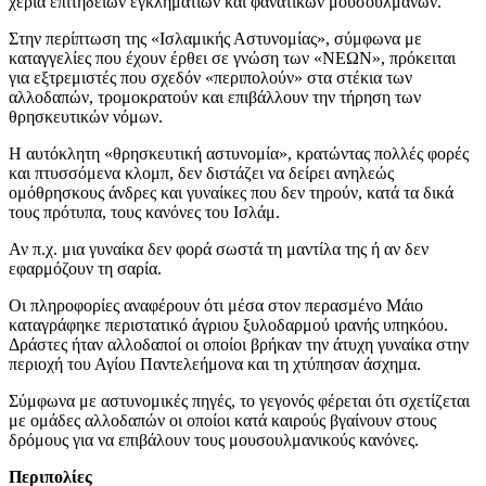
χέρια επιτήδειων εγκληματιών και φανατικών μουσουλμάνων.
Στην περίπτωση της «Ισλαμικής Αστυνομίας», σύμφωνα με
καταγγελίες που έχουν έρθει σε γνώση των «ΝΕΩΝ», πρόκειται
για εξτρεμιστές που σχεδόν «περιπολούν» στα στέκια των
αλλοδαπών, τρομοκρατούν και επιβάλλουν την τήρηση των
θρησκευτικών νόμων.
Η αυτόκλητη «θρησκευτική αστυνομία», κρατώντας πολλές φορές
και πτυσσόμενα κλομπ, δεν διστάζει να δείρει ανηλεώς
ομόθρησκους άνδρες και γυναίκες που δεν τηρούν, κατά τα δικά
τους πρότυπα, τους κανόνες του Ισλάμ.
Αν π.χ. μια γυναίκα δεν φορά σωστά τη μαντίλα της ή αν δεν
εφαρμόζουν τη σαρία.
Οι πληροφορίες αναφέρουν ότι μέσα στον περασμένο Μάιο
καταγράφηκε περιστατικό άγριου ξυλοδαρμού ιρανής υπηκόου.
Δράστες ήταν αλλοδαποί οι οποίοι βρήκαν την άτυχη γυναίκα στην
περιοχή του Αγίου Παντελεήμονα και τη χτύπησαν άσχημα.
Σύμφωνα με αστυνομικές πηγές, το γεγονός φέρεται ότι σχετίζεται
με ομάδες αλλοδαπών οι οποίοι κατά καιρούς βγαίνουν στους
δρόμους για να επιβάλουν τους μουσουλμανικούς κανόνες.
Περιπολίες