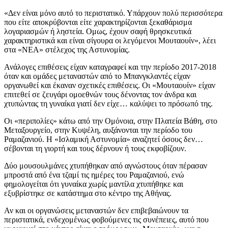
«Δεν είναι μόνο αυτό το περιστατικό. Υπάρχουν πολύ περισσότερα
που είτε αποκρύβονται είτε χαρακτηρίζονται ξεκαθάρισμα
λογαριασμών ή ληστεία. Ομως, έχουν σαφή θρησκευτικά
χαρακτηριστικά και είναι σίγουρα οι λεγόμενοι Μουταουίν», λέει
στα «ΝΕΑ» στέλεχος της Αστυνομίας.
Ανάλογες επιθέσεις είχαν καταγραφεί και την περίοδο 2017-2018
όταν και ομάδες μεταναστών από το Μπανγκλαντές είχαν
οργανωθεί και έκαναν σχετικές επιθέσεις. Οι «Μουταουίν» είχαν
επιτεθεί σε ζευγάρι ομοεθνών τους δένοντας τον άνδρα και
χτυπώντας τη γυναίκα γιατί δεν είχε… καλύψει το πρόσωπό της.
Οι «περιπολίες» κάτω από την Ομόνοια, στην Πλατεία Βάθη, στο
Μεταξουργείο, στην Κυψέλη, αυξάνονται την περίοδο του
Ραμαζανιού. Η «Ισλαμική Αστυνομία» αναζητεί όσους δεν…
σέβονται τη γιορτή και τους δέρνουν ή τους εκφοβίζουν.
Δύο μουσουλμάνες χτυπήθηκαν από αγνώστους όταν πέρασαν
μπροστά από ένα τζαμί τις ημέρες του Ραμαζανιού, ενώ
φημολογείται ότι γυναίκα χωρίς μαντίλα χτυπήθηκε και
εξυβρίστηκε σε κατάστημα στο κέντρο της Αθήνας.
Αν και οι οργανώσεις μεταναστών δεν επιβεβαιώνουν τα
περιστατικά, ενδεχομένως φοβούμενες τις συνέπειες, αυτό που