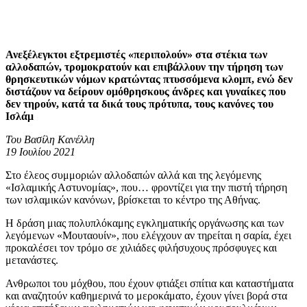
Ανεξέλεγκτοι εξτρεμιστές «περιπολούν» στα στέκια των
αλλοδαπών, τρομοκρατούν και επιβάλλουν την τήρηση των
θρησκευτικών νόμων κρατώντας πτυσσόμενα κλομπ, ενώ δεν
διστάζουν να δείρουν ομόθρησκους άνδρες και γυναίκες που
δεν τηρούν, κατά τα δικά τους πρότυπα, τους κανόνες του
Ισλάμ
Του Βασίλη Κανέλλη
19 Ιουλίου 2021
Στο έλεος συμμοριών αλλοδαπών αλλά και της λεγόμενης
«Ισλαμικής Αστυνομίας», που… φροντίζει για την πιστή τήρηση
των ισλαμικών κανόνων, βρίσκεται το κέντρο της Αθήνας.
Η δράση μιας πολυπλόκαμης εγκληματικής οργάνωσης και των
λεγόμενων «Μουταουίν», που ελέγχουν αν τηρείται η σαρία, έχει
προκαλέσει τον τρόμο σε χιλιάδες φιλήσυχους πρόσφυγες και
μετανάστες.
Ανθρωποι του μόχθου, που έχουν φτιάξει σπίτια και καταστήματα
και αναζητούν καθημερινά το μεροκάματο, έχουν γίνει βορά στα