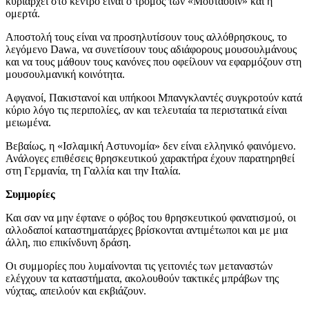
κυριαρχεί στο κέντρο είναι ο τρόμος των «Μουταουίν» και η
ομερτά.
Αποστολή τους είναι να προσηλυτίσουν τους αλλόθρησκους, το
λεγόμενο Dawa, να συνετίσουν τους αδιάφορους μουσουλμάνους
και να τους μάθουν τους κανόνες που οφείλουν να εφαρμόζουν στη
μουσουλμανική κοινότητα.
Αφγανοί, Πακιστανοί και υπήκοοι Μπανγκλαντές συγκροτούν κατά
κύριο λόγο τις περιπολίες, αν και τελευταία τα περιστατικά είναι
μειωμένα.
Βεβαίως, η «Ισλαμική Αστυνομία» δεν είναι ελληνικό φαινόμενο.
Ανάλογες επιθέσεις θρησκευτικού χαρακτήρα έχουν παρατηρηθεί
στη Γερμανία, τη Γαλλία και την Ιταλία.
Συμμορίες
Και σαν να μην έφτανε ο φόβος του θρησκευτικού φανατισμού, οι
αλλοδαποί καταστηματάρχες βρίσκονται αντιμέτωποι και με μια
άλλη, πιο επικίνδυνη δράση.
Οι συμμορίες που λυμαίνονται τις γειτονιές των μεταναστών
ελέγχουν τα καταστήματα, ακολουθούν τακτικές μπράβων της
νύχτας, απειλούν και εκβιάζουν.