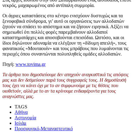
νεκρός, μαχαιρωμένος από αντίπαλη συμμορία.
Οι άγριες καταστάσεις στο κέντρο ενισχύουν δυστυχώς και τα
ξενοφοβικά σύνδρομα, γι’ αυτό οι οργανώσεις των αλλοδαπών
ζητούν να σπάσει το απόστημα και να ζήσουν ειρηνικά. Αξίζει να
σημειωθεί ότι πολλές φορές παρεμβαίνουν αλλοδαποί
καταστηματάρχες και αποσοβούνται επεισόδια. Ωστόσο, και οι
ίδιοι δηλώνουν αδυναμία να ελέγξουν τη «δίδυμη απειλή», τους
φανατικούς «Μουταουίν» και τους μπράβους που λυμαίνονται τις
περιοχές όπου συναντώνται πολυπληθείς ομάδες αλλοδαπών.
Πηγή:
www.tovima.gr
Τα άρθρα που δημοσιεύουμε δεν απηχούν αναγκαστικά τις απόψεις
μας και δεν δεσμεύουν παρά τους συγγραφείς τους. Η δημοσίευσή
τους έχει να κάνει όχι με το αν συμφωνούμε με τις θέσεις που
υιοθετούν, αλλά με το αν τα κρίνουμε ενδιαφέροντα για τους
αναγνώστες μας.
TAGS
Αθήνα
Αστυνομία
Ισλάμ
Προσφυγικό-Μεταναστευτικό