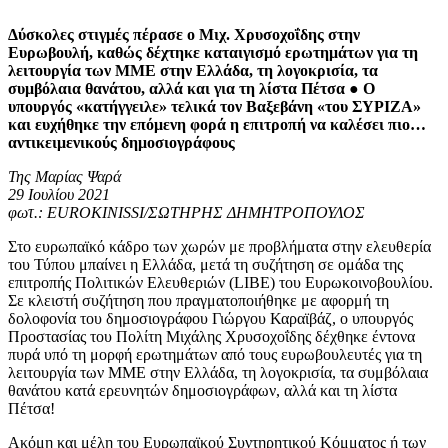
Δύσκολες στιγμές πέρασε ο Μιχ. Χρυσοχοΐδης στην
Ευρωβουλή, καθώς δέχτηκε καταιγισμό ερωτημάτων για τη
λειτουργία των ΜΜΕ στην Ελλάδα, τη λογοκρισία, τα
συμβόλαια θανάτου, αλλά και για τη λίστα Πέτσα ● Ο
υπουργός «κατήγγειλε» τελικά τον Βαξεβάνη «του ΣΥΡΙΖΑ»
και ευχήθηκε την επόμενη φορά η επιτροπή να καλέσει πιο…
αντικειμενικούς δημοσιογράφους
Της Μαρίας Ψαρά
29 Ιουλίου 2021
φωτ.: EUROKINISSI/ΣΩΤΗΡΗΣ ΔΗΜΗΤΡΟΠΟΥΛΟΣ
Στο ευρωπαϊκό κάδρο των χωρών με προβλήματα στην ελευθερία
του Τύπου μπαίνει η Ελλάδα, μετά τη συζήτηση σε ομάδα της
επιτροπής Πολιτικών Ελευθεριών (LIBE) του Ευρωκοινοβουλίου.
Σε κλειστή συζήτηση που πραγματοποιήθηκε με αφορμή τη
δολοφονία του δημοσιογράφου Γιώργου Καραϊβάζ, ο υπουργός
Προστασίας του Πολίτη Μιχάλης Χρυσοχοΐδης δέχθηκε έντονα
πυρά υπό τη μορφή ερωτημάτων από τους ευρωβουλευτές για τη
λειτουργία των ΜΜΕ στην Ελλάδα, τη λογοκρισία, τα συμβόλαια
θανάτου κατά ερευνητών δημοσιογράφων, αλλά και τη λίστα
Πέτσα!
Ακόμη και μέλη του Ευρωπαϊκού Συντηρητικού Κόμματος ή των