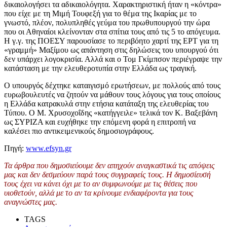
δικαιολογήσει τα αδικαιολόγητα. Χαρακτηριστική ήταν η «κόντρα»
που είχε με τη Μιμή Τουφεξή για το θέμα της Ικαρίας με το
γνωστό, πλέον, πολυπληθές γεύμα του πρωθυπουργού την ώρα
που οι Αθηναίοι κλείνονταν στα σπίτια τους από τις 5 το απόγευμα.
Η γ.γ. της ΠΟΕΣΥ παρουσίασε το περιβόητο χαρτί της ΕΡΤ για τη
«γραμμή» Μαξίμου ως απάντηση στις δηλώσεις του υπουργού ότι
δεν υπάρχει λογοκρισία. Αλλά και ο Τομ Γκίμπσον περιέγραψε την
κατάσταση με την ελευθεροτυπία στην Ελλάδα ως τραγική.
Ο υπουργός δέχτηκε καταιγισμό ερωτήσεων, με πολλούς από τους
ευρωβουλευτές να ζητούν να μάθουν τους λόγους για τους οποίους
η Ελλάδα κατρακυλά στην ετήσια κατάταξη της ελευθερίας του
Τύπου. Ο Μ. Χρυσοχοΐδης «κατήγγειλε» τελικά τον Κ. Βαξεβάνη
ως ΣΥΡΙΖΑ και ευχήθηκε την επόμενη φορά η επιτροπή να
καλέσει πιο αντικειμενικούς δημοσιογράφους.
Πηγή:
www.efsyn.gr
Τα άρθρα που δημοσιεύουμε δεν απηχούν αναγκαστικά τις απόψεις
μας και δεν δεσμεύουν παρά τους συγγραφείς τους. Η δημοσίευσή
τους έχει να κάνει όχι με το αν
συμφωνούμε
με τις θέσεις που
υιοθετούν, αλλά με το αν τα κρίνουμε ενδιαφέροντα για τους
αναγνώστες μας.
TAGS