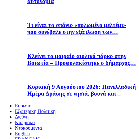
αυτονομία
Τι είναι το σπάνιο «πολωμένο μελτέμι»
που συνέβαλε στην εξάπλωση των…
Κλείνει το μοιραίο αιολικό πάρκο στην
Βοιωτία – Προφυλακίστηκε ο δήμαρχος…
Κυριακή 9 Αυγούστου 2026: Πανελλαδική
Ημέρα Δράσης σε νησιά, βουνά και…
Ευρωπη
Εξωτερικη Πολιτικη
Διεθνη
Κυπριακο
Ντοκουμεντα
English