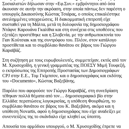
Σοσιαλιστών δήλωσαν στην «Εφ.Συν.» εμβρόντητοι από όσα
άκουσαν σε αυτήν την ακρόαση, στην οποία πάντως δεν παρέστη ο
υπουργός Δικαιοσύνης Κώστας Τσιάρας, ο οποίος επικαλέστηκε
ανειλημμένες υποχρεώσεις. Η διακομματική επιτροπή είχε
συσταθεί για τη Μάλτα, μετά τη δολοφονία της δημοσιογράφου
Ντάφνε Καρουάνα Γκαλίθια και στη συνέχεια στις υποθέσεις που
εξετάζει προστέθηκε και η Σλοβενία, με την ανθρωποκτονία του
Γιαν Κούτσιακ και της συντρόφου του. Πλέον, στον κατάλογο
προστίθεται και το συμβόλαιο θανάτου σε βάρος του Γιώργου
Καραϊβάζ.
Στη συζήτηση με τους ευρωβουλευτές, συμμετείχαν, εκτός από τον
Μ. Χρυσοχοΐδη, η γενική γραμματέας της ΠΟΕΣΥ Μιμή Τουφεξή,
o εκπρόσωπος της Επιτροπής Προστασίας των Δημοσιογράφων
CPJ στην Ε.Ε., Τομ Γκίμπσον, και ο δημοσιογράφος και εκδότης
του «Documento», Κώστας Βαξεβάνης.
Παρόλο που αφορούσε τον Γιώργο Καραϊβάζ, στη συνεδρίαση
τέθηκαν πολλά θέματα από τον… δημοσιογραφικό βίο στην
Ελλάδα: περιπτώσεις λογοκρισίας, η υπόθεση Φουρθιώτη, το
συμβόλαιο θανάτου σε βάρος του Κ. Βαξεβάνη, ακόμα και η
υπόθεση Novartis, αφού η δημοσιογράφος που είχε αναδείξει με
συνεντεύξεις της το σκάνδαλο είχε κληθεί ως ύποπτη.
Απουσία του αρμόδιου υπουργού, ο Μ. Χρυσοχοΐδης έπρεπε να