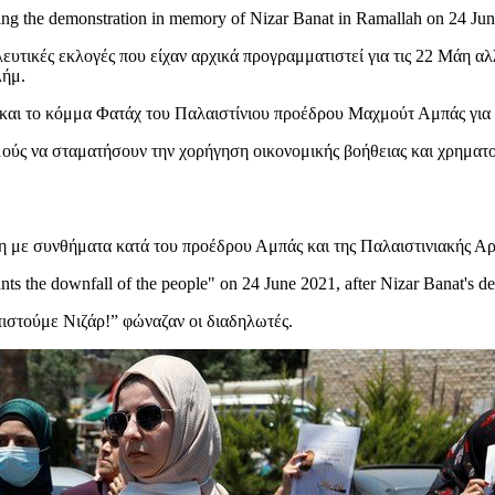
λευτικές εκλογές που είχαν αρχικά προγραμματιστεί για τις 22 Μάη
λήμ.
 και το κόμμα Φατάχ του Παλαιστίνιου προέδρου Μαχμούτ Αμπάς για
σμούς να σταματήσουν την χορήγηση οικονομικής βοήθειας και χρηματ
 με συνθήματα κατά του προέδρου Αμπάς και της Παλαιστινιακής Αρ
ιστούμε Νιζάρ!” φώναζαν οι διαδηλωτές.