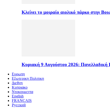
Κλείνει το μοιραίο αιολικό πάρκο στην Β
Κυριακή 9 Αυγούστου 2026: Πανελλαδική 
Ευρωπη
Εξωτερικη Πολιτικη
Διεθνη
Κυπριακο
Ντοκουμεντα
English
FRANÇAIS
Русский