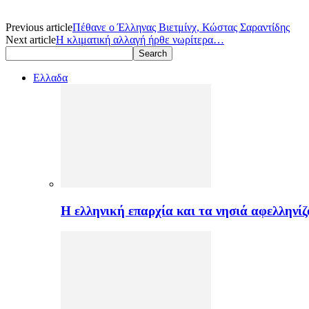
Previous article
Πέθανε ο Έλληνας Βιετμίνχ, Κώστας Σαραντίδης
Next article
H κλιματική αλλαγή ήρθε νωρίτερα…
Ελλαδα
H ελληνική επαρχία και τα νησιά αφελληνί