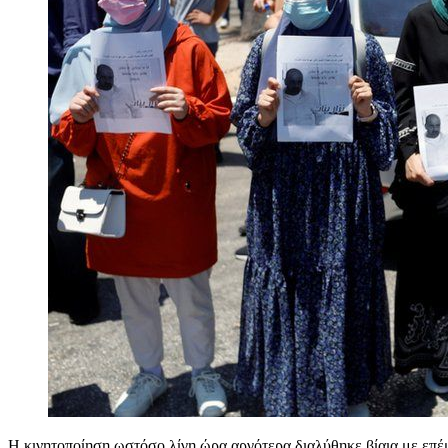
Η κινητοποίηση ωστόσο λίγη ώρα αργότερα διαλύθηκε βίαια με επέ