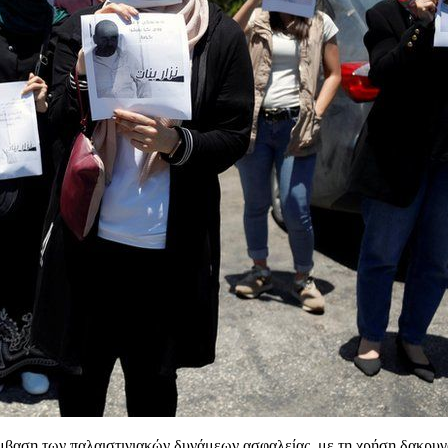
μβαση των παλαιστινιακών δυνάμεων ασφαλείας, με τη χρήση δακρυγ