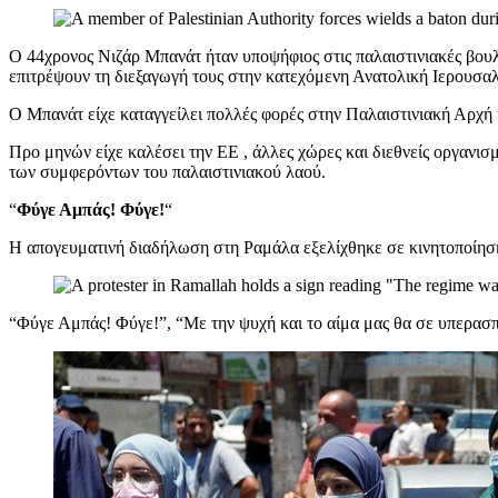
Ο 44χρονος Νιζάρ Μπανάτ ήταν υποψήφιος στις παλαιστινιακές βου
επιτρέψουν τη διεξαγωγή τους στην κατεχόμενη Ανατολική Ιερουσα
Ο Μπανάτ είχε καταγγείλει πολλές φορές στην Παλαιστινιακή Αρχή
Προ μηνών είχε καλέσει την ΕΕ , άλλες χώρες και διεθνείς οργανι
των συμφερόντων του παλαιστινιακού λαού.
“
Φύγε Αμπάς! Φύγε!
“
Η απογευματινή διαδήλωση στη Ραμάλα εξελίχθηκε σε κινητοποίηση
“Φύγε Αμπάς! Φύγε!”, “Με την ψυχή και το αίμα μας θα σε υπερασπ