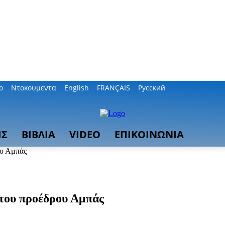
ο
Ντοκουμεντα
English
FRANÇAIS
Русский
ΙΣ
ΒΙΒΛΙΑ
VIDEO
ΕΠΙΚΟΙΝΩΝΙΑ
ου Αμπάς
 του προέδρου Αμπάς