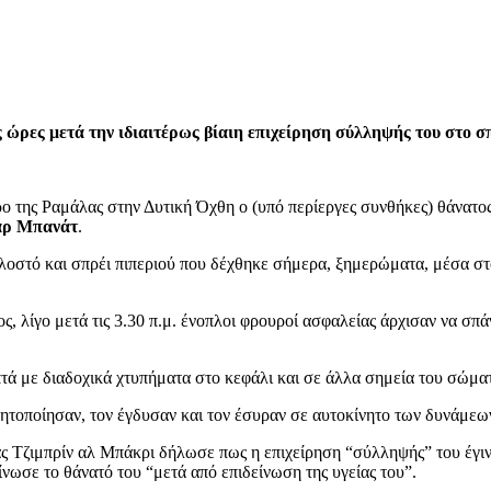
 ώρες μετά την ιδιαιτέρως βίαιη επιχείρηση σύλληψής του στο σ
της Ραμάλας στην Δυτική Όχθη ο (υπό περίεργες συνθήκες) θάνατος 
άρ Μπανάτ
.
 λοστό και σπρέι πιπεριού που δέχθηκε σήμερα, ξημερώματα, μέσα σ
ς, λίγο μετά τις 3.30 π.μ. ένοπλοι φρουροί ασφαλείας άρχισαν να σπ
πτά με διαδοχικά χτυπήματα στο κεφάλι και σε άλλα σημεία του σώμα
νητοποίησαν, τον έγδυσαν και τον έσυραν σε αυτοκίνητο των δυνάμε
ας Τζιμπρίν αλ Μπάκρι δήλωσε πως η επιχείρηση “σύλληψής” του έγι
οίνωσε το θάνατό του “μετά από επιδείνωση της υγείας του”.