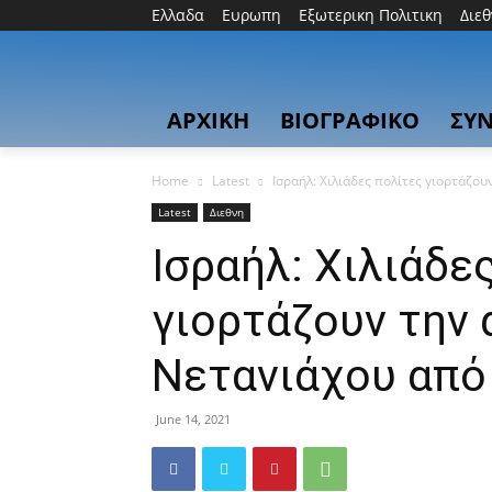
Ελλαδα
Ευρωπη
Εξωτερικη Πολιτικη
Διε
ΑΡΧΙΚΗ
ΒΙΟΓΡΑΦΙΚΟ
ΣΥΝ
Home
Latest
Ισραήλ: Χιλιάδες πολίτες γιορτάζο
Latest
Διεθνη
Ισραήλ: Χιλιάδε
γιορτάζουν την
Νετανιάχου από
June 14, 2021