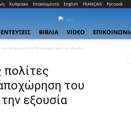
θνη
Κυπριακο
Ντοκουμεντα
English
FRANÇAIS
Русский
ΕΝΤΕΥΞΕΙΣ
ΒΙΒΛΙΑ
VIDEO
ΕΠΙΚΟΙΝΩΝΙ
υν την αποχώρηση του Νετανιάχου από την εξουσία
ς πολίτες
 αποχώρηση του
 την εξουσία