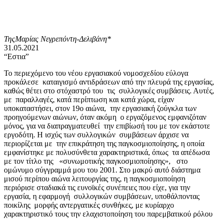
ΤηςΜαρίας Νεγρεπόντη-Δελιβάνη*
31.05.2021
“Εστια”
Το περιεχόμενο του νέου εργασιακού νομοσχεδίου εύλογα
προκάλεσε καταιγισμό αντιδράσεων από την πλευρά της εργασίας,
καθώς θέτει στο στόχαστρό του τις συλλογικές συμβάσεις. Αυτές,
με παραλλαγές, κατά περίπτωση και κατά χώρα, είχαν
υποκαταστήσει, στον 19ο αιώνα, την εργασιακή ζούγκλα των
προηγούμενων αιώνων, όταν ακόμη ο εργαζόμενος εμφανιζόταν
μόνος, για να διαπραγματευθεί την επιβίωσή του με τον εκάστοτε
εργοδότη. Η ισχύς των συλλογικών συμβάσεων άρχισε να
περιορίζεται με την επικράτηση της παγκοσμιοποίησης, η οποία
εμφανίστηκε με πολυσύνθετα χαρακτηριστικά, όπως τα απέδωσα
με τον τίτλο της «συνωμοτικής παγκοσμιοποίησης», στο
ομώνυμο σύγγραμμά μου του 2001. Στο μακρύ αυτό διάστημα
μισού περίπου αιώνα λειτουργίας της, η παγκοσμιοποίηση
περιόρισε σταδιακά τις ευνοϊκές συνέπειες που είχε, για την
εργασία, η εφαρμογή συλλογικών συμβάσεων, υποθάλποντας
ποικίλης μορφής αντεργατικές συνθήκες, με κυρίαρχο
χαρακτηριστικό τους την ελαχιστοποίηση του παρεμβατικού ρόλου