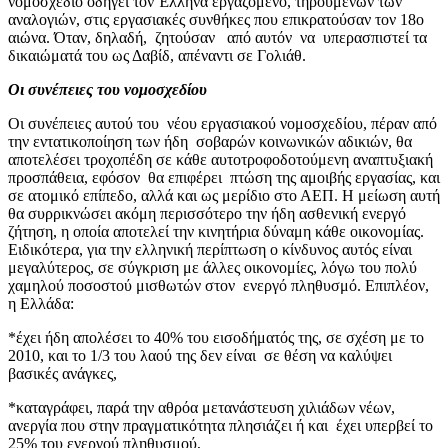
νομοσχέδιο οδηγεί τον Έλληνα εργαζόμενο, τηρουμένων των
αναλογιών, στις εργασιακές συνθήκες που επικρατούσαν τον 18ο
αιώνα. Όταν, δηλαδή, ζητούσαν από αυτόν να υπερασπιστεί τα
δικαιώματά του ως Δαβίδ, απέναντι σε Γολιάθ.
Οι συνέπειες του νομοσχεδίου
Οι συνέπειες αυτού του νέου εργασιακού νομοσχεδίου, πέραν από
την εντατικοποίηση των ήδη σοβαρών κοινωνικών αδικιών, θα
αποτελέσει τροχοπέδη σε κάθε αυτοτροφοδοτούμενη αναπτυξιακή
προσπάθεια, εφόσον θα επιφέρει πτώση της αμοιβής εργασίας, και
σε ατομικό επίπεδο, αλλά και ως μερίδιο στο ΑΕΠ. Η μείωση αυτή
θα συρρικνώσει ακόμη περισσότερο την ήδη ασθενική ενεργό
ζήτηση, η οποία αποτελεί την κινητήρια δύναμη κάθε οικονομίας.
Ειδικότερα, για την ελληνική περίπτωση ο κίνδυνος αυτός είναι
μεγαλύτερος, σε σύγκριση με άλλες οικονομίες, λόγω του πολύ
χαμηλού ποσοστού μισθωτών στον ενεργό πληθυσμό. Επιπλέον,
η Ελλάδα:
*έχει ήδη απολέσει το 40% του εισοδήματός της, σε σχέση με το
2010, και το 1/3 του λαού της δεν είναι σε θέση να καλύψει
βασικές ανάγκες,
*καταγράφει, παρά την αθρόα μετανάστευση χιλιάδων νέων,
ανεργία που στην πραγματικότητα πλησιάζει ή και έχει υπερβεί το
25% του ενεργού πληθυσμού,