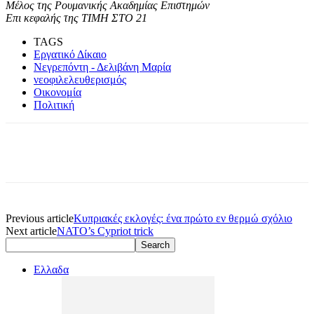
Μέλος της Ρουμανικής Ακαδημίας Επιστημών
Επι κεφαλής της ΤΙΜΗ ΣΤΟ 21
TAGS
Εργατικό Δίκαιο
Νεγρεπόντη - Δελιβάνη Μαρία
νεοφιλελευθερισμός
Οικονομία
Πολιτική
Previous article
Κυπριακές εκλογές: ένα πρώτο εν θερμώ σχόλιο
Next article
NATO’s Cypriot trick
Ελλαδα