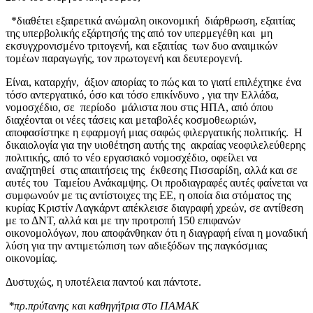
*διαθέτει εξαιρετικά ανώμαλη οικονομική διάρθρωση, εξαιτίας
της υπερβολικής εξάρτησής της από τον υπερμεγέθη και μη
εκσυγχρονισμένο τριτογενή, και εξαιτίας των δυο αναιμικών
τομέων παραγωγής, τον πρωτογενή και δευτερογενή.
Είναι, καταρχήν, άξιον απορίας το πώς και το γιατί επιλέχτηκε ένα
τόσο αντεργατικό, όσο και τόσο επικίνδυνο , για την Ελλάδα,
νομοσχέδιο, σε περίοδο μάλιστα που στις ΗΠΑ, από όπου
διαχέονται οι νέες τάσεις και μεταβολές κοσμοθεωριών,
αποφασίστηκε η εφαρμογή μιας σαφώς φιλεργατικής πολιτικής. Η
δικαιολογία για την υιοθέτηση αυτής της ακραίας νεοφιλελεύθερης
πολιτικής, από το νέο εργασιακό νομοσχέδιο, οφείλει να
αναζητηθεί στις απαιτήσεις της έκθεσης Πισσαρίδη, αλλά και σε
αυτές του Ταμείου Ανάκαμψης. Οι προδιαγραφές αυτές φαίνεται να
συμφωνούν με τις αντίστοιχες της ΕΕ, η οποία δια στόματος της
κυρίας Κριστίν Λαγκάρντ απέκλεισε διαγραφή χρεών, σε αντίθεση
με το ΔΝΤ, αλλά και με την προτροπή 150 επιφανών
οικονομολόγων, που αποφάνθηκαν ότι η διαγραφή είναι η μοναδική
λύση για την αντιμετώπιση των αδιεξόδων της παγκόσμιας
οικονομίας.
Δυστυχώς, η υποτέλεια παντού και πάντοτε.
*πρ.πρύτανης και καθηγήτρια στο ΠΑΜΑΚ