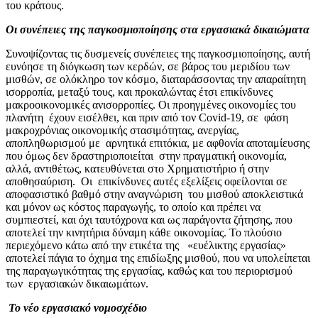
του κράτους.
Οι συνέπειες της παγκοσμιοποίησης στα εργασιακά δικαιώματα
Συνοψίζοντας τις δυσμενείς συνέπειες της παγκοσμιοποίησης, αυτή
ευνόησε τη διόγκωση των κερδών, σε βάρος του μεριδίου των
μισθών, σε ολόκληρο τον κόσμο, διαταράσσοντας την απαραίτητη
ισορροπία, μεταξύ τους, και προκαλώντας έτσι επικίνδυνες
μακροοικονομικές ανισορροπίες. Οι προηγμένες οικονομίες του
πλανήτη έχουν εισέλθει, και πριν από τον
Covid
-19, σε φάση
μακροχρόνιας οικονομικής στασιμότητας, ανεργίας,
αποπληθωρισμού με αρνητικά επιτόκια, με αφθονία αποταμίευσης
που όμως δεν δραστηριοποιείται στην πραγματική οικονομία,
αλλά, αντιθέτως, κατευθύνεται στο Χρηματιστήριο ή στην
αποθησαύριση. Οι επικίνδυνες αυτές εξελίξεις οφείλονται σε
αποφασιστικό βαθμό στην αναγνώριση του μισθού αποκλειστικά
και μόνον ως κόστος παραγωγής, το οποίο και πρέπει να
συμπιεστεί, και όχι ταυτόχρονα και ως παράγοντα ζήτησης, που
αποτελεί την κινητήρια δύναμη κάθε οικονομίας. Το πλούσιο
περιεχόμενο κάτω από την ετικέτα της «ευέλικτης εργασίας»
αποτελεί πάγια το όχημα της επιδίωξης μισθού, που να υπολείπεται
της παραγωγικότητας της εργασίας, καθώς και του περιορισμού
των εργασιακών δικαιωμάτων.
Το νέο εργασιακό νομοσχέδιο