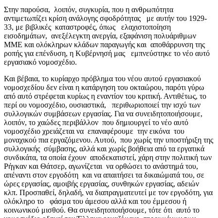
Στην παρούσα, λοιπόν, συγκυρία, που η ανθρωπότητα
αντιμετωπίζει κρίση ανάλογης σφοδρότητας με αυτήν του 1929-
33, με βιβλικές καταστροφές, όπως ελαχιστοποίηση
εισοδημάτων, ανεξέλεγκτη ανεργία, εξαφάνιση πολυάριθμων
ΜΜΕ και ολόκληρων κλάδων παραγωγής και αποθάρρυνση της
ροπής για επένδυση, η Κυβέρνησή μας εμπνεύστηκε το νέο αυτό
εργασιακό νομοσχέδιο.
Και βέβαια, το κυρίαρχο πρόβλημα του νέου αυτού εργασιακού
νομοσχεδίου δεν είναι η κατάργηση του οκταώρου, παρότι γύρω
από αυτό στρέφεται κυρίως η εναντίον του κριτική. Αντιθέτως, το
περί ου νομοσχέδιο, ουσιαστικά, περιθωριοποιεί την ισχύ των
συλλογικών συμβάσεων εργασίας. Για να συνειδητοποιήσουμε,
λοιπόν, το χαώδες περιβάλλον που δημιουργεί το νέο αυτό
νομοσχέδιο χρειάζεται να επαναφέρουμε την εικόνα του
μοναχικού πια εργαζόμενου. Αυτού, που χωρίς την υποστήριξη της
συλλογικής σύμβασης, αλλά και χωρίς βοήθεια από τα εργατικά
συνδικάτα, τα οποία έχουν αποδεκατιστεί, χάρη στην πολιτική των
Ρήγκαν και Θάτσερ, αγωνίζεται να ορθώσει το ανάστημά του,
απέναντι στον εργοδότη και να απαιτήσει τα δικαιώματά του, σε
ώρες εργασίας, αμοιβής εργασίας, συνθηκών εργασίας, αδειών
κλπ. Προσπαθεί, δηλαδή, να διαπραγματευτεί με τον εργοδότη, για
ολόκληρο το φάσμα του άμεσου αλλά και του έμμεσου ή
κοινωνικού μισθού. Θα συνειδητοποιήσουμε, τότε ότι αυτό το