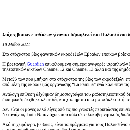
Στόχος βίαιων επιθέσεων γίνονται Ισραηλινοί και Παλαιστίνιοι
18 Μαΐου 2021
Στο στόχαστρο βίας φανατικών ακροδεξιών Εβραίων εποίκων βρίσκοντ
Η βρετανική
Guardian
επικαλούμενη σήμερα αναφορές ισραηλινών Μ
τηλεοπτικών δικτύων Channel 12 kai Channel 13 αλλά και της δημ
Μεταξύ των που μπήκαν στο στόχαστρο της βίας των ακροδεξιών επ
από μέλη της ακροδεξιάς οργάνωσης “La Familia” ενώ κάλυπταν τι
Ανάλογη επίθεση δέχθηκαν δημοσιογράφοι του ραδιοτηλεοπτικού δι
διαδήλωση δέχθηκε κλωτσιές και χτυπήματα από μοτοσικλετιστή με
Δεν είναι οι μόνες αλλά λίγες από τις πιο γνωστές περιπτώσεις ε
Νετανιάχου, Γιαίρ Νετανιάχου, που κάλεσε φιλοκυβερνητικούς δια
Ακόμη χειρότερα, βεβαίως, είναι τα πράγματα για τους Παλαιστίνι
γιατί προσπαθούν να κάνουν τη δουλειά τους.