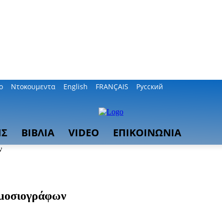
ο
Ντοκουμεντα
English
FRANÇAIS
Русский
ΙΣ
ΒΙΒΛΙΑ
VIDEO
ΕΠΙΚΟΙΝΩΝΙΑ
ν
ημοσιογράφων