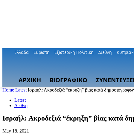
Ελλαδα
Ευρωπη
Εξωτερικη Πολιτικη
Διεθνη
Κυπριακ
ΑΡΧΙΚΗ
ΒΙΟΓΡΑΦΙΚΟ
ΣΥΝΕΝΤΕΥΞΕ
Home
Latest
Ισραήλ: Ακροδεξιά “έκρηξη” βίας κατά δημοσιογράφω
Latest
Διεθνη
Ισραήλ: Ακροδεξιά “έκρηξη” βίας κατά δ
May 18, 2021