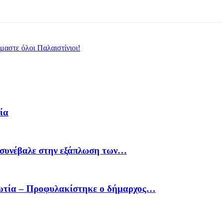
μαστε όλοι Παλαιστίνιοι!
ία
υ συνέβαλε στην εξάπλωση των…
οιωτία – Προφυλακίστηκε ο δήμαρχος…