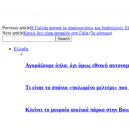
Previous article
Η Γαλλία αψηφά τις απαγορεύσεις και διαδηλώνει: Εί
Next article
Κανείς δεν είναι ασφαλής στη Γάζα (5ο μήνυμα)
Ελλαδα
Αγοράζουμε όπλα, όχι όμως εθνική αυτονομ
Τι είναι το σπάνιο «πολωμένο μελτέμι» πο
Κλείνει το μοιραίο αιολικό πάρκο στην Β