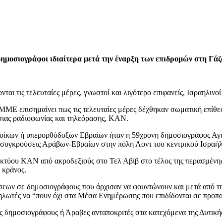
 δημοσιογράφοι ιδιαίτερα μετά την έναρξη των επιδρομών στη Γάζ
αι τις τελευταίες μέρες, γνωστοί και λιγότερο επιφανείς, Ισραηλιν
ΜΕ επισημαίνει πως τις τελευταίες μέρες δέχθηκαν σωματική επίθεσ
όσιας ραδιοφωνίας και τηλεόρασης, KAN.
οίκων ή υπερορθόδοξων Εβραίων ήταν η 59χρονη δημοσιογράφος Αγιά
ς συγκρούσεις Αράβων-Εβραίων στην πόλη Λοντ του κεντρικού Ισραήλ
κτύου ΚΑΝ από ακροδεξιούς στο Τελ Αβίβ στο τέλος της περασμένης
 κράνος.
πιθέσεων σε δημοσιογράφους που άρχισαν να φουντώνουν και μετά από
δηλωτές να “πουν όχι στα Μέσα Ενημέρωσης που επιδίδονται σε προπ
ους δημοσιογράφους ή Άραβες ανταποκριτές στα κατεχόμενα της Δυτική