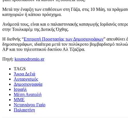
Μετά την έναρξη των επιθέσεων στη Γάζα, στις 10 Μάη, τα πράγματ
κατηγοριών ή κάποιο πρόσχημα.
Ανάμεσά τους, είναι και ο παλαιστινιακής καταγωγής Ιορδανός οπερ
στην Τουλκαρέμ της Δυτικής Όχθης.
Η διεθνής “
Επιτροπή Προστασίας των Δημοσιογράφων
” απευθύνει 
δημοσιογράφων, ιδιαίτερα μετά τον πολύκροτο βομβαρδισμό πολυώρ
ΑΡ και του τηλεοπτικού δικτύου Αλ Τζαζίρα.
Πηγή:
kosmodromio.gr
TAGS
Άκρα Δεξιά
Αυταρχισμός
Δημοσιογραφία
Ισραήλ
Μέση Ανατολή
ΜΜΕ
Νετανιάχου Γιαίρ
Παλαιστίνη