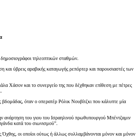
α
οί δημοσιογράφοι τηλεοπτικών σταθμών.
η και ύβρεις αραβικής καταγωγής ρεπόρτερ και παρουσιαστές των
λα Χάσον και το συνεργείο της που δέχθηκαν επίθεση με πέτρες
.
 βδομάδας, όταν ο οπερατέρ Ρόλικ Νουβίτζκι που κάλυπτε μία
 την ανάρτηση του γιου του Ισραηλινού πρωθυπουργού Μπέντζαμιν
αγάνδα κατά του σιωνισμού”.
ς Όχθης, οι οποίοι ούτως ή άλλως συλλαμβάνονται μόνον και μόνον