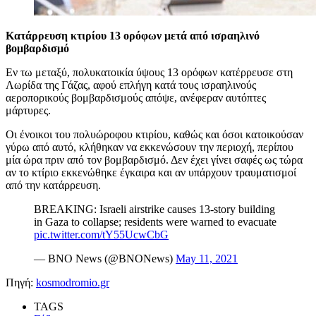
Κατάρρευση κτιρίου 13 ορόφων μετά από ισραηλινό
βομβαρδισμό
Εν τω μεταξύ, πολυκατοικία ύψους 13 ορόφων κατέρρευσε στη
Λωρίδα της Γάζας, αφού επλήγη κατά τους ισραηλινούς
αεροπορικούς βομβαρδισμούς απόψε, ανέφεραν αυτόπτες
μάρτυρες.
Οι ένοικοι του πολυώροφου κτιρίου, καθώς και όσοι κατοικούσαν
γύρω από αυτό, κλήθηκαν να εκκενώσουν την περιοχή, περίπου
μία ώρα πριν από τον βομβαρδισμό. Δεν έχει γίνει σαφές ως τώρα
αν το κτίριο εκκενώθηκε έγκαιρα και αν υπάρχουν τραυματισμοί
από την κατάρρευση.
BREAKING: Israeli airstrike causes 13-story building
in Gaza to collapse; residents were warned to evacuate
pic.twitter.com/tY55UcwCbG
— BNO News (@BNONews)
May 11, 2021
Πηγή:
kosmodromio.gr
TAGS