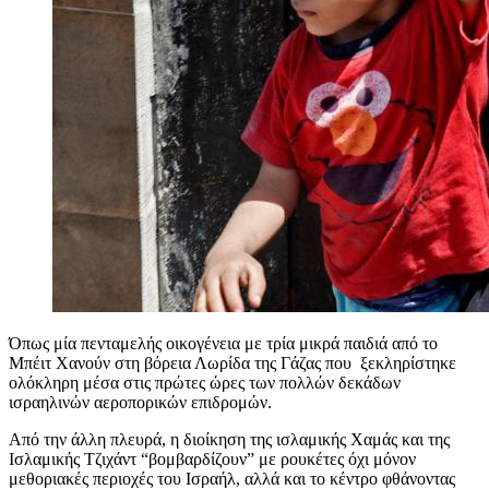
Όπως μία πενταμελής οικογένεια με τρία μικρά παιδιά από το
Μπέιτ Χανούν στη βόρεια Λωρίδα της Γάζας που ξεκληρίστηκε
ολόκληρη μέσα στις πρώτες ώρες των πολλών δεκάδων
ισραηλινών αεροπορικών επιδρομών.
Από την άλλη πλευρά, η διοίκηση της ισλαμικής Χαμάς και της
Ισλαμικής Τζιχάντ “βομβαρδίζουν” με ρουκέτες όχι μόνον
μεθοριακές περιοχές του Ισραήλ, αλλά και το κέντρο φθάνοντας