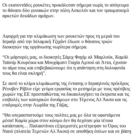
Οι εκατοντάδες ρουκέτες προκάλεσαν σήμερα νωρίς το απόγευμα
το θάνατο δύο γυναικών στην πόλη Ασκελόν και τον τραυματισμό
αρκετών δεκάδων αμάχων.
Aφορμή για την κλιμάκωση των ρουκετών προς τη μεριά του
Ισραήλ από την Ισλαμική Τζιχάντ έδωσε ο θάνατος τριών
διοικητών της οργάνωσης νωρίτερα σήμερα.
“Οι μάρτυρές μας, οι διοικητές Σάμιχ Φαχίμ αλ Μαμλούκ, Καμάλ
Ταϊσιίρ Κουρέικα και Μουχάμαντ Γιαχία Αμπού αλ Άττα, έχυσαν
το αίμα τους και επιβεβαιώνουμε ότι η απάντηση στη δολοφονία
τους θα είναι σκληρή”.
Σε αυτό το κλίμα κλιμάκωσης της έντασης ο Ισραηλινός πρόεδρος
Ρέουβεν Ρίβλιν είχε γεύμα εργασίας το μεσημέρι με τους πρέσβεις
χωρών της ΕΕ προσπαθώντας να δικαιολογήσει τα έκτροπα και τις
εισβολές των κατοχικών δυνάμεων στο Τέμενος Αλ Άκσα και τις
επιδρομές στην Λωρίδα της Γάζας.
“Θα υπερασπιστούμε τους πολίτες μας με όλα τα υφιστάμενα
μέσα! Καμία χώρα στον κόσμο δεν θα δεχόταν μία τέτοια
κατάσταση… Παλαιστίνιοι εξτρεμιστές μετέτρεψαν το Όρος του
Ναού (πλατεία Τεμενών Αλ Άκσα) σε αποθήκη όπλων και σε βάση