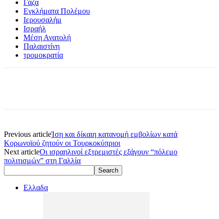
Γάζα
Εγκλήματα Πολέμου
Ιερουσαλήμ
Ισραήλ
Μέση Ανατολή
Παλαιστίνη
τρομοκρατία
Previous article
Ίση και δίκαιη κατανομή εμβολίων κατά
Κορωνοϊού ζητούν οι Τουρκοκύπριοι
Next article
Οι ισραηλινοί εξτρεμιστές εξάγουν “πόλεμο
πολιτισμών” στη Γαλλία
Ελλαδα