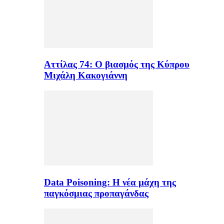
Αττίλας 74: Ο βιασμός της Κύπρου
Μιχάλη Κακογιάννη
Data Poisoning: Η νέα μάχη της
παγκόσμιας προπαγάνδας