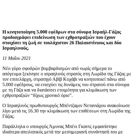
Η κινητοποίηση 5.000 εφέδρων στα σύνορα Ισραήλ-Γάζας
προδιαγράφει επιδείνωση των εχθροπραξιών που έχουν
στοιχίσει τη ζωή σε τουλάχιστον 26 Παλαιστίνιους και δύο
Ισραηλινούς.
11 Μαΐου 2021
Νέο γύρο σφοδρών βομβαρδισμών από νωρίς σήμερα το
απόγευμα ξεκίνησε ο ισραηλινός στρατός στη Λωρίδα της Γάζας με
τον επιτελάρχη, στρατηγό Αβίβ Κοχάβι να κινητοποιεί πάνω από
5.000 εφέδρους, να ενισχύει τις δυνάμεις του στρατού στα σύνορα
με τη Γάζα και να διατάσσει ετοιμότητα για κλιμάκωση των
εχθροπραξιών “δίχως χρονικό όριο”.
Ο Ισραηλινός πρωθυπουργός Μπέντζαμιν Νετανιάχου ανακοίνωσε
λίγο μετά τις 16.30 την κλιμάκωση των επιθέσεων στη Λωρίδα της
Γάζας.
Παράλληλα ο υπουργός Άμυνας Μπένι Γκαντς εμφανίστηκε
ιδιαίτερα απειλητικός μετά την μεσημεριανή συνάντησή του με