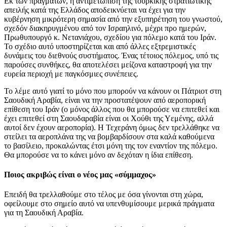
Εκ των πραγμάτων, η αντιμετώπιση της τουρκικής στρατιωτικής
απειλής κατά της Ελλάδος αποδεικνύεται να έχει για την
κυβέρνηση μικρότερη σημασία από την εξυπηρέτηση του γνωστού,
σχεδόν διακηρυγμένου από τον Ισραηλινό, μέχρι προ ημερών,
Πρωθυπουργό κ. Νετανιάχου, σχεδίου για πόλεμο κατά του Ιράν.
Το σχέδιο αυτό υποστηρίζεται και από άλλες εξτρεμιστικές
δυνάμεις του διεθνούς συστήματος. Ένας τέτοιος πόλεμος, υπό τις
παρούσες συνθήκες, θα αποτελέσει μείζονα καταστροφή για την
ευρεία περιοχή με παγκόσμιες συνέπειες.
Το λέμε αυτό γιατί το μόνο που μπορούν να κάνουν οι Πάτριοτ στη
Σαουδική Αραβία, είναι να την προστατέψουν από αεροπορική
επίθεση του Ιράν (ο μόνος άλλος που θα μπορούσε να επιτεθεί και
έχει επιτεθεί στη Σαουδαραβία είναι οι Χούθι της Υεμένης, αλλά
αυτοί δεν έχουν αεροπορία). Η Τεχεράνη όμως δεν τρελλάθηκε να
στείλει τα αεροπλάνα της να βομβαρδίσουν στα καλά καθούμενα
το βασίλειο, προκαλώντας έτσι μόνη της τον εναντίον της πόλεμο.
Θα μπορούσε να το κάνει μόνο αν δεχόταν η ίδια επίθεση.
Ποιος ακριβώς είναι ο νέος μας «σύμμαχος»
Επειδή θα τρελλαθούμε στο τέλος με όσα γίνονται στη χώρα,
οφείλουμε στο σημείο αυτό να υπενθυμίσουμε μερικά πράγματα
για τη Σαουδική Αραβία.