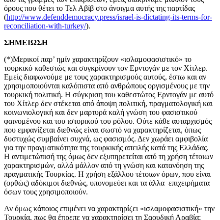
όρους που θέτει το Τελ Αβίβ στο άνοιγμα αυτής της παρτίδας
(
http://www.defenddemocracy.press/israel-is-dictating-its-terms-for-
reconciliation-with-turkey/
).
ΣΗΜΕΙΩΣΗ
(*)Μερικοί παρ’ ημίν χαρακτηρίζουν «ισλαμοφασιστικό» το
τουρκικό καθεστώς και συγκρίνουν τον Ερντογάν με τον Χίτλερ.
Εμείς διαφωνούμε με τους χαρακτηρισμούς αυτούς, έστω και αν
χρησιμοποιούνται καλόπιστα από ανθρώπους οργισμένους με την
τουρκική πολιτική. Η σύγκριση του καθεστώτος Ερντογάν με αυτό
του Χίτλερ δεν στέκεται από άποψη πολιτική, πραγματολογική και
κοινωνιολογική και δεν μαρτυρά καλή γνώση του φασιστικού
φαινομένου και του ιστορικού του ρόλου. Ούτε κάθε αυταρχισμός
που εμφανίζεται διεθνώς είναι σωστό να χαρακτηρίζεται, όπως
δυστυχώς συμβαίνει συχνά, ως φασισμός. Δεν χωράει αμφιβολία
για την πραγματικότητα της τουρκικής απειλής κατά της Ελλάδας.
Η αντιμετώπισή της όμως δεν εξυπηρετείται από τη χρήση τέτοιων
χαρακτηρισμών, αλλά μάλλον από τη γνώση και κατανόηση της
πραγματικής Τουρκίας. Η χρήση εξάλλου τέτοιων όρων, που είναι
(ορθώς) αδόκιμοι διεθνώς, υπονομεύει και τα άλλα επιχειρήματα
όσων τους χρησιμοποιούν.
Αν όμως κάποιος επιμένει να χαρακτηρίζει «ισλαμοφασιστική» την
Τουρκία, πως θα έπρεπε να χαρακτηρίσει τη Σαουδική Αραβία;