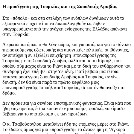
Η προσέγγιση της Τουρκίας και της Σαουδικής Αραβίας
Στο «πόπολο» και στα στελέχη των ενόπλων δυνάμεων αυτά τα
εξωφρενικά επιχειρείται να δικαιολογηθούν ως δήθεν
υπαγορευόμενα από την ανάγκη ενίσχυσης της Ελλάδας απέναντι
στην Τουρκία.
Διερωτώμαι όμως τι θα λένε αύριο, και για αυτά, και για το σύνολο
της ασκούμενης εξωτερικής και αμυντικής πολιτικής, οι ιθύνοντες,
αν επιτύχει η εν εξελίξει επιχείρηση επαναπροσέγγισης της
Τουρκίας με τη Σαουδική Αραβία, αλλά και με το Ισραήλ, του
οποίου σύμμαχος είναι το Ριάντ και με τη δική του ενθάρρυνση και
συνδρομή έχει επέμβει στην Υεμένη. Γιατί βέβαια μια τέτοια
«επαναπροσέγγιση Σαουδικής Αραβίας και Τουρκίας, αν γίνει
δυνατή, δεν θα είναι παρά το πρώτο κεφάλαιο μιας
επαναπροσέγγισης Ισραήλ και Τουρκίας, σε αυτήν θα ανοίξει το
δρόμο.
Δεν πρόκειται για σενάριο επιστημονικής φαντασίας. Είναι κάτι που
ήδη επιχειρείται, έστω και αν δεν μπορούμε, φυσικά, να είμαστε
βέβαιοι για το αποτέλεσμα εκ των προτέρων.
Ο κ. Τσαβούσογλου μεταβαίνει ήδη τις επόμενες μέρες στο Ριάντ.
Το έδαφος όμως για μια «προσέγγιση» το άνοιξε ήδη η ‘Αγκυρα