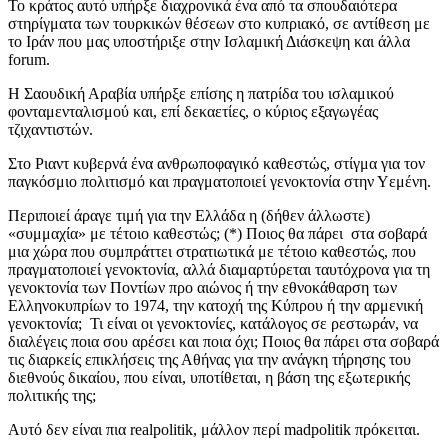
Το κράτος αυτό υπήρξε διαχρονικά ένα από τα σπουδαιότερα
στηρίγματα των τουρκικών θέσεων στο κυπριακό, σε αντίθεση με
το Ιράν που μας υποστήριξε στην Ισλαμική Διάσκεψη και άλλα
forum.
Η Σαουδική Αραβία υπήρξε επίσης η πατρίδα του ισλαμικού
φονταμενταλισμού και, επί δεκαετίες, ο κύριος εξαγωγέας
τζιχαντιστών.
Στο Ριαντ κυβερνά ένα ανθρωποφαγικό καθεστώς, στίγμα για τον
παγκόσμιο πολιτισμό και πραγματοποιεί γενοκτονία στην Υεμένη.
Περιποιεί άραγε τιμή για την Ελλάδα η (δήθεν άλλωστε)
«συμμαχία» με τέτοιο καθεστώς; (*) Ποιος θα πάρει στα σοβαρά
μια χώρα που συμπράττει στρατιωτικά με τέτοιο καθεστώς, που
πραγματοποιεί γενοκτονία, αλλά διαμαρτύρεται ταυτόχρονα για τη
γενοκτονία των Ποντίων προ αιώνος ή την εθνοκάθαρση των
Ελληνοκυπρίων το 1974, την κατοχή της Κύπρου ή την αρμενική
γενοκτονία; Τι είναι οι γενοκτονίες, κατάλογος σε ρεστωράν, να
διαλέγεις ποια σου αρέσει και ποια όχι; Ποιος θα πάρει στα σοβαρά
τις διαρκείς επικλήσεις της Αθήνας για την ανάγκη τήρησης του
διεθνούς δικαίου, που είναι, υποτίθεται, η βάση της εξωτερικής
πολιτικής της;
Αυτό δεν είναι πια realpolitik, μάλλον περί madpolitik πρόκειται.