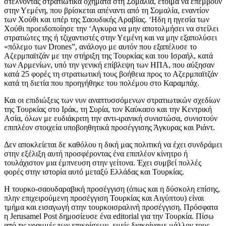
στέλνοντας στρατιωτικά οχήματα στη Σομαλία, έτοιμα να επέμβουν
στην Υεμένη, που βρίσκεται απέναντι από τη Σομαλία, εναντίον
των Χούθι και υπέρ της Σαουδικής Αραβίας. ‘Ηδη η ηγεσία των
Χούθι προειδοποίησε την ‘Αγκυρα να μην αποτολμήσει να στείλει
στρατιώτες της ή τζιχαντιστές στην Υεμένη και να μην εξαπολύσει
«πόλεμο των Drones”, ανάλογο με αυτόν που εξαπέλυσε το
Αζερμπαϊτζάν με την στήριξη της Τουρκίας και του Ισραήλ, κατά
των Αρμενίων, υπό την γενική επίβλεψη των ΗΠΑ, που αύξησαν
κατά 25 φορές τη στρατιωτική τους βοήθεια προς το Αζερμπαϊτζάν
κατά τη διετία που προηγήθηκε του πολέμου στο Καραμπάχ.
Και οι επιδιώξεις των νυν αναπτυσσόμενων στρατιωτικών σχεδίων
της Τουρκίας στο Ιράκ, τη Συρία, τον Καύκασο και την Κεντρική
Ασία, όλων με ευδιάκριτη την αντι-ιρανική συνιστώσα, συνιστούν
επιπλέον στοιχεία υποβοηθητικά προσέγγισης Άγκυρας και Ριάντ.
Δεν αποκλείεται δε καθόλου η δική μας πολιτική να έχει συνδράμει
στην εξέλιξη αυτή προσφέροντας ένα επιπλέον κίνητρο ή
τουλάχιστον μια έμπνευση στην γείτονα. Έχει συμβεί πολλές
φορές στην ιστορία αυτό μεταξύ Ελλάδας και Τουρκίας.
Η τουρκο-σαουδαραβική προσέγγιση (όπως και η δύσκολη επίσης,
πλην επιχειρούμενη προσέγγιση Τουρκίας και Αιγύπτου) είναι
τμήμα και εισαγωγή στην τουρκοισραλινή προσέγγιση. Πρόσφατα
η Jerusamel Post δημοσίευσε ένα editorial για την Τουρκία. Πίσω
από τις γραμμές των επικρίσεων, εμείς διακρίναμε μάλλον τους