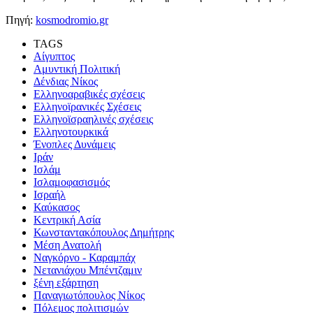
Πηγή:
kosmodromio.gr
TAGS
Αίγυπτος
Αμυντική Πολιτική
Δένδιας Νίκος
Ελληνοαραβικές σχέσεις
Ελληνοϊρανικές Σχέσεις
Ελληνοϊσραηλινές σχέσεις
Ελληνοτουρκικά
Ένοπλες Δυνάμεις
Ιράν
Ισλάμ
Ισλαμοφασισμός
Ισραήλ
Καύκασος
Κεντρική Ασία
Κωνσταντακόπουλος Δημήτρης
Μέση Ανατολή
Ναγκόρνο - Καραμπάχ
Νετανιάχου Μπέντζαμιν
ξένη εξάρτηση
Παναγιωτόπουλος Νίκος
Πόλεμος πολιτισμών