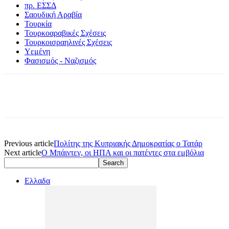
πρ. ΕΣΣΔ
Σαουδική Αραβία
Τουρκία
Τουρκοαραβικές Σχέσεις
Τουρκοισραηλινές Σχέσεις
Υεμένη
Φασισμός - Ναζισμός
Previous article
Πολίτης της Κυπριακής Δημοκρατίας ο Τατάρ
Next article
Ο Μπάιντεν, οι ΗΠΑ και οι πατέντες στα εμβόλια
Ελλαδα