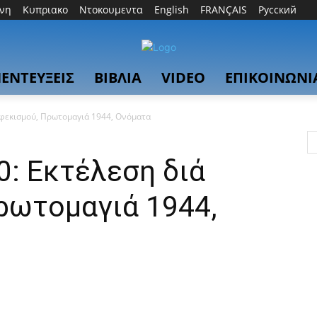
θνη
Κυπριακο
Ντοκουμεντα
English
FRANÇAIS
Русский
ΕΝΤΕΥΞΕΙΣ
ΒΙΒΛΙΑ
VIDEO
ΕΠΙΚΟΙΝΩΝΙ
ουφεκισμού, Πρωτομαγιά 1944, Oνόματα
0: Εκτέλεση διά
ρωτομαγιά 1944,