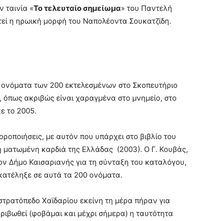
 ταινία «
Το τελευταίο σημείωμα
» του Παντελή
εί η ηρωική μορφή του Ναπολέοντα Σουκατζίδη.
 ονόματα των 200 εκτελεσμένων στο Σκοπευτήριο
, όπως ακριβώς είναι χαραγμένα στο μνημείο, στο
ε το 2005.
φοροποιήσεις, με αυτόν που υπάρχει στο βιβλίο του
 η ματωμένη καρδιά της Ελλάδας (2003). Ο Γ. Κουβάς,
ον Δήμο Καισαριανής για τη σύνταξη του καταλόγου,
κατέληξε σε αυτά τα 200 ονόματα.
 στρατόπεδο Χαϊδαρίου εκείνη τη μέρα πήραν για
ριβωθεί (φοβάμαι και μέχρι σήμερα) η ταυτότητα