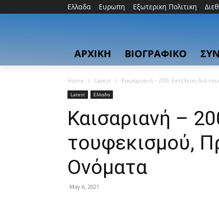
Ελλαδα
Ευρωπη
Εξωτερικη Πολιτικη
Διε
ΑΡΧΙΚΗ
ΒΙΟΓΡΑΦΙΚΟ
ΣΥΝ
Home
Latest
Καισαριανή – 200: Εκτέλεση διά τ
Latest
Ελλαδα
Καισαριανή – 20
τουφεκισμού, Π
Oνόματα
May 6, 2021