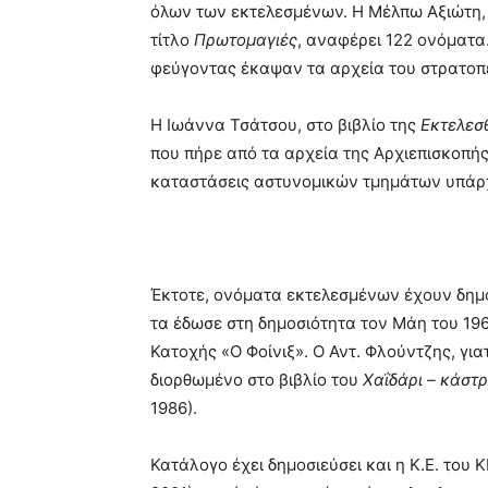
όλων των εκτελεσμένων. Η Μέλπω Αξιώτη, σ
τίτλο
Πρωτομαγιές
, αναφέρει 122 ονόματα.
φεύγοντας έκαψαν τα αρχεία του στρατοπ
Η Ιωάννα Τσάτσου, στο βιβλίο της
Εκτελεσ
που πήρε από τα αρχεία της Αρχιεπισκοπή
καταστάσεις αστυνομικών τμημάτων υπάρχ
Έκτοτε, ονόματα εκτελεσμένων έχουν δημοσ
τα έδωσε στη δημοσιότητα τον Μάη του 1
Κατοχής «Ο Φοίνιξ». Ο Αντ. Φλούντζης, γι
διορθωμένο στο βιβλίο του
Χαΐδάρι – κάστρ
1986).
Κατάλογο έχει δημοσιεύσει και η Κ.Ε. του 