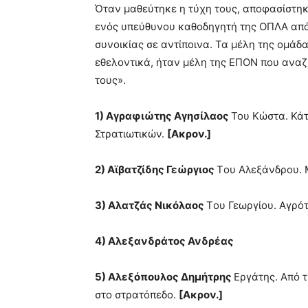
Όταν μαθεύτηκε η τύχη τους, αποφασίστηκ
ενός υπεύθυνου καθοδηγητή της ΟΠΛΑ από 
συνοικίας σε αντίποινα. Τα μέλη της ομά
εθελοντικά, ήταν μέλη της ΕΠΟΝ που ανα
τους».
1) Αγραφιώτης Αγησίλαος
Του Κώστα. Κάτ
Στρατιωτικών.
[Ακρον.]
2) Αϊβατζίδης Γεώργιος
Tου Αλεξάνδρου. 
3) Αλατζάς Νικόλαος
Tου Γεωργίου. Αγρότ
4) Αλεξανδράτος Ανδρέας
5) Αλεξόπουλος Δημήτρης
Εργάτης. Από 
στο στρατόπεδο.
[Ακρον.]