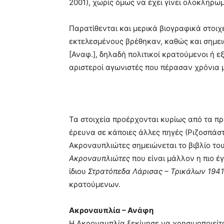
2001), χωρίς όμως να έχει γίνει ολοκληρω
Παρατίθενται και μερικά βιογραφικά στοιχε
εκτελεσμένους βρέθηκαν, καθώς και σημει
[Αναφ.], δηλαδή πολιτικοί κρατούμενοι ή ε
αριστεροί αγωνιστές που πέρασαν χρόνια μ
Τα στοιχεία προέρχονται κυρίως από τα π
έρευνα σε κάποιες άλλες πηγές (Ριζοσπάστης
Ακροναυπλιώτες σημειώνεται το βιβλίο το
Ακροναυπλιώτες
που είναι μάλλον η πιο έ
ίδιου
Στρατόπεδα Λάρισας – Τρικάλων 194
κρατούμενων.
Ακροναυπλία – Ανάφη
Η Ακροναυπλία ξεκίνησε να χρησιμοποιεί