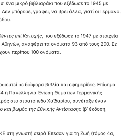
’ ένα μικρό βιβλιαράκι που εξέδωσε το 1945 με
 Δεν μπόρεσε, γράφει, να βρει άλλα, γιατί οι Γερμανοί
έδου.
θέντες επί Κατοχής
, που εξέδωσε το 1947 με στοιχεία
ς Αθηνών, αναφέρει τα ονόματα 93 από τους 200. Σε
ουν περίπου 100 ονόματα.
ιευτεί σε διάφορα βιβλία και εφημερίδες. Επίσημα
964 η Πανελλήνια Ένωση Θυμάτων Γερμανικής
ατρός στο στρατόπεδο Χαϊδαρίου, συνέταξε έναν
ο και βωμός της Εθνικής Αντίστασης
(β’ έκδοση,
ΚΚΕ στη γνωστή σειρά Έπεσαν για τη Ζωή (τόμος 4α,