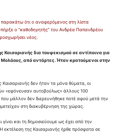
 παρακάτω ότι ο αναφερόμενος στη λίστα
υπήρξε ο “καθοδηγητής” του Ανδρέα Παπανδρέου
προσχωρήσει νέος.
ης Καισαριανής δια τουφεκισμού σε αντίποινα για
 Μολάους, από αντάρτες. Ήταν κρατούμενοι στην
ς Καισαριανής δεν ήταν τα μόνα θύματα, οι
ών «εφόνευσαν αυτοβούλως» άλλους 100
 που μάλλον δεν διερευνήθηκε ποτέ αφού μετά την
μετείχαν στη διακυβέρνηση της χώρας.
 γίνει και τη δημοσιεύουμε ως έχει από την
 Η εκτέλεση της Καισαριανής ήρθε πρόσφατα σε