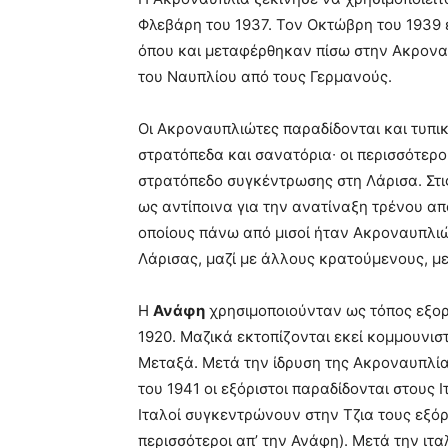
Φλεβάρη του 1937. Τον Οκτώβρη του 1939 
όπου και μεταφέρθηκαν πίσω στην Ακροναυ
του Ναυπλίου από τους Γερμανούς.
Οι Ακροναυπλιώτες παραδίδονται και τυπικ
στρατόπεδα και σανατόρια∙ οι περισσότεροι
στρατόπεδο συγκέντρωσης στη Λάρισα. Στις
ως αντίποινα για την ανατίναξη τρένου απ
οποίους πάνω από μισοί ήταν Ακροναυπλιώ
Λάρισας, μαζί με άλλους κρατούμενους, μ
Η
Ανάφη
χρησιμοποιούνταν ως τόπος εξορ
1920. Μαζικά εκτοπίζονται εκεί κομμουνισ
Μεταξά. Μετά την ίδρυση της Ακροναυπλία
του 1941 οι εξόριστοι παραδίδονται στους 
Ιταλοί συγκεντρώνουν στην Τζια τους εξόρι
περισσότεροι απ’ την Ανάφη). Μετά την ιτ