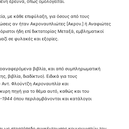
μένη έρευνα, όπως ομολογείται.
ία, με κάθε επιφύλαξη, για όσους από τους
ώσεις αν ήταν Ακροναυπλιώτες [Ακρον.] ή Αναφιώτες
ξόριστοι ήδη επί δικτατορίας Μεταξά, εμβληματικοί
αζί σε φυλακές και εξορίες.
ροαναφερόμενα βιβλία, και από συμπληρωματική
, βιβλία, διαδίκτυο). Ειδικά για τους
υ Αντ. Φλούντζη
Ακροναυπλία και
γκυρη πηγή για το θέμα αυτό, καθώς και του
1-1944
όπου περιλαμβάνονται και κατάλογοι
ται ως στρατόπεδο συγκέντρωσης κομμουνιστών τον