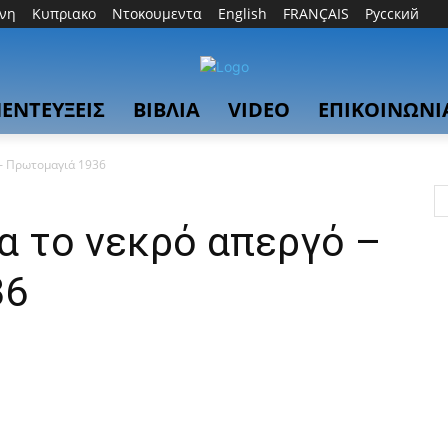
θνη
Κυπριακο
Ντοκουμεντα
English
FRANÇAIS
Русский
ΕΝΤΕΥΞΕΙΣ
ΒΙΒΛΙΑ
VIDEO
ΕΠΙΚΟΙΝΩΝΙ
 – Πρωτομαγιά 1936
ια το νεκρό απεργό –
36