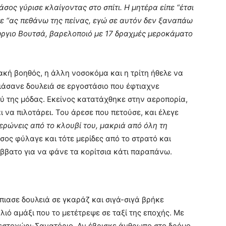
άσος γύρισε κλαίγοντας στο σπίτι. Η μητέρα είπε “έτσι
ίπε “ας πεθάνω της πείνας, εγώ σε αυτόν δεν ξαναπάω
εώργιο Βουτσά, βαρελοποιό με 17 δραχμές μεροκάματο
ιακή βοηθός, η άλλη νοσοκόμα και η τρίτη ήθελε να
πιάσανε δουλειά σε εργοστάσιο που έφτιαχνε
ολύ της μόδας. Εκείνος κατατάχθηκε στην αεροπορία,
 να πιλοτάρει. Του άρεσε που πετούσε, και έλεγε
ερώνεις από το κλουβί του, μακριά από όλη τη
ος φύλαγε και τότε μερίδες από το στρατό και
άββατο για να φάνε τα κορίτσια κάτι παραπάνω.
πιασε δουλειά σε γκαράζ και σιγά-σιγά βρήκε
ιό αμάξι που το μετέτρεψε σε ταξί της εποχής. Με
στοχώρι-Σανατόριο. Αν έβρισκε άνθρωπο στο δρόμο