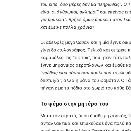
του είπε “δυο μέρες δεν θα πληρωθείς”. Ο Τ
είναι οι άνθρωποι, σκληροί” και εκείνος ε
για δουλειά”. Βρήκε όμως δουλειά στον Γ
και έμεινε πολλά χρόνια»
.
Οι αδελφές μεγάλωσαν και η μία έγινε οικ
γίνει δακτυλογράφος. Τελικά και οι τρεις 
καραμέλες, τις “τικ τοκ”, που ήταν τότε π
έγινε μηχανικός αεροπλάνων και έμαθε και
“νιώθεις εκεί πάνω σαν πουλί που το ελευθ
δυστυχία”,
αλλά η μάνα του φοβόταν. Ο Τάσ
πήγαινε με τα πόδια στο χωριό του κάθε Σ
Το ψέμα στην μητέρα του
Μετά τον στρατό, όπου έμαθε μηχανικός, έ
ανταλλακτικά και επισκεύασε ένα πολύ παλ
αυτό έκανε δρομολόγια Θεσσαλονίκη-Ασβε