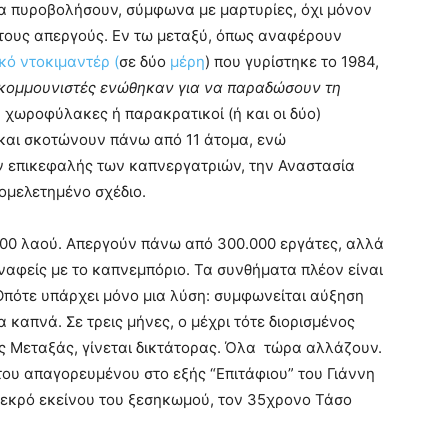
να πυροβολήσουν, σύμφωνα με μαρτυρίες, όχι μόνον
τους απεργούς. Εν τω μεταξύ, όπως αναφέρουν
κό ντοκιμαντέρ (
σε δύο
μέρη
) που γυρίστηκε το 1984,
 κομμουνιστές ενώθηκαν για να παραδώσουν τη
 χωροφύλακες ή παρακρατικοί (ή και οι δύο)
και σκοτώνουν πάνω από 11 άτομα, ενώ
ην επικεφαλής των καπνεργατριών, την Αναστασία
ομελετημένο σχέδιο.
000 λαού. Απεργούν πάνω από 300.000 εργάτες, αλλά
υναφείς με το καπνεμπόριο. Τα συνθήματα πλέον είναι
Οπότε υπάρχει μόνο μια λύση: συμφωνείται αύξηση
καπνά. Σε τρεις μήνες, ο μέχρι τότε διορισμένος
ός Μεταξάς, γίνεται δικτάτορας. Όλα τώρα αλλάζουν.
του απαγορευμένου στο εξής “Επιτάφιου” του Γιάννη
 νεκρό εκείνου του ξεσηκωμού, τον 35χρονο Τάσο