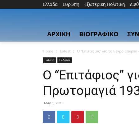
Ελλαδα
Ευρωπη
Εξωτερικη Πολιτικη
Διε
ΑΡΧΙΚΗ
ΒΙΟΓΡΑΦΙΚΟ
ΣΥΝ
Home
Latest
Ο “Επιτάφιος” για το νεκρό απεργό
Latest
Ελλαδα
Ο “Επιτάφιος” γ
Πρωτομαγιά 19
May 1, 2021