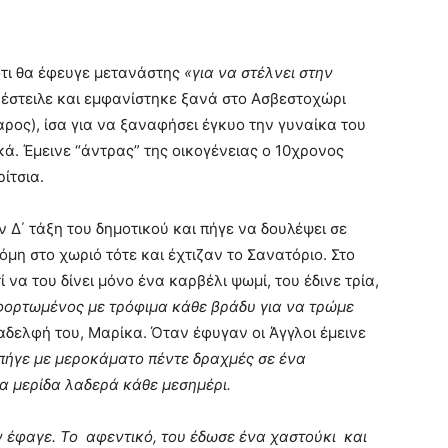
ότι θα έφευγε μετανάστης
«για να στέλνει στην
 έστειλε και εμφανίστηκε ξανά στο Ασβεστοχώρι
ρος), ίσα για να ξαναφήσει έγκυο την γυναίκα του
ά. Έμεινε “άντρας” της οικογένειας ο 10χρονος
ίτσια.
 Δ΄ τάξη του δημοτικού και πήγε να δουλέψει σε
μη στο χωριό τότε και έχτιζαν το Σανατόριο. Στο
 να του δίνει μόνο ένα καρβέλι ψωμί, του έδινε τρία,
ορτωμένος με τρόφιμα κάθε βράδυ για να τρώμε
 αδελφή του, Μαρίκα. Όταν έφυγαν οι Άγγλοι έμεινε
 πήγε με μεροκάματο πέντε δραχμές σε ένα
ια μερίδα λαδερά κάθε μεσημέρι.
ην έφαγε. Το αφεντικό, του έδωσε ένα χαστούκι και