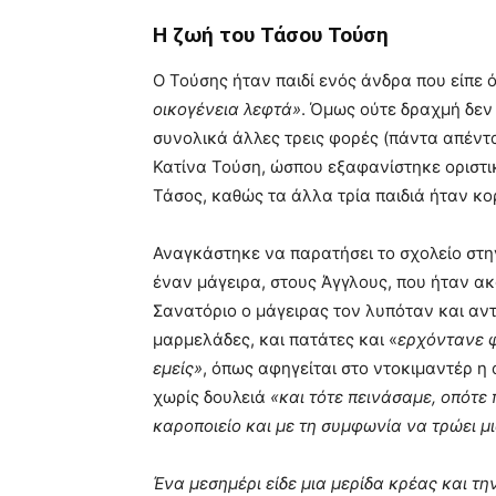
Η ζωή του Τάσου Τούση
Ο Τούσης ήταν παιδί ενός άνδρα που είπε 
οικογένεια λεφτά»
. Όμως ούτε δραχμή δεν
συνολικά άλλες τρεις φορές (πάντα απέντα
Κατίνα Τούση, ώσπου εξαφανίστηκε οριστικ
Τάσος, καθώς τα άλλα τρία παιδιά ήταν κορ
Αναγκάστηκε να παρατήσει το σχολείο στην
έναν μάγειρα, στους Άγγλους, που ήταν ακό
Σανατόριο ο μάγειρας τον λυπόταν και αντί
μαρμελάδες, και πατάτες και «
ερχόντανε φ
εμείς»
, όπως αφηγείται στο ντοκιμαντέρ η
χωρίς δουλειά
«και τότε πεινάσαμε, οπότε
καροποιείο και με τη συμφωνία να τρώει μ
Ένα μεσημέρι είδε μια μερίδα κρέας και τ