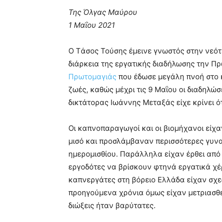
Της Όλγας Μαύρου
1 Μαΐου 2021
Ο Tάσος Τούσης έμεινε γνωστός στην νεότ
διάρκεια της εργατικής διαδήλωσης την Π
Πρωτομαγιάς
που έδωσε μεγάλη πνοή στο κ
ζωές, καθώς μέχρι τις 9 Μαΐου οι διαδηλώσε
δικτάτορας Ιωάννης Μεταξάς είχε κρίνει ότ
Οι καπνοπαραγωγοί και οι βιομήχανοι είχα
μισό και προσλάμβαναν περισσότερες γυναί
ημερομισθίου. Παράλληλα είχαν έρθει από 
εργοδότες να βρίσκουν φτηνά εργατικά χέρ
καπνεργάτες στη βόρειο Ελλάδα είχαν σχεδ
προηγούμενα χρόνια όμως είχαν μετριασθεί,
διώξεις ήταν βαρύτατες.