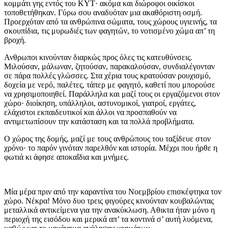
κομμάτι γης εντός του ΚΥΤ· ακόμα και διώροφοι οικίσκοι
τοποθετήθηκαν. Γύρω σου αναδυόταν μια ακαθόριστη οσμή.
Προερχόταν από τα ανθρώπινα σώματα, τους χώρους υγιεινής, τα
σκουπίδια, τις μυρωδιές των φαγητών, το νοτισμένο χώμα απ’ τη
βροχή.
Ανθρωποι κινούνταν διαρκώς προς όλες τις κατευθύνσεις.
Μιλούσαν, μάλωναν, ζητούσαν, παρακαλούσαν, συνδιαλέγονταν
σε πάρα πολλές γλώσσες. Στα χέρια τους κρατούσαν ρουχισμό,
δοχεία με νερό, παλέτες, τάπερ με φαγητό, καθετί που μπορούσε
να χρησιμοποιηθεί. Παράλληλα και μαζί τους οι εργαζόμενοι στον
χώρο· διοίκηση, υπάλληλοι, αστυνομικοί, γιατροί, εργάτες,
ελάχιστοι εκπαιδευτικοί και άλλοι να προσπαθούν να
αντιμετωπίσουν την κατάσταση και τα πολλά προβλήματα.
Ο χώρος της δομής, μαζί με τους ανθρώπους του ταξίδευε στον
χρόνο· το παρόν γινόταν παρελθόν και ιστορία. Μέχρι που ήρθε η
φωτιά κι άφησε αποκαΐδια και μνήμες.
Μία μέρα πριν από την καραντίνα του Νοεμβρίου επισκέφτηκα τον
χώρο. Νέκρα! Μόνο δυο τρεις φιγούρες κινούνταν κουβαλώντας
μεταλλικά αντικείμενα για την ανακύκλωση. Αθικτα ήταν μόνο η
περιοχή της εισόδου και μερικά απ’ τα κοντινά σ’ αυτή λυόμενα,