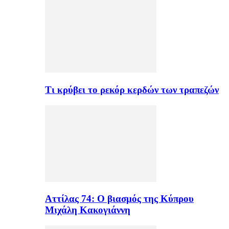
Τι κρύβει το ρεκόρ κερδών των τραπεζών
Αττίλας 74: Ο βιασμός της Κύπρου
Μιχάλη Κακογιάννη