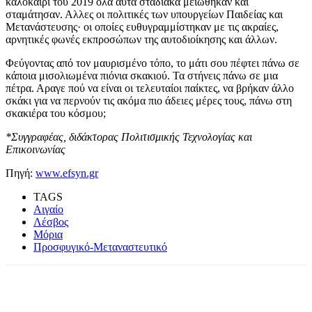
καλοκαίρι του 2019 όλα αυτά σταδιακά μειώθηκαν και
σταμάτησαν. Αλλες οι πολιτικές των υπουργείων Παιδείας και
Μετανάστευσης· οι οποίες ευθυγραμμίστηκαν με τις ακραίες,
αρνητικές φωνές εκπροσώπων της αυτοδιοίκησης και άλλων.
Φεύγοντας από τον μαυρισμένο τόπο, το μάτι σου πέφτει πάνω σε
κάποια μισολιωμένα πιόνια σκακιού. Τα στήνεις πάνω σε μια
πέτρα. Αραγε πού να είναι οι τελευταίοι παίκτες, να βρήκαν άλλο
σκάκι για να περνούν τις ακόμα πιο άδειες μέρες τους, πάνω στη
σκακιέρα του κόσμου;
*Συγγραφέας, διδάκτορας Πολιτισμικής Τεχνολογίας και
Επικοινωνίας
Πηγή:
www.efsyn.gr
TAGS
Αιγαίο
Λέσβος
Μόρια
Προσφυγικό-Μεταναστευτικό