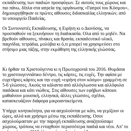
εκπαίδευσης των παιδιών προσφύγων. Σε αυτούς τους χώρους και
πιο πάνω, δίπλα στα ιατρεία της οργάνωσης «Γιατροί του Κόσμου»,
δημιουργήθηκαν οι πρώτες αίθουσες διδασκαλίας ελληνικών, από
το υπουργείο Παιδείας.
Οι Συντονιστές Εκπαίδευσης, η Ειρήνη κι ο Διονύσης, να
προσπαθούν να ξεκινήσουν τη διαδικασία. Ολα από το μηδέν. Να
βρεθούν αίθουσες, πίνακες και θρανία, εκπαιδευτικό υλικό,
παιχνίδια, τετράδια, μολύβια κι ό,τι μπορεί να χρησιμεύσει στο
στήσιμο μιας τάξης, στην εκμάθηση της ελληνικής γλώσσας.
Κι ήρθαν τα Χριστούγεννα κι η Πρωτοχρονιά του 2016. Θυμάσαι
το χριστουγεννιάτικο δέντρο, τις κάρτες, τις ευχές. Την αφίσα με
ευχετήριες κάρτες και την ευχή «ειρήνη στον κόσμο» γραμμένη σε
5-6 γλώσσες. Ακούς τα κάλαντα από αλλόγλωσσα και αλλόφυλα
παιδάκια και κάτι νιώθεις. Στις αίθουσες των εφήβων κάποιοι
μαθαίνουν μουσική, ελληνικά, άλλες γλώσσες, σχέδιο,
κατασκευάζουν διάφορα μικροαντικείμενα.
Υπήρχε κινητικότητα, για να ασχολούνται με κάτι, να γεμίζουν οι
ώρες, αλλά και χρήσιμο μέσω της εκπαίδευσης. Οσοι
ασχολούμασταν με την παροχή εκπαίδευσης αναζητούσαμε
χώρους, τρόπους να ενταχθούν περισσότερα παιδιά και νέοι. Απ’ το