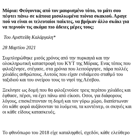
Μόρια: Φεύγοντας από τον μαυρισμένο τόπο, το μάτι σου
πέφτει πάνω σε κάποια μισολιωμένα πιόνια σκακιού. Αραγε
πού να είναι οι τελευταίοι παίκτες, να βρήκαν άλλο σκάκι για
να περνούν τις ακόμα πιο άδειες μέρες τους;
Του Αριστείδη Καλάργαλη*
28 Μαρτίου 2021
Συμπληρώθηκε μισός χρόνος από την πυρκαγιά και την
ολοκληρωτική καταστροφή του ΚΥΤ της Μόριας. Ενας τόπος που
φιλοξένησε, στέγασε, στα χρόνια που λειτούργησε, πάρα πολλές
χιλιάδες ανθρώπους. Αυτούς που είχαν ενδιάμεσο σταθμό του
ταξιδιού και του ονείρου τους το νησί της Λέσβου.
Ξεκίνησε ως δομή που θα φιλοξενούσε τρεις περίπου χιλιάδες και
έφθασε, πέρσι, να έχει πάνω από είκοσι. Οσοι, για διάφορους
λόγους, επισκέπτονταν τη δομή και τον γύρω χώρο, διαπίστωναν
ότι κάθε φορά αυξάνονταν τα λυόμενα, τα κοντέινερ, οι σκηνές και
οι κάθε είδους κατασκευές.
Το φθινόπωρο του 2018 είχε καταληφθεί, σχεδόν, κάθε ελεύθερο