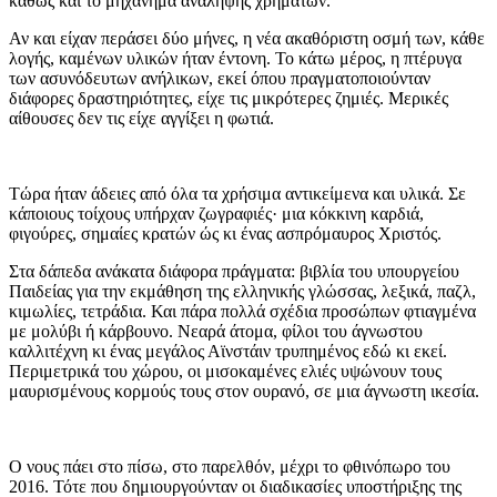
καθώς και το μηχάνημα ανάληψης χρημάτων.
Αν και είχαν περάσει δύο μήνες, η νέα ακαθόριστη οσμή των, κάθε
λογής, καμένων υλικών ήταν έντονη. Το κάτω μέρος, η πτέρυγα
των ασυνόδευτων ανήλικων, εκεί όπου πραγματοποιούνταν
διάφορες δραστηριότητες, είχε τις μικρότερες ζημιές. Μερικές
αίθουσες δεν τις είχε αγγίξει η φωτιά.
Τώρα ήταν άδειες από όλα τα χρήσιμα αντικείμενα και υλικά. Σε
κάποιους τοίχους υπήρχαν ζωγραφιές· μια κόκκινη καρδιά,
φιγούρες, σημαίες κρατών ώς κι ένας ασπρόμαυρος Χριστός.
Στα δάπεδα ανάκατα διάφορα πράγματα: βιβλία του υπουργείου
Παιδείας για την εκμάθηση της ελληνικής γλώσσας, λεξικά, παζλ,
κιμωλίες, τετράδια. Και πάρα πολλά σχέδια προσώπων φτιαγμένα
με μολύβι ή κάρβουνο. Νεαρά άτομα, φίλοι του άγνωστου
καλλιτέχνη κι ένας μεγάλος Αϊνστάιν τρυπημένος εδώ κι εκεί.
Περιμετρικά του χώρου, οι μισοκαμένες ελιές υψώνουν τους
μαυρισμένους κορμούς τους στον ουρανό, σε μια άγνωστη ικεσία.
Ο νους πάει στο πίσω, στο παρελθόν, μέχρι το φθινόπωρο του
2016. Τότε που δημιουργούνταν οι διαδικασίες υποστήριξης της