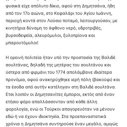
φυσικά είχε απόλυτο δίκιο, αφού στη Δημητσάνα, ήδη
από τον 17ο αιώνα, στο Κεφαλάρι του Αγίου Ιωάννη,
περιοχή κοντά στον Λούσιο ποταμό, λειτουργούσαν, με
κινητήρια δύναμη το άφθονο νερό, υδροτριβές,
βυρσοδεψεία, αλευρόμυλοι, ξυλοπρίονα και
μπαρουτόμυλοι!
Η ορεινή πολιτεία ήταν υπό την προστασία της Βαλιδέ
σουλτάνας, δηλαδή της μητέρας του σουλτάνου και
ύστερα από φιρμάνι του 1774 απολάμβανε ιδιαίτερα
προνόμια, αφού ανακηρύχθηκε ιερή πόλη (βακούφι) και
τα έσοδα από αυτήν κατέληγαν στη Βαλιδέ σουλτάνα.
Ετσι λοιπόν οι Δημητσανίτες έμποροι, εκτός από έναν
ετήσιο φόρο απαλλάσσονταν από κάθε άλλη
φορολογία, ενώ οι Τούρκοι απαγορευόταν να μένουν
εδώ ή να έχουν ιδιοκτησία. Στα προεπαναστατικά
χρόνια η Δημητσάνα συντηρούσε έναν μεγάλο, αμιγώς