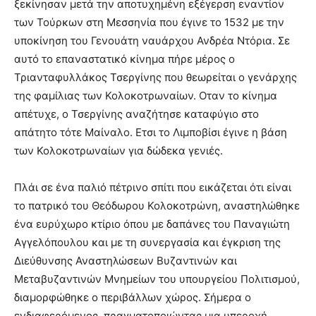
ξεκίνησαν μετά την αποτυχημένη εξέγερση εναντίον
των Τούρκων στη Μεσσηνία που έγινε το 1532 με την
υποκίνηση του Γενουάτη ναυάρχου Ανδρέα Ντόρια. Σε
αυτό το επαναστατικό κίνημα πήρε μέρος ο
Τριανταφυλλάκος Τσεργίνης που θεωρείται ο γενάρχης
της φαμίλιας των Κολοκοτρωναίων. Οταν το κίνημα
απέτυχε, ο Τσεργίνης αναζήτησε καταφύγιο στο
απάτητο τότε Μαίναλο. Ετσι το Λιμποβίσι έγινε η βάση
των Κολοκοτρωναίων για δώδεκα γενιές.
Πλάι σε ένα παλιό πέτρινο σπίτι που εικάζεται ότι είναι
το πατρικό του Θεόδωρου Κολοκοτρώνη, αναστηλώθηκε
ένα ευρύχωρο κτίριο όπου με δαπάνες του Παναγιώτη
Αγγελόπουλου και με τη συνεργασία και έγκριση της
Διεύθυνσης Αναστηλώσεων Βυζαντινών και
Μεταβυζαντινών Μνημείων του υπουργείου Πολιτισμού,
διαμορφώθηκε ο περιβάλλων χώρος. Σήμερα ο
ενδιαφερόμενος, πραγματοποιώντας μια υπεροχή