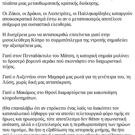
πλαίσια μιας μεταοθωμανικής κρατικής διοίκησης.
Οι Ζάκοι, οι Δράκοι, οι Λιοπετρίτες, οι Παλληκαρίδηδες καταργούν
αποικιοκρατικά δεσμά έστω κι αν ο μεταποικισμός αποτέλεσε
ανάχωμα για ουσιαστικά ελευθερία.
Η δυσχέρεια μου να ανταποκριθώ επιτείνεται γιατί στην
μισοελεύθερη Κύπρο το συρματόπλεγμα της ντροπής σημαδεύει
την αξιοπρέπεια μας.
Γιατί στον Πενταδάκτυλο του Μάτση, η κατοχική σημαία μολύνει
το δροσερό βορεινό αεράκι πού σκοντάφτει στο διαχωριστικό
τείχος.
Γιατί ο Αυξεντίου στον Μαχαιρά μας ρωτά για τη γενέτειρα του, τη
Λύση, χωρίς δική μας ανταπόκριση.
Γιατί ο Μακάριος στο Θρονί διαμαρτύρεται για κακοποίηση
κληροδοτημάτων.
(Θα επαναλάβω ότι αν επρόκειτο ένας λαός να διακόπτει τον
καταναλωτικό λήθαργο για να αποτίει τελετουργικά φόρο τιμής σε
ήρωες και ηρωισμούς, τότε αποτέλεσμα δεν θάταν η αγωνιστική
ανάταση, αλλά ο εξευτελισμός και η περιθωριοποίηση των ηρώων
που τιμούμε, θα ήτο η εξαθλίωση της ιστορικής μνήμης, θα ήτο