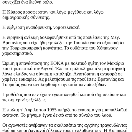
συνεχίζει ένα διεθνή ρόλο.
Η Κύπρος προσφερόταν και λόγω μεγέθους και λόγω
δημογραφικής σύνθεσης.
Η εξέγερση αναπόφευκτη, νομοτελειακή.
Η ειρηνική ανέλιξη δολοφονήθηκε από τις προθέσεις της Μεγ.
Βρετανίας που είχε ήδη εμπλέξει την Τουρκία για να αξιοποιήσει
την Τουρκοκυπριακή κοινότητα. Το ουδέποτε του Χόπκινσον
χαρακτηριστικό.
Ώριμη η επανάσταση της ΕΟΚΑ με πολιτικό ηγέτη τον Μακάριο
και στρατιωτικό τον Διγενή. Έλειπε η ολοκληρωμένη στρατηγική
λόγω ελπίδας για σύντομη κατάληξη. Ανιστόρητη η αναφορά σε
χαμένες ευκαιρίες. Ας μελετήσουμε τις προθέσεις Βρετανίας και
Τουρκίας για να αντιληφθούμε την αιτία των αδιεξόδων.
Προθέσεις που δεν έχουν εγκαταλειφθεί και πού σημαδεύουν και
τις σημερινές εξελίξεις.
Η πρώτη τ’ Απρίλη του 1955 υπήρξε το έναυσμα για μια παλλαϊκή
ανάταση. Το μήνυμα έγινε δεκτό από το σύνολο του λαού.
Οι αγωνιστές ανέβαιναν τα σκαλοπάτια της αγχόνης τραγουδώντας
θούρια και οι ζωντανοί ζήλευαν τους μελλοθάνατους. Η Κυπριακή