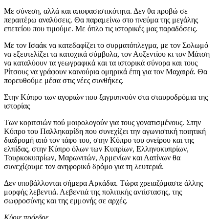
Με σύνεση, αλλά και αποφασιστικότητα. Δεν θα προβώ σε
περαιτέρω αναλύσεις. Θα παραμείνω στο πνεύμα της μεγάλης
επετείου που τιμούμε. Με όπλο τις ιστορικές μας παραδόσεις.
Με τον Ισαάκ να κατεδαφίζει το συρματόπλεγμα, με τον Σολωμό
να εξευτελίζει τα κατοχικά σύμβολα, τον Αυξεντίου κι τον Μάτση
να καταλύουν τα γεωγραφικά και τα ιστορικά σύνορα και τους
Ρίτσους να γράφουν καινούρια ομηρικά έπη για τον Μαχαιρά. Θα
πορευθούμε μέσα στις νέες συνθήκες.
Στην Κύπρο των αγοριών που ξαγρυπνούν στα σταυροδρόμια της
ιστορίας
Των κοριτσιών πού μοιρολογούν για τους γονατισμένους. Στην
Κύπρο του Παλληκαρίδη που συνεχίζει την αγωνιστική ποιητική
διαδρομή από τον τάφο του, στην Κύπρο του ονείρου και της
ελπίδας, στην Κύπρο όλων των Κυπρίων, Ελληνοκυπρίων,
Τουρκοκυπρίων, Μαρωνιτών, Αρμενίων και Λατίνων θα
συνεχίζουμε τον ανηφορικό δρόμο για τη λευτεριά.
Δεν υποβάλλονται σήμερα Αρκάδια. Τώρα χρειαζόμαστε άλλης
μορφής λεβεντιά. Λεβεντιά της πολιτικής αντίστασης, της
σωφροσύνης και της εμμονής σε αρχές.
Κύριε πρόεδρε,