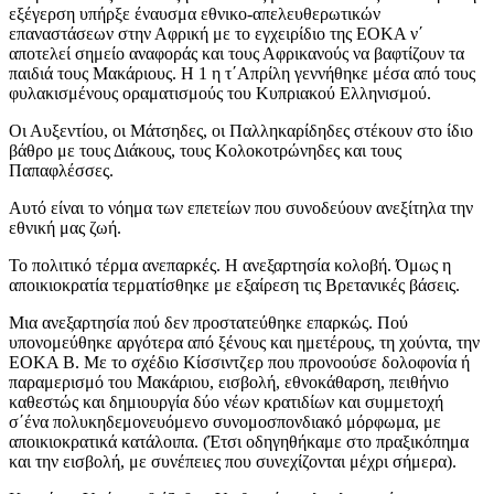
εξέγερση υπήρξε έναυσμα εθνικο-απελευθερωτικών
επαναστάσεων στην Αφρική με το εγχειρίδιο της ΕΟΚΑ ν΄
αποτελεί σημείο αναφοράς και τους Αφρικανούς να βαφτίζουν τα
παιδιά τους Μακάριους. Η 1 η τ΄Απρίλη γεννήθηκε μέσα από τους
φυλακισμένους οραματισμούς του Κυπριακού Ελληνισμού.
Οι Αυξεντίου, οι Μάτσηδες, οι Παλληκαρίδηδες στέκουν στο ίδιο
βάθρο με τους Διάκους, τους Κολοκοτρώνηδες και τους
Παπαφλέσσες.
Αυτό είναι το νόημα των επετείων που συνοδεύουν ανεξίτηλα την
εθνική μας ζωή.
Το πολιτικό τέρμα ανεπαρκές. Η ανεξαρτησία κολοβή. Όμως η
αποικιοκρατία τερματίσθηκε με εξαίρεση τις Βρετανικές βάσεις.
Μια ανεξαρτησία πού δεν προστατεύθηκε επαρκώς. Πού
υπονομεύθηκε αργότερα από ξένους και ημετέρους, τη χούντα, την
ΕΟΚΑ Β. Με το σχέδιο Κίσσιντζερ που προνοούσε δολοφονία ή
παραμερισμό του Μακάριου, εισβολή, εθνοκάθαρση, πειθήνιο
καθεστώς και δημιουργία δύο νέων κρατιδίων και συμμετοχή
σ΄ένα πολυκηδεμονευόμενο συνομοσπονδιακό μόρφωμα, με
αποικιοκρατικά κατάλοιπα. (Έτσι οδηγηθήκαμε στο πραξικόπημα
και την εισβολή, με συνέπειες που συνεχίζονται μέχρι σήμερα).