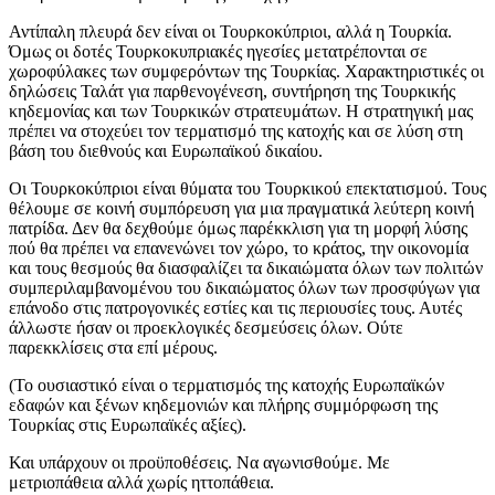
Αντίπαλη πλευρά δεν είναι οι Τουρκοκύπριοι, αλλά η Τουρκία.
Όμως οι δοτές Τουρκοκυπριακές ηγεσίες μετατρέπονται σε
χωροφύλακες των συμφερόντων της Τουρκίας. Χαρακτηριστικές οι
δηλώσεις Ταλάτ για παρθενογένεση, συντήρηση της Τουρκικής
κηδεμονίας και των Τουρκικών στρατευμάτων. Η στρατηγική μας
πρέπει να στοχεύει τον τερματισμό της κατοχής και σε λύση στη
βάση του διεθνούς και Ευρωπαϊκού δικαίου.
Οι Τουρκοκύπριοι είναι θύματα του Τουρκικού επεκτατισμού. Τους
θέλουμε σε κοινή συμπόρευση για μια πραγματικά λεύτερη κοινή
πατρίδα. Δεν θα δεχθούμε όμως παρέκκλιση για τη μορφή λύσης
πού θα πρέπει να επανενώνει τον χώρο, το κράτος, την οικονομία
και τους θεσμούς θα διασφαλίζει τα δικαιώματα όλων των πολιτών
συμπεριλαμβανομένου του δικαιώματος όλων των προσφύγων για
επάνοδο στις πατρογονικές εστίες και τις περιουσίες τους. Αυτές
άλλωστε ήσαν οι προεκλογικές δεσμεύσεις όλων. Ούτε
παρεκκλίσεις στα επί μέρους.
(Το ουσιαστικό είναι ο τερματισμός της κατοχής Ευρωπαϊκών
εδαφών και ξένων κηδεμονιών και πλήρης συμμόρφωση της
Τουρκίας στις Ευρωπαϊκές αξίες).
Και υπάρχουν οι προϋποθέσεις. Να αγωνισθούμε. Με
μετριοπάθεια αλλά χωρίς ηττοπάθεια.