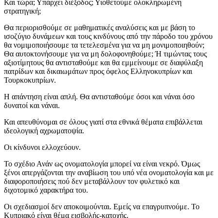
Και τώρα; Υπάρχει διέξοδος; Υιοθετούμε ολοκληρωμένη
στρατηγική;
Θα περιορισθούμε σε μαθηματικές αναλύσεις και με βάση το
ισοζύγιο δυνάμεων και τους κινδύνους από την πάροδο του χρόνου
θα νομιμοποιήσουμε τα τετελεσμένα για να μη μονιμοποιηθούν;
Θα αυτοκτονήσουμε για να μη δολοφονηθούμε; Ή τιμώντας τους
αξιοτίμητους θα αντισταθούμε και θα εμμείνουμε σε διαφύλαξη
πατρίδων και δικαιωμάτων προς όφελος Ελληνοκυπρίων και
Τουρκοκυπρίων.
Η απάντηση είναι απλή. Θα αντισταθούμε όσοι και νάναι όσο
δυνατοί και νάναι.
Και απευθύνομαι σε όλους γιατί στα εθνικά θέματα επιβάλλεται
ιδεολογική αχρωματοψία.
Οι κίνδυνοι ελλοχεύουν.
Το σχέδιο Ανάν ως ονοματολογία μπορεί να είναι νεκρό. Όμως
ξένοι απεργάζονται την αναβίωση του υπό νέα ονοματολογία και με
διαφοροποιήσεις πού δεν μεταβάλλουν τον φυλετικό και
διχοτομικό χαρακτήρα του.
Οι σχεδιασμοί δεν αποκοιμούνται. Εμείς να επαγρυπνούμε. Το
Κυπριακό είναι θέμα εισβολής-κατοχής.