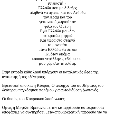
εθνικιστή ) .
Ελλάδα που με δίδαξες
αληθινά να αγαπώ και τον Ανδρέα
τον Αράμ και του
γειτονικού χωριού τον
φίλο τον Ομέρη
Εγώ Ελλάδα μου δεν
σε κρατάω μητριά
Και τώρα στο στερνό
το μονοπάτι
μάνα Ελλάδα θα σε πω
Κι όταν ακόμα
κάποιοι νεοέλληνες εδώ κι εκεί
μου γύρισαν τη πλάτη.
Στην ιστορία κάθε λαού υπάρχουν οι καταλυτικές ώρες της
ανάτασης ή της εξέγερσης.
Βρετανική αποικία η Κύπρος. Ο απόηχος του συνθήματος του
δεύτερου παγκόσμιου πολέμου για αυτοδιάθεση ζωντανός.
Οι θυσίες του Κυπριακού λαού νωπές.
Όμως η Μεγάλη Βρετανία με την καταρρέουσα αυτοκρατορία
αποφάσιζε να συντηρήσει μετα-αποικιοκρατική παρουσία για να