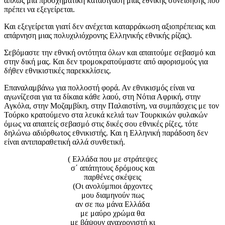
απλώς μια προσχηματική κατασίγαση μιας εθνικής συνείδησης που
πρέπει να εξεγείρεται.
Και εξεγείρεται γιατί δεν ανέχεται καταρράκωση αξιοπρέπειας και
απάρνηση μιας πολυχιλιόχρονης Ελληνικής εθνικής ρίζας).
Σεβόμαστε την εθνική οντότητα όλων και απαιτούμε σεβασμό και
στην δική μας. Και δεν τρομοκρατούμαστε από αφορισμούς για
δήθεν εθνικιστικές παρεκκλίσεις.
Επαναλαμβάνω για πολλοστή φορά. Αν εθνικισμός είναι να
αγωνίζεσαι για τα δίκαια κάθε λαού, στη Νότια Αφρική, στην
Αγκόλα, στην Μοζαμβίκη, στην Παλαιστίνη, να συμπάσχεις με τον
Τούρκο κρατούμενο στα λευκά κελιά των Τουρκικών φυλακών
όμως να απαιτείς σεβασμό στις δικές σου εθνικές ρίζες, τότε
δηλώνω αδιόρθωτος εθνικιστής. Και η Ελληνική παράδοση δεν
είναι αντιπαραθετική αλλά συνθετική.
( Ελλάδα που με στράτεψες
σ΄ απάτητους δρόμους και
παρθένες σκέψεις
(Οι ανολύμπιοι άρχοντες
μου διαμηνούν πως
αν σε πω μάνα Ελλάδα
με μαύρο χρώμα θα
με βάψουν αναχρονιστή κι