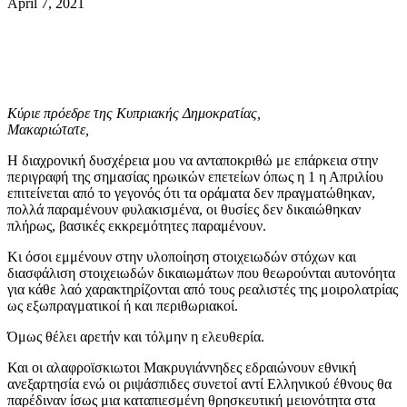
April 7, 2021
Κύριε πρόεδρε της Κυπριακής Δημοκρατίας,
Μακαριώτατε,
Η διαχρονική δυσχέρεια μου να ανταποκριθώ με επάρκεια στην
περιγραφή της σημασίας ηρωικών επετείων όπως η 1 η Απριλίου
επιτείνεται από το γεγονός ότι τα οράματα δεν πραγματώθηκαν,
πολλά παραμένουν φυλακισμένα, οι θυσίες δεν δικαιώθηκαν
πλήρως, βασικές εκκρεμότητες παραμένουν.
Κι όσοι εμμένουν στην υλοποίηση στοιχειωδών στόχων και
διασφάλιση στοιχειωδών δικαιωμάτων που θεωρούνται αυτονόητα
για κάθε λαό χαρακτηρίζονται από τους ρεαλιστές της μοιρολατρίας
ως εξωπραγματικοί ή και περιθωριακοί.
Όμως θέλει αρετήν και τόλμην η ελευθερία.
Και οι αλαφροϊσκιωτοι Μακρυγιάννηδες εδραιώνουν εθνική
ανεξαρτησία ενώ οι ριψάσπιδες συνετοί αντί Ελληνικού έθνους θα
παρέδιναν ίσως μια καταπιεσμένη θρησκευτική μειονότητα στα