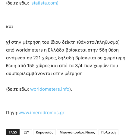
(δείτε εδω:
statista.com)
και
γ)
στην μέτρηση του ίδιου δείκτη (θάνατοι/πληθυσμό)
από worldmeters η Ελλάδα βρίσκεται στην 56η θέση
ανάμεσα σε 221 χώρες, δηλαδή βρίσκεται σε χειρότερη
θέση από 155 χώρες και από τα 3/4 των χωρών που
συμπεριλαμβάνονται στην μέτρηση
(δείτε εδώ:
worldometers.info
).
Πηγή:
www.imerodromos.gr
TAGS
ΕΣΥ
Κορονοϊός
Μπογιόπουλος Νίκος
Πολιτική