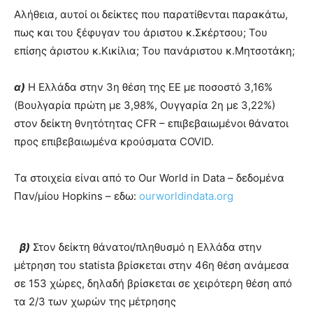
Αλήθεια, αυτοί οι δείκτες που παρατίθενται παρακάτω,
πως και του ξέφυγαν του άριστου κ.Σκέρτσου; Του
επίσης άριστου κ.Κικίλια; Του πανάριστου κ.Μητσοτάκη;
α)
Η Ελλάδα στην 3η θέση της ΕΕ με ποσοστό 3,16%
(Βουλγαρία πρώτη με 3,98%, Ουγγαρία 2η με 3,22%)
στον δείκτη θνητότητας CFR – επιβεβαιωμένοι θάνατοι
προς επιβεβαιωμένα κρούσματα COVID.
Τα στοιχεία είναι από το Our World in Data – δεδομένα
Παν/μίου Ηopkins – εδω:
ourworldindata.org
β)
Στον δείκτη θάνατοι/πληθυσμό η Ελλάδα στην
μέτρηση του statista βρίσκεται στην 46η θέση ανάμεσα
σε 153 χώρες, δηλαδή βρίσκεται σε χειρότερη θέση από
τα 2/3 των χωρών της μέτρησης