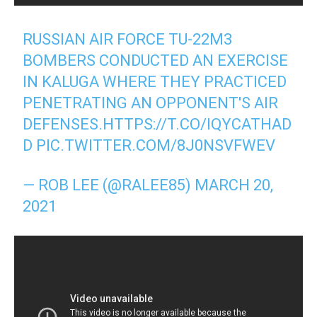
RUSSIAN AIR FORCE TU-22M3
BOMBERS CONDUCTED AN EXERCISE
IN KALUGA WHERE THEY PRACTICED
PENETRATING AN OPPONENT'S AIR
DEFENSES.
HTTPS://T.CO/IQYCATHAD
D
PIC.TWITTER.COM/8J0NSVFWEV
— ROB LEE (@RALEE85)
MARCH 20,
2021