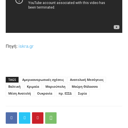
Πηγή:
iskra.gr
TAGS
Αμερικανορωσικές σχέσεις
Ανατολική Μεσόγειος
Βαλτική
Κριμαία
Μαριούπολη
Μαύρη Θάλασσα
Μέση Ανατολή
Ουκρανία
πρ. ΕΣΣΔ
Συρία