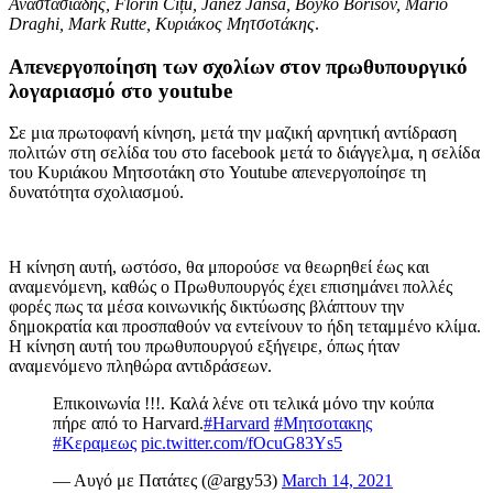
Αναστασιάδης, Florin Cîțu, Janez Janša, Boyko Borisov, Mario
Draghi, Mark Rutte, Κυριάκος Μητσοτάκης
.
Απενεργοποίηση των σχολίων στον πρωθυπουργικό
λογαριασμό στο youtube
Σε μια πρωτοφανή κίνηση, μετά την μαζική αρνητική αντίδραση
πολιτών στη σελίδα του στο facebook μετά το διάγγελμα, η σελίδα
του Κυριάκου Μητσοτάκη στο Youtube απενεργοποίησε τη
δυνατότητα σχολιασμού.
Η κίνηση αυτή, ωστόσο, θα μπορούσε να θεωρηθεί έως και
αναμενόμενη, καθώς ο Πρωθυπουργός έχει επισημάνει πολλές
φορές πως τα μέσα κοινωνικής δικτύωσης βλάπτουν την
δημοκρατία και προσπαθούν να εντείνουν το ήδη τεταμμένο κλίμα.
Η κίνηση αυτή του πρωθυπουργού εξήγειρε, όπως ήταν
αναμενόμενο πληθώρα αντιδράσεων.
Επικοινωνία !!!. Καλά λένε οτι τελικά μόνο την κούπα
πήρε από το Harvard.
#Harvard
#Μητσοτακης
#Κεραμεως
pic.twitter.com/fOcuG83Ys5
— Αυγό με Πατάτες (@argy53)
March 14, 2021