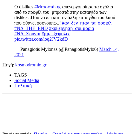
Ο dislikes
#Μητσοτάκης
απενεργοποίησε τα σχόλια
από το προφίλ του, μπροστά στην καταιγίδα των
dislikes..Που να δει και την άλλη καταιγίδα του λαού
που φθάνει οσονούπω..!
#αν_δεν_ηταν_τα_σοσιαλ
#ΝΔ_THE_END
#κυβερνηση_συμμορια
#ΝΔ_Χουντα
#μμε_ξεφτιλες
pic.twitter.com/ioq2JV2kdD
— Panagiotis Mylonas (@PanagiotisMylo6)
March 14,
2021
Πηγή:
kosmodromio.gr
TAGS
Social Media
Πολιτική