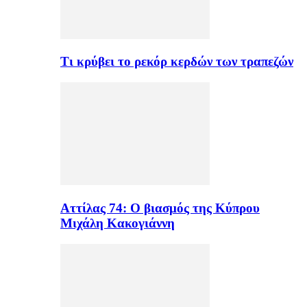
Τι κρύβει το ρεκόρ κερδών των τραπεζών
Αττίλας 74: Ο βιασμός της Κύπρου
Μιχάλη Κακογιάννη