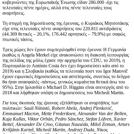
κυβερνώντες της Ευρωπαϊκής Ένωσης είδαν 286.000 -όχι τις
τελευταίες πέντε ημέρες, αλλά στις πέντε τελευταίες τους
αναρτήσεις.
Τη στιγμή της δημοσίευσης της έρευνας, ο Κυριάκος Μητσοτάκης
είχε στις τελευταίες πέντε αναρτήσεις του 220.811 αντιδράσεις
(44.369 θετικές – 20,1%, 176.442 αρνητικές – 79,9%) με σαφώς
πτωτικές τάσεις.
Τρεις χώρες δεν έχουν συμπεριληφθεί στην έρευνα: Η Γερμανία
(καθώς η Angela Merkel είχε ανακοινώσει τη διακοπή λειτουργίας
της σελίδας της μόλις έχασε την αρχηγεία του CDU, το 2019), η
Πορτογαλία (ο António Costa δεν έχει δημοσιεύσει κάτι από το
2019) και η Σλοβακία (καθώς τα τελευταία ποστ του Igor Matovič
έχουν ειρωνικές δημοσιεύσεις και αστεϊσμούς, συνεπώς το δείγμα
θα ήταν ανασφαλές -πάντως, γενικώς κυμαίνεται θετικά άνω του
95%). Στην Ιρλανδία ο Michael D. Higgins είναι ανενεργός από το
2018 και λήφθηκαν υπόψη οι δημοσιεύσεις του Micheál Martin.
Για τους σκοπούς της έρευνας εξετάστηκαν οι αναρτήσεις των
πολιτικών: Sauli Niinistö, Robert Abela, Andrej Plenković,
Emmanuel Macron, Mette Frederiksen, Alexander Van der Bellen,
Kaja Kallas, Viktor Orbán, Pedro Sánchez, Stefan Löfven, Xavier
Bettel, Alexander De Croo, Gitanas Nausėda, Miloš Zeman, Arturs
Krišjānis Kariņš, Micheál Martin, Andrzej Duda, Νίκος