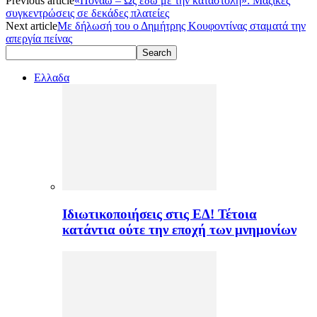
Previous article
«Πονάω – Ως εδώ με την καταστολή»: Μαζικές
συγκεντρώσεις σε δεκάδες πλατείες
Next article
Με δήλωσή του ο Δημήτρης Κουφοντίνας σταματά την
απεργία πείνας
Ελλαδα
Ιδιωτικοποιήσεις στις ΕΔ! Τέτοια
κατάντια ούτε την εποχή των μνημονίων