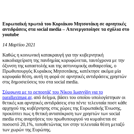
Ευρωπαϊκή πρωτιά του Κυριάκου Μητσοτάκη σε αρνητικές
αντιδράσεις στα social media – Απενεργοποίησε τα σχόλια στο
youtube
14 Μαρτίου 2021
Καθώς η κοινωνική κατακραυγή για την κυβερνητική
κακοδιαχείριση της πανδημίας κορυφώνεται, ταυτόχρονα με την
όξυνση της καταστολής και της αστυνομικής αυθαιρεσίας, ο
Πρωθυπουργός Κυριάκος Μητσοτάκης, κατέκτησε ακόμα μία
κορυφαία θέση, αυτή τη φορά σε αρνητικές αντιδράσεις χρηστών
στις δημοσιεύσεις του στα social media.
Σύμφωνα με το ρεπορτάζ του Νίκου Ιωαννίδη για το
parallaximag.gr,
από δείγμα, βάσει του οποίου υπολογίστηκαν οι
θετικές και αρνητικές αντιδράσεις στα πέντε τελευταία ποστ κάθε
αρχηγού της κυβέρνησης στις χώρες της Ευρωπαϊκής Ένωσης,
προκύπτει πως η θετική ανταπόκριση των χρηστών των social
media στις αναρτήσεις του πρωθυπουργού να κυμαίνεται σε
ποσοστό 20,1%, τοποθετώντας τον στην τελευταία θέση μεταξύ
των χωρών της Ευρώπης.